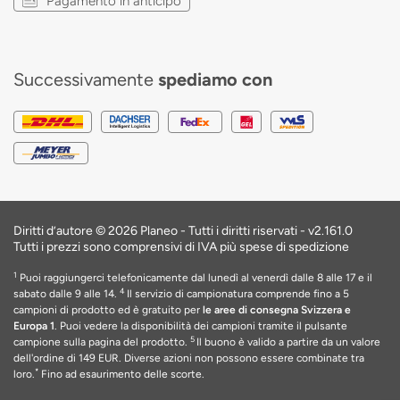
Pagamento in anticipo
Successivamente
spediamo con
Diritti d’autore © 2026 Planeo - Tutti i diritti riservati -
v2.161.0
Tutti i prezzi sono comprensivi di IVA più spese di spedizione
1
Puoi raggiungerci telefonicamente dal lunedì al venerdì dalle 8 alle 17 e il
4
sabato dalle 9 alle 14.
Il servizio di campionatura comprende fino a 5
campioni di prodotto ed è gratuito per
le aree di consegna Svizzera e
Europa 1
. Puoi vedere la disponibilità dei campioni tramite il pulsante
5
campione sulla pagina del prodotto.
Il buono è valido a partire da un valore
dell'ordine di 149 EUR
. Diverse azioni non possono essere combinate tra
*
loro.
Fino ad esaurimento delle scorte
.