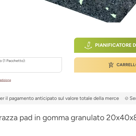
PIANIFICATORE D
o (1 Pacchetto):
CARRELL
pedizione
er il pagamento anticipato sul valore totale della merce
Ser
rrazza pad in gomma granulato 20x40