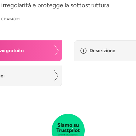
e irregolarità e protegge la sottostruttura
:
011404001
vo
gratuito
Descrizione
ici