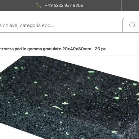
+49 5222 937 9305
terrazza pad in gomma granulato 20x40x80mm - 20 pz.