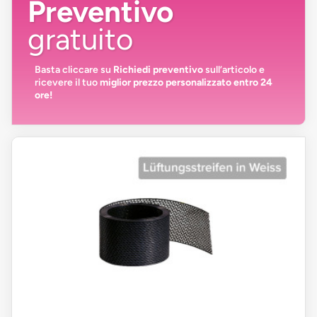
Preventivo
gratuito
Basta cliccare su
Richiedi preventivo
sull’articolo e
ricevere il tuo
miglior prezzo personalizzato entro 24
ore!