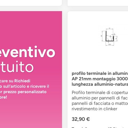
eventivo
tuito
profilo terminale in allumin
AP 21mm montaggio 300
ccare su
Richiedi
lunghezza alluminio-natur
o
sull’articolo e ricevere il
or prezzo personalizzato
Profilo terminale di copertu
ore!
alluminio per pannelli di fac
pannelli di facciata o matto
rivestimento in clinker
32,90 €