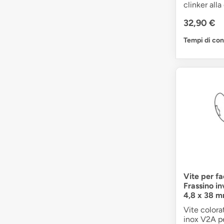
clinker all
32,90 €
Tempi di co
Vite per f
Frassino i
4,8 x 38 
Vite colora
inox V2A per