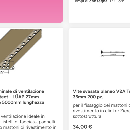
Tempi di consegna
: 17 Giorni
minale di ventilazione
Vite svasata planeo V2A To
otect - LÜAP 27mm
35mm 200 pz.
ne 5000mm lunghezza
per il fissaggio dei mattoni 
rivestimento in clinker Ziere
 ventilazione ideale in
sottostruttura
 listelli di facciata, pannelli
34,00 €
 o mattoni di rivestimento in