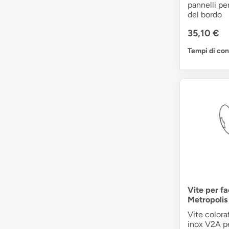
pannelli pe
del bordo
35,10 €
Tempi di co
Vite per f
Metropolis
Vite colora
inox V2A per