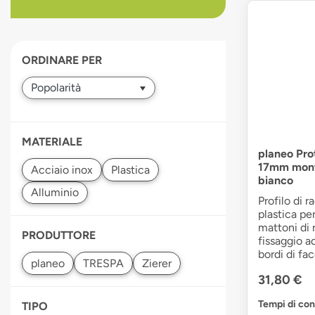
devices
users
can
use
ORDINARE PER
touch
and
swipe
gestures.
MATERIALE
planeo Prot
17mm mont
bianco
Profilo di r
plastica per
mattoni di r
PRODUTTORE
fissaggio ad
bordi di fa
31,80 €
Tempi di co
TIPO