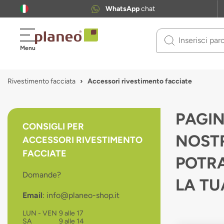
WhatsApp
chat
Use
Menu
up
and
down
Rivestimento facciata
Accessori rivestimento facciate
arrows
to
select
PAGIN
available
CONSIGLI PER
result.
NOSTR
ACCESSORI RIVESTIMENTO
Press
enter
FACCIATE
POTRA
to
go
Domande?
LA TU
to
selected
Email
: info@planeo-shop.it
search
result.
LUN - VEN
9 alle 17
SA
9 alle 14
Touch