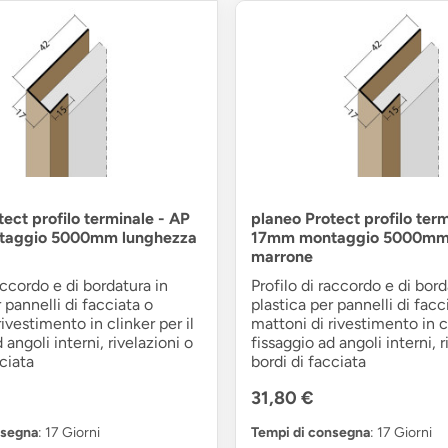
ect profilo terminale - AP
planeo Protect profilo ter
aggio 5000mm lunghezza
17mm montaggio 5000mm 
marrone
accordo e di bordatura in
Profilo di raccordo e di bord
 pannelli di facciata o
plastica per pannelli di facc
ivestimento in clinker per il
mattoni di rivestimento in cl
 angoli interni, rivelazioni o
fissaggio ad angoli interni, r
cciata
bordi di facciata
31,80 €
nsegna
: 17 Giorni
Tempi di consegna
: 17 Giorni