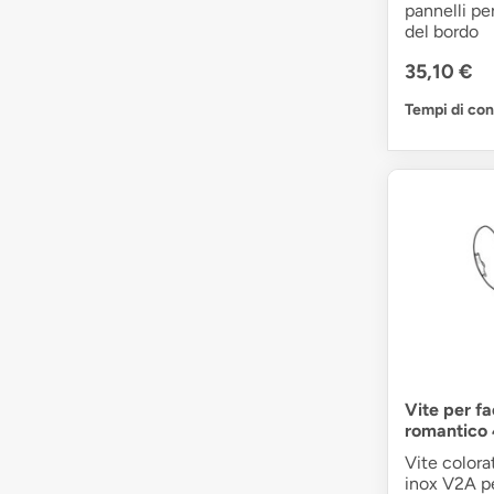
pannelli pe
del bordo
35,10 €
Tempi di co
Vite per f
romantico
Vite colora
inox V2A per