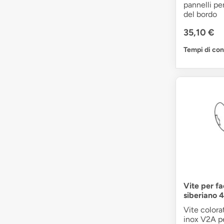
pannelli pe
del bordo
35,10 €
Tempi di co
Vite per f
siberiano 
Vite colora
inox V2A per