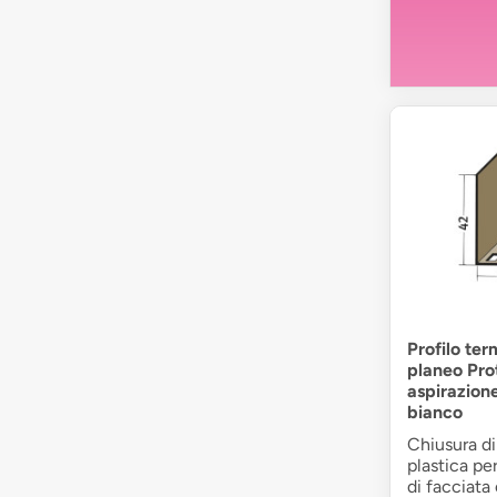
Profilo ter
planeo Pr
aspirazio
bianco
Chiusura di
plastica per
di facciata