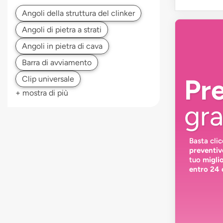
Pr
+ mostra di più
gra
Basta cli
preventiv
tuo
migli
entro 24 