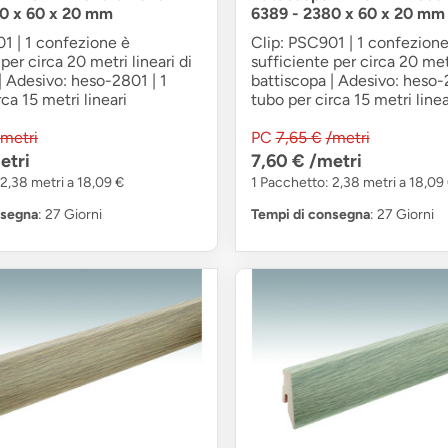
0 x 60 x 20 mm
6389 - 2380 x 60 x 20 mm
1 | 1 confezione è
Clip: PSC901 | 1 confezione
per circa 20 metri lineari di
sufficiente per circa 20 metr
| Adesivo: heso-2801 | 1
battiscopa | Adesivo: heso-
ca 15 metri lineari
tubo per circa 15 metri linea
/metri
PC
7,65 €
/metri
etri
7,60 €
/metri
2,38 metri a 18,09 €
1 Pacchetto: 2,38 metri a 18,09
nsegna
: 27 Giorni
Tempi di consegna
: 27 Giorni