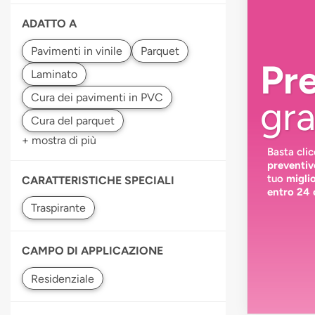
ADATTO A
Pr
gra
+ mostra di più
Basta cli
preventiv
tuo
migli
CARATTERISTICHE SPECIALI
entro 24 
CAMPO DI APPLICAZIONE