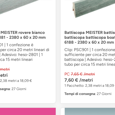
 MEISTER rovere bianco
Battiscopa MEISTER batti
 6181 - 2380 x 60 x 20 mm
battiscopa battiscopa boa
6188 - 2380 x 60 x 20 mm
1 | 1 confezione è
per circa 20 metri lineari di
Clip: PSC901 | 1 confezione
| Adesivo: heso-2801 | 1
sufficiente per circa 20 metr
ca 15 metri lineari
battiscopa | Adesivo: heso-
tubo per circa 15 metri linea
/metri
PC
7,65 €
/metri
etri
7,60 €
/metri
2,38 metri a 18,09 €
1 Pacchetto: 2,38 metri a 18,09
nsegna
: 27 Giorni
Tempi di consegna
: 27 Giorni