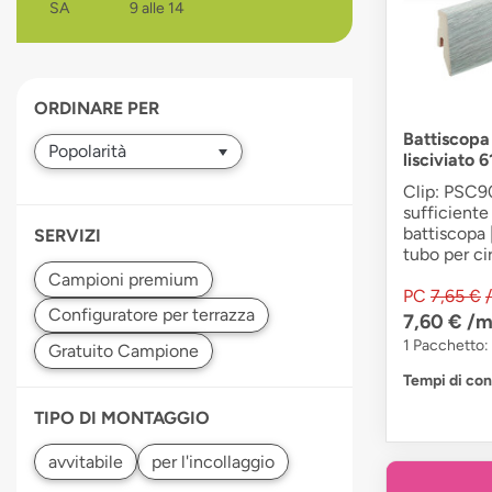
SA
9 alle 14
devices
users
can
use
ORDINARE PER
touch
and
Battiscopa
lisciviato
swipe
gestures.
Clip: PSC90
sufficiente 
battiscopa 
SERVIZI
tubo per cir
PC
7,65 €
7,60 €
/m
1 Pacchetto: 
Tempi di co
TIPO DI MONTAGGIO