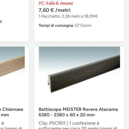
PC
7,65 €
/metri
7,60 €
/metri
1 Pacchetto: 2,38 metri a 18,09 €
 €
Tempi di consegna
: 27 Giorni
e Chiemsee
Battiscopa MEISTER Rovere Atacama
0 mm
6380 - 2380 x 60 x 20 mm
 è
Clip: PSC901 | 1 confezione è
i lineari di
sufficiente per circa 20 metri lineari di