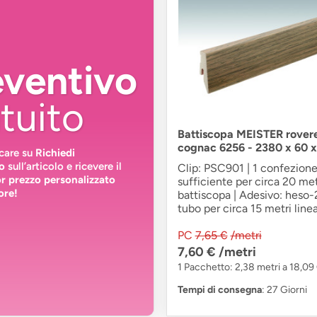
eventivo
tuito
Battiscopa MEISTER rover
cognac 6256 - 2380 x 60 
ccare su
Richiedi
o
sull’articolo e ricevere il
Clip: PSC901 | 1 confezione
or prezzo personalizzato
sufficiente per circa 20 metr
ore!
battiscopa | Adesivo: heso-
tubo per circa 15 metri linea
PC
7,65 €
/metri
7,60 €
/metri
1 Pacchetto: 2,38 metri a 18,09
Tempi di consegna
: 27 Giorni