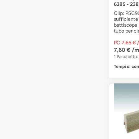
6385 - 238
Clip: PSC90
sufficiente 
battiscopa 
tubo per cir
PC
7,65 €
7,60 €
/m
1 Pacchetto: 
Tempi di co