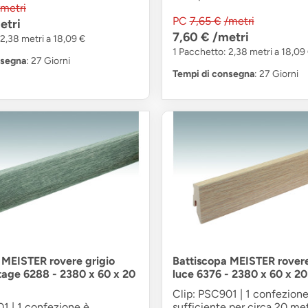
/metri
PC
7,65 €
/metri
etri
7,60 €
/metri
2,38 metri a 18,09 €
1 Pacchetto: 2,38 metri a 18,09
nsegna
: 27 Giorni
Tempi di consegna
: 27 Giorni
 MEISTER rovere grigio
Battiscopa MEISTER rover
tage 6288 - 2380 x 60 x 20
luce 6376 - 2380 x 60 x 2
Clip: PSC901 | 1 confezione
1 | 1 confezione è
sufficiente per circa 20 metr