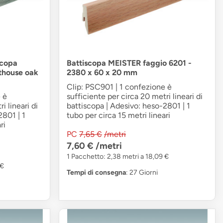
scopa
Battiscopa MEISTER faggio 6201 -
thouse oak
2380 x 60 x 20 mm
Clip: PSC901 | 1 confezione è
 è
sufficiente per circa 20 metri lineari di
i lineari di
battiscopa | Adesivo: heso-2801 | 1
2801 | 1
tubo per circa 15 metri lineari
ri
PC
7,65 €
/metri
7,60 €
/metri
1 Pacchetto: 2,38 metri a 18,09 €
 €
Tempi di consegna
: 27 Giorni