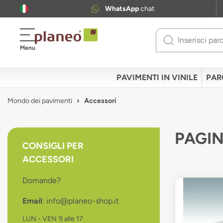
WhatsApp
chat
Use
Menu
up
and
down
PAVIMENTI IN VINILE
PAR
arrows
to
Mondo dei pavimenti
Accessori
select
available
result.
PAGIN
Press
CONSIGLI PER
enter
ACCESSORI
to
go
Domande?
to
selected
Email
: info@planeo-shop.it
search
result.
LUN - VEN
9 alle 17
Touch