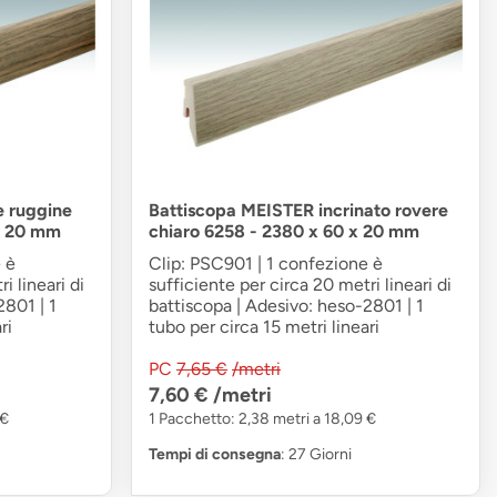
e ruggine
Battiscopa MEISTER incrinato rovere
x 20 mm
chiaro 6258 - 2380 x 60 x 20 mm
 è
Clip: PSC901 | 1 confezione è
i lineari di
sufficiente per circa 20 metri lineari di
2801 | 1
battiscopa | Adesivo: heso-2801 | 1
ri
tubo per circa 15 metri lineari
PC
7,65 €
/metri
7,60 €
/metri
 €
1 Pacchetto: 2,38 metri a 18,09 €
Tempi di consegna
: 27 Giorni