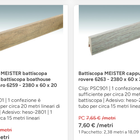
 MEISTER battiscopa
Battiscopa MEISTER cappu
 battiscopa boathouse
rovere 6263 - 2380 x 60 
aro 6259 - 2380 x 60 x 20
Clip: PSC901 | 1 confezione
sufficiente per circa 20 metr
1 | 1 confezione è
battiscopa | Adesivo: heso-
per circa 20 metri lineari di
tubo per circa 15 metri linea
| Adesivo: heso-2801 | 1
ca 15 metri lineari
PC
7,65 €
/metri
7,60 €
/metri
/metri
1 Pacchetto: 2,38 metri a 18,09
etri