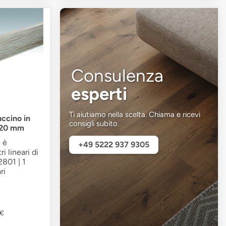
Consulenza
esperti
Ti aiutiamo nella scelta. Chiama e ricevi
ccino in
consigli subito.
x 20 mm
 è
+49 5222 937 9305
i lineari di
2801 | 1
ri
 €