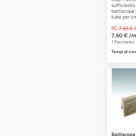
sufficiente 
battiscopa 
tubo per cir
PC
7,65 €
7,60 €
/m
1 Pacchetto: 
Tempi di co
Battiscop