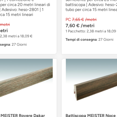
per circa 20 metri lineari di
battiscopa | Adesivo: heso-
| Adesivo: heso-2801 | 1
tubo per circa 15 metri linea
ca 15 metri lineari
PC
7,65 €
/metri
/metri
7,60 €
/metri
etri
1 Pacchetto: 2,38 metri a 18,09
2,38 metri a 18,09 €
Tempi di consegna
: 27 Giorni
nsegna
: 27 Giorni
a MEISTER Rovere Dakar
Battiscopa MEISTER Noce