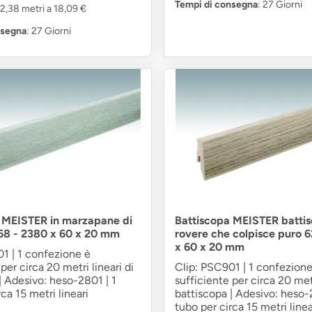
Tempi di consegna
: 27 Giorni
2,38 metri a 18,09 €
nsegna
: 27 Giorni
 MEISTER in marzapane di
Battiscopa MEISTER battis
68 - 2380 x 60 x 20 mm
rovere che colpisce puro 
x 60 x 20 mm
1 | 1 confezione è
per circa 20 metri lineari di
Clip: PSC901 | 1 confezione
| Adesivo: heso-2801 | 1
sufficiente per circa 20 metr
ca 15 metri lineari
battiscopa | Adesivo: heso-
tubo per circa 15 metri linea