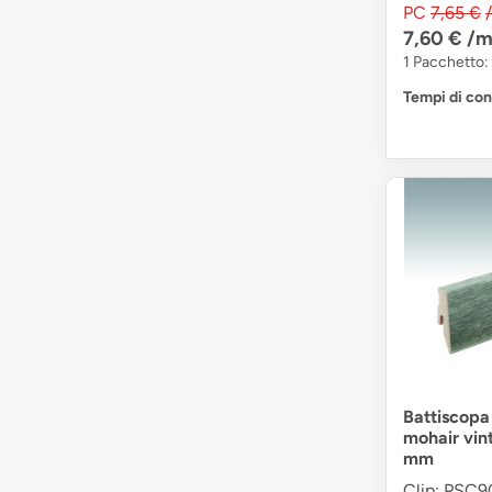
PC
7,65 €
7,60 €
/m
1 Pacchetto: 
Tempi di co
Battiscopa
mohair vin
mm
Clip: PSC90