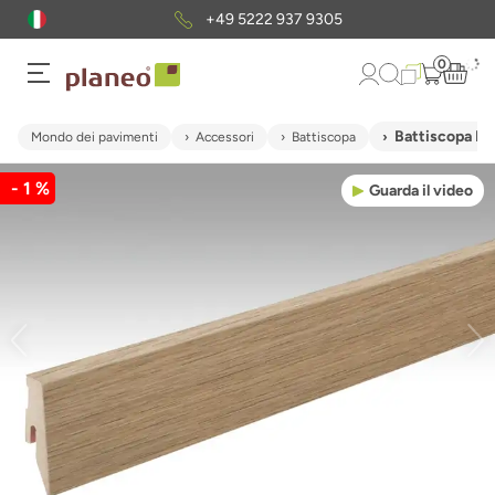
+49 5222 937 9305
0
Battiscopa M
Mondo dei pavimenti
Accessori
Battiscopa
- 1 %
Guarda il video