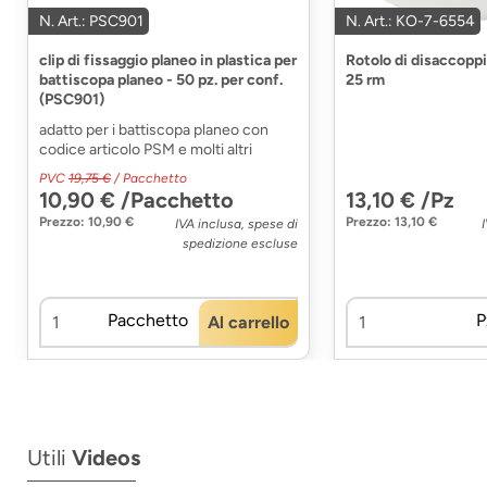
N. Art.: PSC901
N. Art.: KO-7-6554
clip di fissaggio planeo in plastica per
Rotolo di disaccopp
battiscopa planeo - 50 pz. per conf.
25 rm
(PSC901)
adatto per i battiscopa planeo con
codice articolo PSM e molti altri
PVC
19,75 €
/ Pacchetto
10,90 € /Pacchetto
13,10 € /Pz
Prezzo: 10,90 €
Prezzo: 13,10 €
IVA inclusa, spese di
spedizione escluse
Pacchetto
P
Al carrello
Utili
Videos