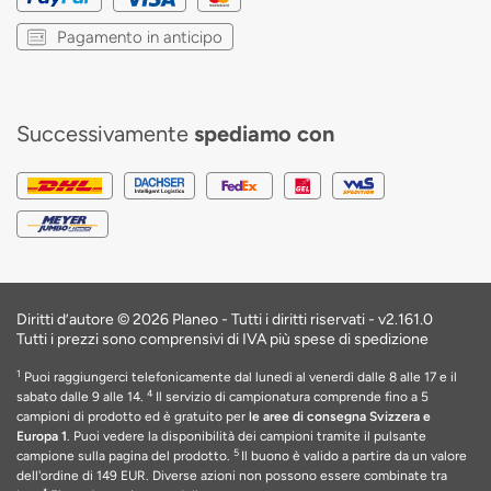
Pagamento in anticipo
Successivamente
spediamo con
Diritti d’autore © 2026 Planeo - Tutti i diritti riservati -
v2.161.0
Tutti i prezzi sono comprensivi di IVA più spese di spedizione
1
Puoi raggiungerci telefonicamente dal lunedì al venerdì dalle 8 alle 17 e il
4
sabato dalle 9 alle 14.
Il servizio di campionatura comprende fino a 5
campioni di prodotto ed è gratuito per
le aree di consegna Svizzera e
Europa 1
. Puoi vedere la disponibilità dei campioni tramite il pulsante
5
campione sulla pagina del prodotto.
Il buono è valido a partire da un valore
dell'ordine di 149 EUR
. Diverse azioni non possono essere combinate tra