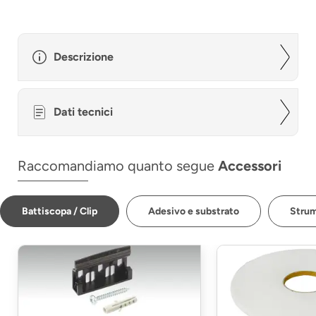
Descrizione
Dati tecnici
Raccomandiamo quanto segue
Accessori
Battiscopa / Clip
Adesivo e substrato
Strum