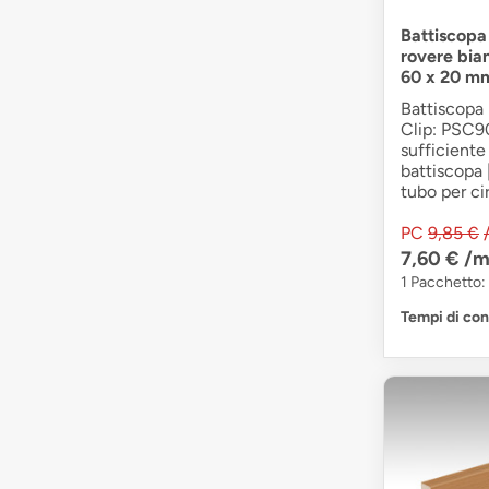
Battiscopa
rovere bia
60 x 20 m
Battiscopa 
Clip: PSC90
sufficiente 
battiscopa 
tubo per cir
PC
9,85 €
7,60 €
/m
1 Pacchetto: 
Tempi di co