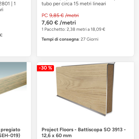
2801 | 1
tubo per circa 15 metri lineari
ri
PC
9,85 €
/metri
7,60 €
/metri
1 Pacchetto: 2,38 metri a 18,09 €
 €
Tempi di consegna
: 27 Giorni
-30 %
 pregiato
Project Floors - Battiscopa SO 3913 -
SEH-019)
12,6 x 60 mm