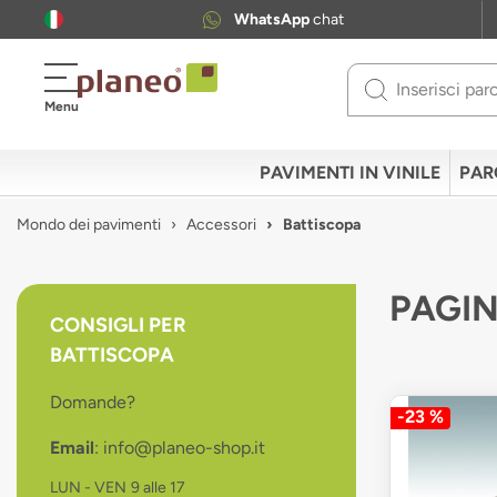
WhatsApp
chat
Use
Menu
up
and
down
PAVIMENTI IN VINILE
PAR
arrows
to
Mondo dei pavimenti
Accessori
Battiscopa
select
available
result.
PAGIN
Press
CONSIGLI PER
enter
BATTISCOPA
to
go
Domande?
to
-23 %
selected
Email
: info@planeo-shop.it
search
result.
LUN - VEN
9 alle 17
Touch