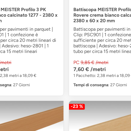
 MEISTER Profilo 3 PK
Battiscopa MEISTER Profil
nco calcinato 1277 - 2380 x
Rovere crema bianco calca
m
2380 x 60 x 20 mm
per pavimenti in parquet |
Battiscopa per pavimenti in
1 | 1 confezione è
Clip: PSC901 | 1 confezione
per circa 20 metri lineari di
sufficiente per circa 20 metr
| Adesivo: heso-2801 | 1
battiscopa | Adesivo: heso-
ca 15 metri lineari
tubo per circa 15 metri linea
/metri
PC
9,85 €
/metri
etri
7,60 €
/metri
2,38 metri a 18,09 €
1 Pacchetto: 2,38 metri a 18,09
nsegna
: 27 Giorni
Tempi di consegna
: 27 Giorni
-23 %