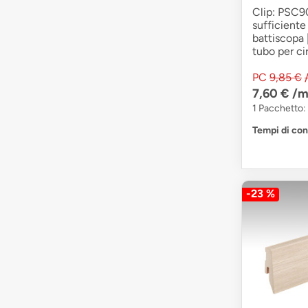
Clip: PSC90
sufficiente 
battiscopa 
tubo per cir
PC
9,85 €
7,60 €
/m
1 Pacchetto: 
Tempi di co
-23 %