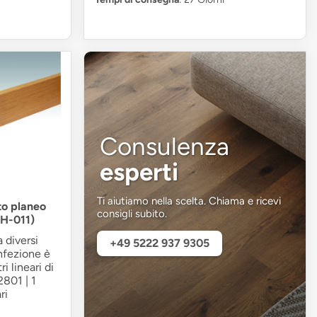
Consulenza
esperti
Ti aiutiamo nella scelta. Chiama e ricevi
to planeo
consigli subito.
H-011)
 diversi
+49 5222 937 9305
onfezione è
i lineari di
2801 | 1
ri