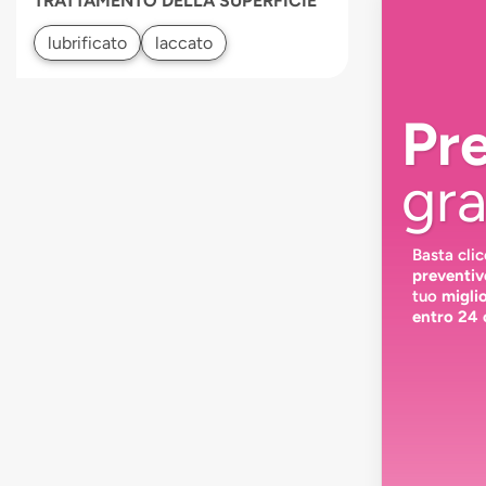
TRATTAMENTO DELLA SUPERFICIE
Pr
gra
Basta cli
preventiv
tuo
migli
entro 24 