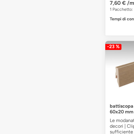
7,60 €
/m
1 Pacchetto: 
Tempi di co
-23 %
battiscopa
60x20 mm 
Le modanatu
decori | Cl
sufficiente 