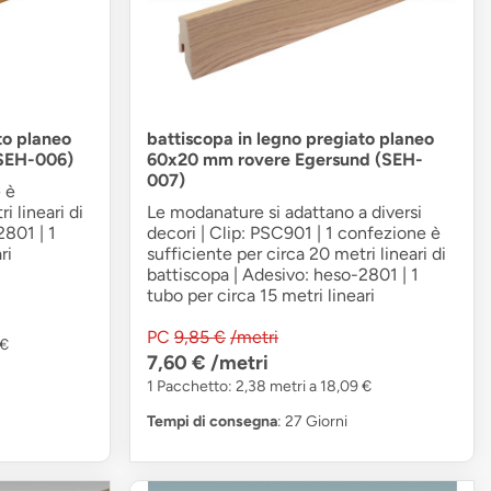
to planeo
battiscopa in legno pregiato planeo
(SEH-006)
60x20 mm rovere Egersund (SEH-
007)
 è
i lineari di
Le modanature si adattano a diversi
2801 | 1
decori | Clip: PSC901 | 1 confezione è
ri
sufficiente per circa 20 metri lineari di
battiscopa | Adesivo: heso-2801 | 1
tubo per circa 15 metri lineari
PC
9,85 €
/metri
 €
7,60 €
/metri
1 Pacchetto: 2,38 metri a 18,09 €
Tempi di consegna
: 27 Giorni