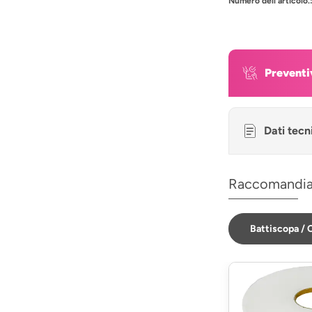
Numero dell'articolo.
Preventi
Dati tecn
Raccomandi
Battiscopa / C