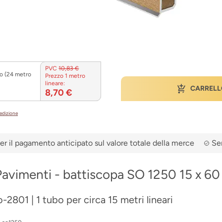
PVC
10,83 €
o (24 metro
Prezzo 1 metro
lineare:
CARRELL
8,70 €
pedizione
er il pagamento anticipato sul valore totale della merce
Ser
Pavimenti - battiscopa SO 1250 15 x 6
-2801 | 1 tubo per circa 15 metri lineari