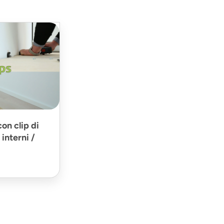
on clip di
interni /