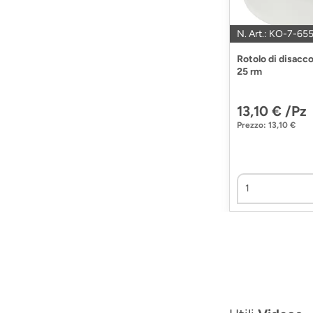
N. Art.: KO-7-65
Rotolo di disacc
25 rm
13,10 € /Pz
Prezzo: 13,10 €