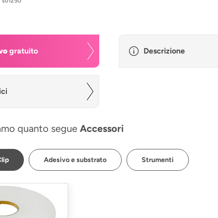
:
so1250
vo
gratuito
Descrizione
ici
amo quanto segue
Accessori
lip
Adesivo e substrato
Strumenti