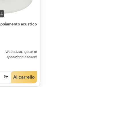
54
oppiamento acustico
IVA inclusa, spese di
spedizione escluse
Al carrello
Pz