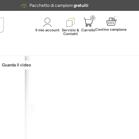
Pacchetto di campioni
gratuiti
0
Cestino campione
Il mio account
Servizio &
Carrello
Contatti
Guarda il video