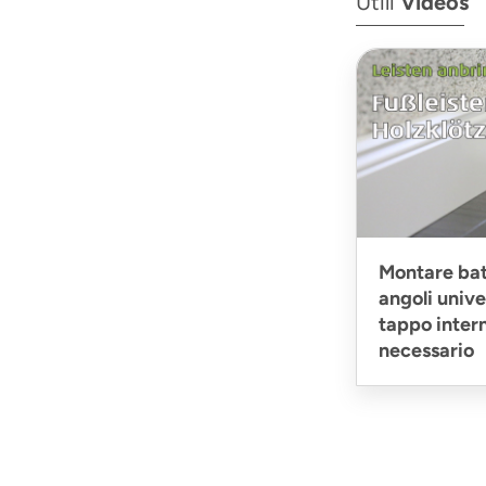
Utili
Videos
Montare bat
angoli unive
tappo intern
necessario