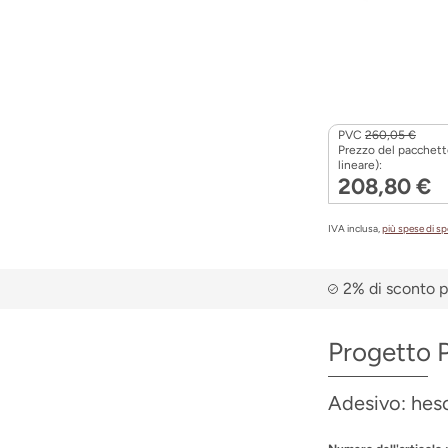
PVC
260,05 €
Prezzo del pacchett
lineare):
208,80 €
IVA inclusa,
più spese di s
2% di sconto p
Progetto 
Adesivo: heso