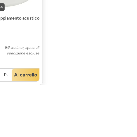
54
oppiamento acustico
IVA inclusa, spese di
spedizione escluse
Al carrello
Pz