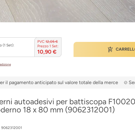
PVC
12,05 €
 (1 Set):
Prezzo 1 Set:
CARRELL
10,90 €
pedizione
er il pagamento anticipato sul valore totale della merce
Ser
terni autoadesivi per battiscopa F100
derno 18 x 80 mm (9062312001)
:
9062312001