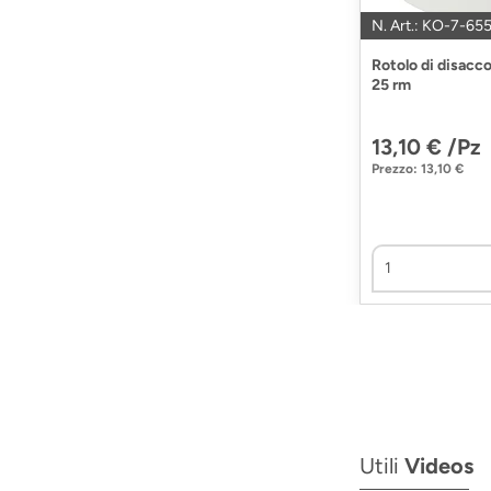
N. Art.: KO-7-65
Rotolo di disacc
25 rm
13,10 € /Pz
Prezzo: 13,10 €
Utili
Videos