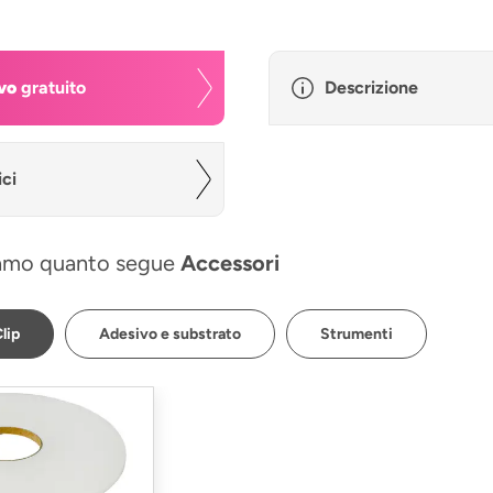
vo
gratuito
Descrizione
ici
amo quanto segue
Accessori
lip
Adesivo e substrato
Strumenti