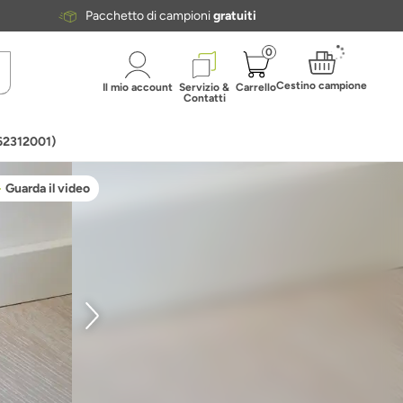
Pacchetto di campioni
gratuiti
0
Cestino campione
Il mio account
Servizio &
Carrello
Contatti
062312001)
Guarda il video