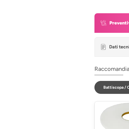
Preventi
Dati tecn
Raccomandi
Battiscopa / C