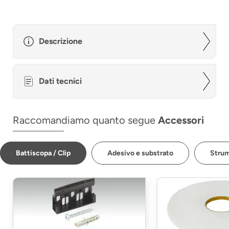
Descrizione
Dati tecnici
Raccomandiamo quanto segue
Accessori
Battiscopa / Clip
Adesivo e substrato
Strum