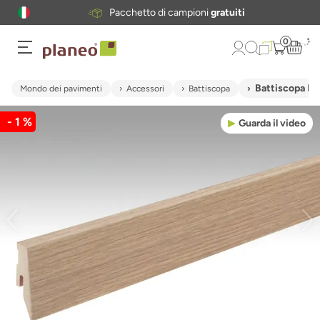
ratuiti
WhatsApp
chat
0
Battiscopa ME
Mondo dei pavimenti
Accessori
Battiscopa
- 1 %
Guarda il video