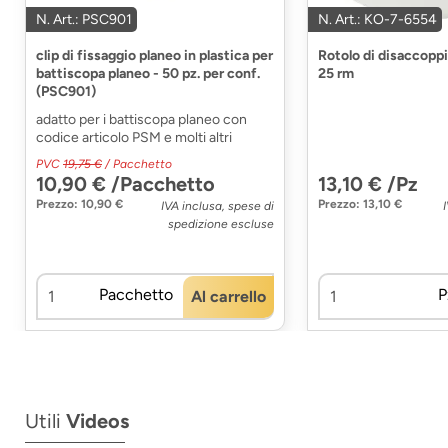
N. Art.: PSC901
N. Art.: KO-7-6554
clip di fissaggio planeo in plastica per
Rotolo di disaccopp
battiscopa planeo - 50 pz. per conf.
25 rm
(PSC901)
adatto per i battiscopa planeo con
codice articolo PSM e molti altri
PVC
19,75 €
/ Pacchetto
10,90 € /Pacchetto
13,10 € /Pz
Prezzo: 10,90 €
Prezzo: 13,10 €
IVA inclusa, spese di
spedizione escluse
Pacchetto
P
Al carrello
Utili
Videos