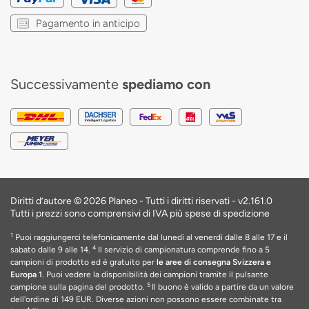
Pagamento in anticipo
Successivamente
spediamo con
Diritti d’autore © 2026 Planeo - Tutti i diritti riservati -
v2.161.0
Tutti i prezzi sono comprensivi di IVA più spese di spedizione
1
Puoi raggiungerci telefonicamente dal lunedì al venerdì dalle 8 alle 17 e il
4
sabato dalle 9 alle 14.
Il servizio di campionatura comprende fino a 5
campioni di prodotto ed è gratuito per
le aree di consegna Svizzera e
Europa 1
. Puoi vedere la disponibilità dei campioni tramite il pulsante
5
campione sulla pagina del prodotto.
Il buono è valido a partire da un valore
dell'ordine di 149 EUR
. Diverse azioni non possono essere combinate tra