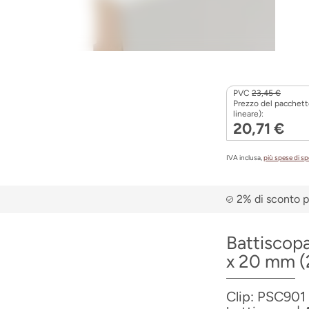
PVC
23,45 €
Prezzo del pacchett
lineare):
20,71 €
IVA inclusa,
più spese di s
2% di sconto p
Battiscop
x 20 mm 
Clip: PSC901 |