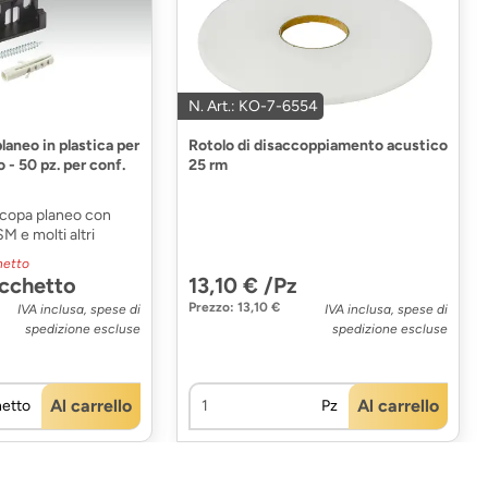
N. Art.: KO-7-6554
planeo in plastica per
Rotolo di disaccoppiamento acustico
 - 50 pz. per conf.
25 rm
iscopa planeo con
M e molti altri
hetto
acchetto
13,10 € /Pz
Prezzo: 13,10 €
IVA inclusa, spese di
IVA inclusa, spese di
spedizione escluse
spedizione escluse
Al carrello
Al carrello
etto
Pz