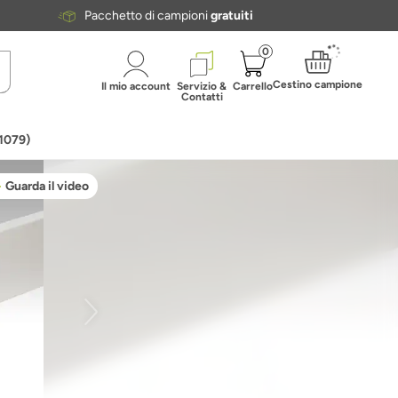
Pacchetto di campioni
gratuiti
0
Cestino campione
Il mio account
Servizio &
Carrello
Contatti
1079)
Guarda il video