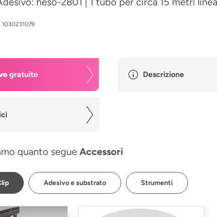
Adesivo: heso-2801 | 1 tubo per circa 15 metri linea
:
1030231079
vo
gratuito
Descrizione
ici
amo quanto segue
Accessori
lip
Adesivo e substrato
Strumenti