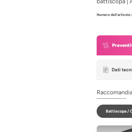
battiscopa | 
Numero dell'articolo.
Preventi
Dati tecn
Raccomandi
Battiscopa / C