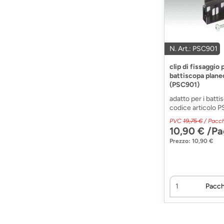
N. Art.: PSC901
clip di fissaggio 
battiscopa planeo
(PSC901)
adatto per i batt
codice articolo PS
PVC
19,75 €
/ Pacc
10,90 € /P
Prezzo: 10,90 €
Pacch