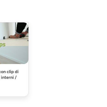
on clip di
interni /