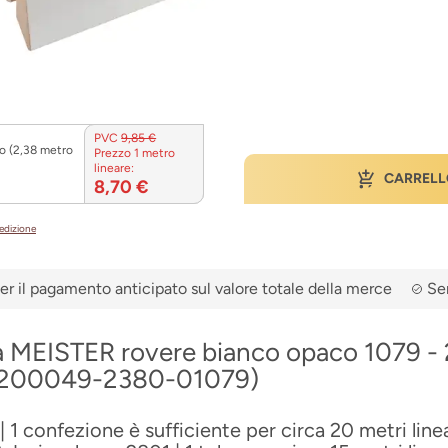
PVC
9,85 €
o (2,38 metro
Prezzo 1 metro
lineare:
CARRELL
8,70 €
pedizione
er il pagamento anticipato sul valore totale della merce
Ser
a MEISTER rovere bianco opaco 1079 -
(200049-2380-01079)
 1 confezione è sufficiente per circa 20 metri linea