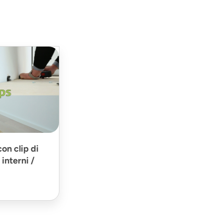
on clip di
interni /