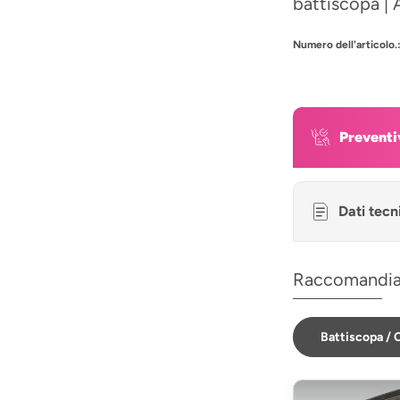
battiscopa | 
Numero dell'articolo.
Preventi
Dati tecn
Raccomandi
Battiscopa / C