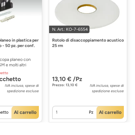
N. Art.: KO-7-6554
planeo in plastica per
Rotolo di disaccoppiamento acustico
 - 50 pz. per conf.
25 rm
iscopa planeo con
M e molti altri
hetto
acchetto
13,10 € /Pz
Prezzo: 13,10 €
IVA inclusa, spese di
IVA inclusa, spese di
spedizione escluse
spedizione escluse
Al carrello
Al carrello
etto
Pz