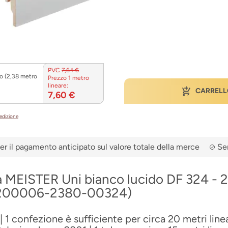
PVC
7,64 €
o (2,38 metro
Prezzo 1 metro
lineare:
CARRELL
7,60 €
pedizione
er il pagamento anticipato sul valore totale della merce
Ser
a MEISTER Uni bianco lucido DF 324 - 
(200006-2380-00324)
 1 confezione è sufficiente per circa 20 metri linea