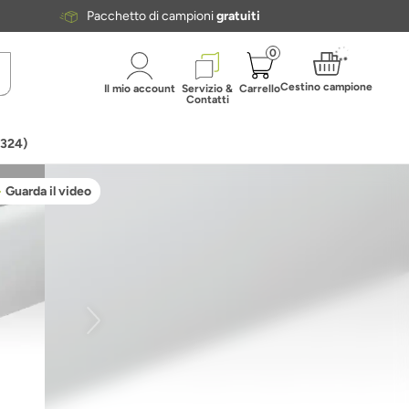
Pacchetto di campioni
gratuiti
0
Cestino campione
Il mio account
Servizio &
Carrello
Contatti
0324)
Guarda il video