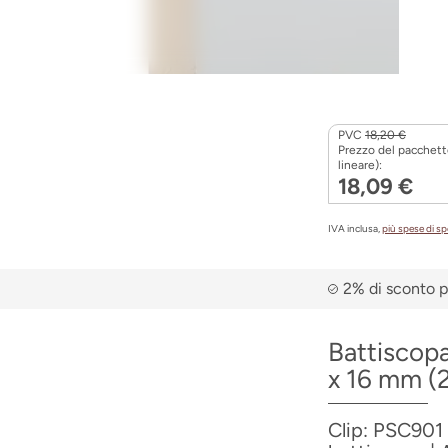
PVC
18,20 €
Prezzo del pacchett
lineare):
18,09 €
IVA inclusa,
più spese di s
2% di sconto p
Battiscop
x 16 mm 
Clip: PSC901 |