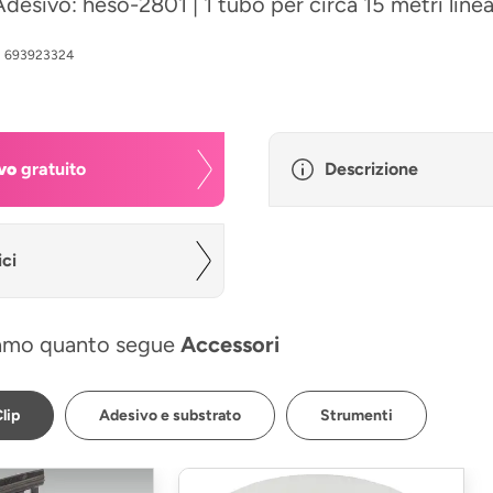
Adesivo: heso-2801 | 1 tubo per circa 15 metri linea
:
693923324
vo
gratuito
Descrizione
ici
amo quanto segue
Accessori
lip
Adesivo e substrato
Strumenti