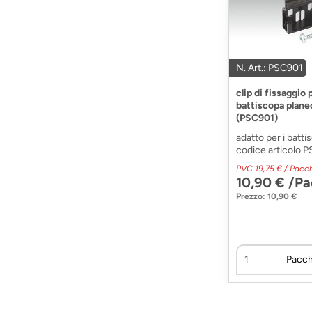
N. Art.: PSC901
clip di fissaggio 
battiscopa planeo
(PSC901)
adatto per i batt
codice articolo PS
PVC
19,75 €
/ Pacc
10,90 € /P
Prezzo: 10,90 €
Pacch