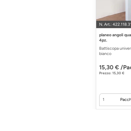
N. Art.: 422.118.3
planeo angoli qu
4pz.
Battiscopa univers
bianco
15,30 € /Pa
Prezzo: 15,30 €
Pacch