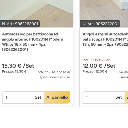
N. Art.: 9062262001
N. Art.: 9062272001
Autoadesivo per battiscopa ad
Angoli esterni autoadesi
angolo interno F100201M Modern
battiscopa F100201M M
White 18 x 50 mm - 4pz.
18 x 50 mm - 2pz. (9062
(9062262001)
PVC
13,15 €
/ Set
15,30 € /Set
12,00 € /Set
Prezzo: 15,30 €
Prezzo: 12,00 €
IVA inclusa, spese di
IVA in
spedizione escluse
sped
Al carrello
Set
Set