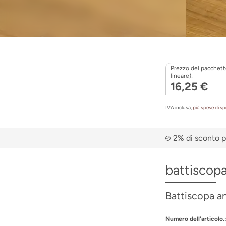
Prezzo del pacchett
lineare):
16,25 €
IVA inclusa,
più spese di s
2% di sconto p
battiscop
Battiscopa an
Numero dell'articolo.