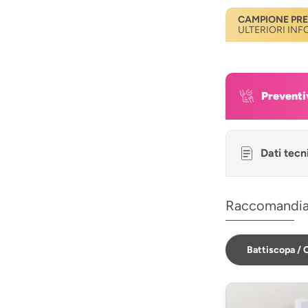
CAMPIONE PR
ULTERIORI IN
Preventi
Dati tecn
Raccomandi
Battiscopa / C