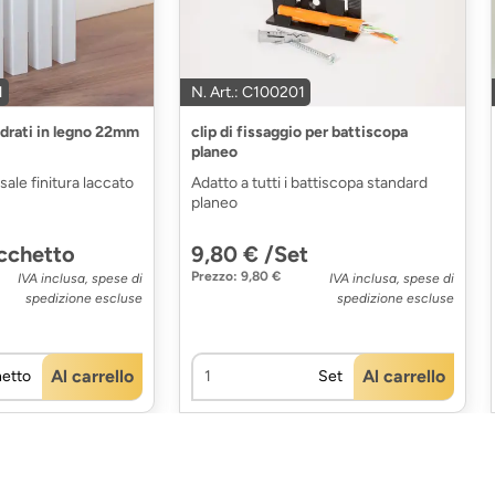
1
N. Art.: C100201
adrati in legno 22mm
clip di fissaggio per battiscopa
planeo
ale finitura laccato
Adatto a tutti i battiscopa standard
planeo
cchetto
9,80 € /Set
Prezzo: 9,80 €
IVA inclusa, spese di
IVA inclusa, spese di
spedizione escluse
spedizione escluse
Al carrello
Al carrello
etto
Set