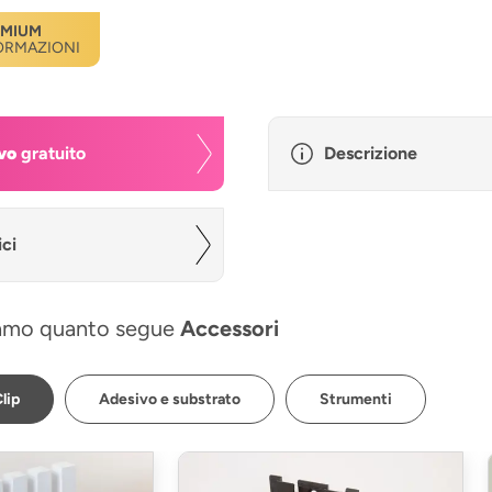
EMIUM
FORMAZIONI
vo
gratuito
Descrizione
ici
amo quanto segue
Accessori
lip
Adesivo e substrato
Strumenti