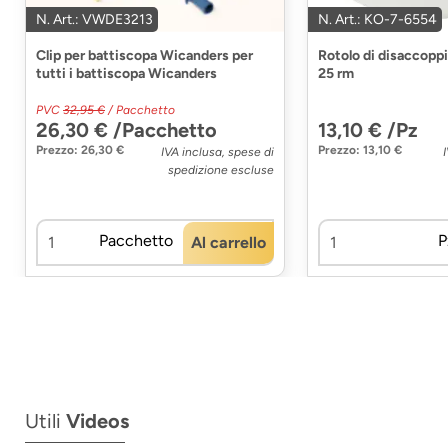
N. Art.: VWDE3213
N. Art.: KO-7-6554
Clip per battiscopa Wicanders per
Rotolo di disaccopp
tutti i battiscopa Wicanders
25 rm
PVC
32,95 €
/ Pacchetto
26,30 € /Pacchetto
13,10 € /Pz
Prezzo: 26,30 €
Prezzo: 13,10 €
IVA inclusa, spese di
spedizione escluse
Pacchetto
P
Al carrello
Utili
Videos