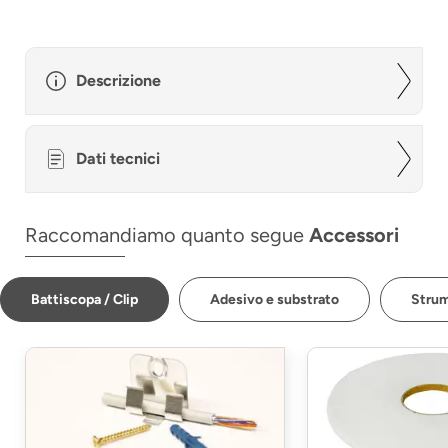
Descrizione
Dati tecnici
Raccomandiamo quanto segue
Accessori
Battiscopa / Clip
Adesivo e substrato
Strum