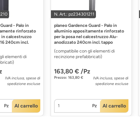
1210
N. Art.: pz234301211
Guard - Palo in
planeo Gardence Guard - Palo in
tamente rinforzato
alluminio appositamente rinforzato
e in calcestruzzo
per la posa nel calcestruzzo Alu-
16 240cm incl.
anodizzato 240cm incl. tappo
(compatibile con gli elementi di
gli elementi di
recinzione prefabbricati)
bricati)
z
163,80 € /Pz
Prezzo: 163,80 €
IVA inclusa, spese di
IVA inclusa, spese di
spedizione escluse
spedizione escluse
Al carrello
Al carrello
Pz
Pz