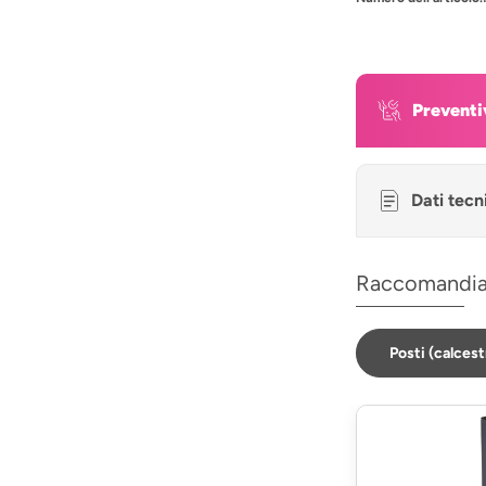
Preventi
Dati tecn
Raccomandi
Posti (calces