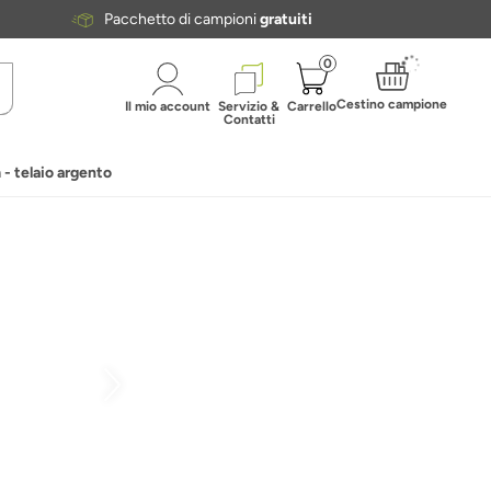
Pacchetto di campioni
gratuiti
0
Cestino campione
Il mio account
Servizio &
Carrello
Contatti
- telaio argento