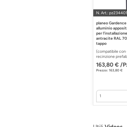
N. Art.: pz23440
planeo Gardence 
alluminio apposi
per l'installazion
antracite RAL 70
tappo
(compatibile con 
recinzione prefab
163,80 € /P
Prezzo: 163,80 €
Utili
Videos