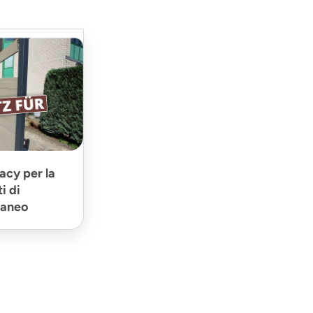
acy per la
i di
laneo