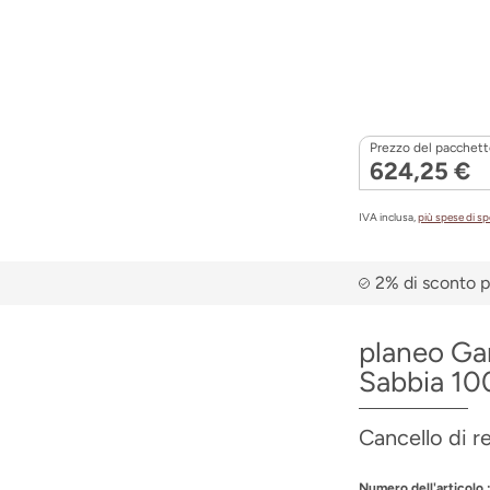
Prezzo del pacchetto
624,25 €
IVA inclusa,
più spese di s
2% di sconto p
planeo Ga
Sabbia 100
Cancello di r
Numero dell'articolo.