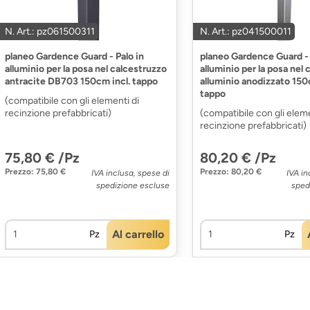
N. Art.: pz061500311
N. Art.: pz041500011
planeo Gardence Guard - Palo in
planeo Gardence Guard - 
alluminio per la posa nel calcestruzzo
alluminio per la posa nel
antracite DB703 150cm incl. tappo
alluminio anodizzato 150
tappo
(compatibile con gli elementi di
recinzione prefabbricati)
(compatibile con gli eleme
recinzione prefabbricati)
75,80 € /Pz
80,20 € /Pz
Prezzo: 75,80 €
Prezzo: 80,20 €
IVA inclusa, spese di
IVA in
spedizione escluse
sped
Al carrello
Pz
Pz