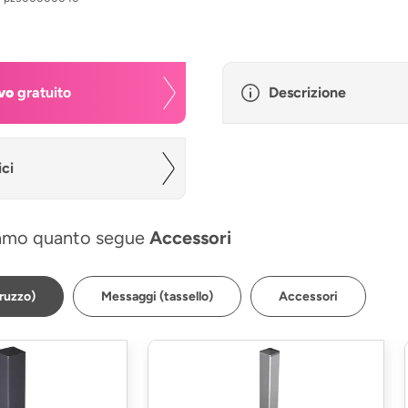
vo
gratuito
Descrizione
ici
amo quanto segue
Accessori
truzzo)
Messaggi (tassello)
Accessori