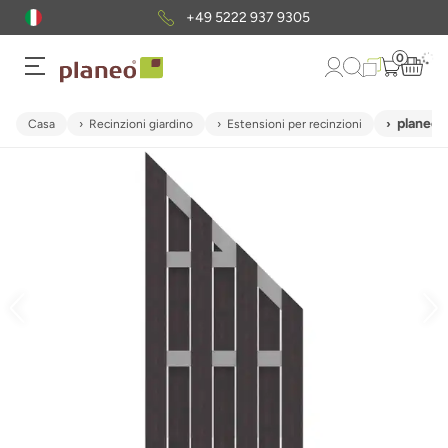
+49 5222 937 9305
0
planeo 
Casa
Recinzioni giardino
Estensioni per recinzioni