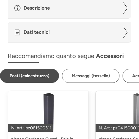
Descrizione
Dati tecnici
Raccomandiamo quanto segue
Accessori
Posti (calcestruzzo)
Messaggi (tassello)
Acc
N. Art.: pz061500311
N. Art.: pz04150001