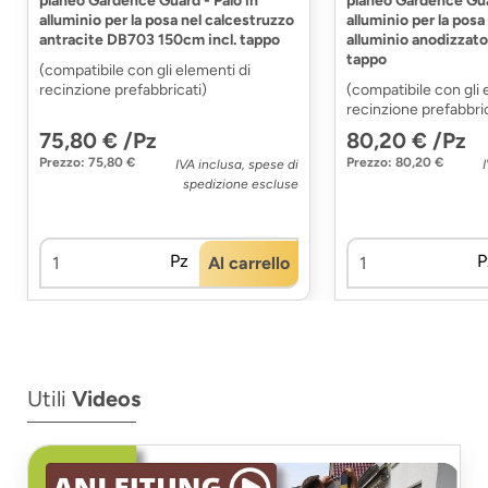
planeo Gardence Guard - Palo in
planeo Gardence Guar
alluminio per la posa nel calcestruzzo
alluminio per la posa
antracite DB703 150cm incl. tappo
alluminio anodizzato
tappo
(compatibile con gli elementi di
recinzione prefabbricati)
(compatibile con gli 
recinzione prefabbric
75,80 € /Pz
80,20 € /Pz
Prezzo: 75,80 €
Prezzo: 80,20 €
IVA inclusa, spese di
spedizione escluse
Pz
P
Al carrello
Utili
Videos