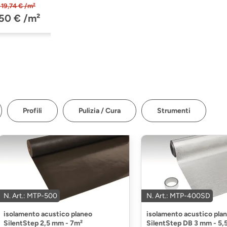
 150 Buche
19,74 € /m²
01 (600014-
,50 € /m²
88198-06201)
Profili
Pulizia / Cura
Strumenti
N. Art.: MTP-500
N. Art.: MTP-400SD
isolamento acustico planeo
isolamento acustico pla
SilentStep 2,5 mm - 7m²
SilentStep DB 3 mm - 5,