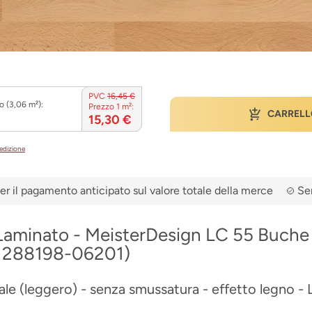
PVC
16,45 €
o (3,06 m²):
Prezzo 1 m²:
CARRELL
15,30 €
pedizione
er il pagamento anticipato sul valore totale della merce
Ser
aminato - MeisterDesign LC 55 Buche
1288198-06201)
e (leggero) - senza smussatura - effetto legno - 