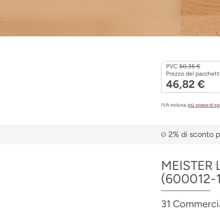
PVC
50,35 €
Prezzo del pacchett
46,82 €
IVA inclusa,
più spese di s
2% di sconto p
MEISTER L
(600012-
31 Commercial