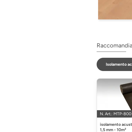
Raccomandi
Isolamento ac
N. Art.: MTP-800
isolamento acust
1,5 mm - 10m²