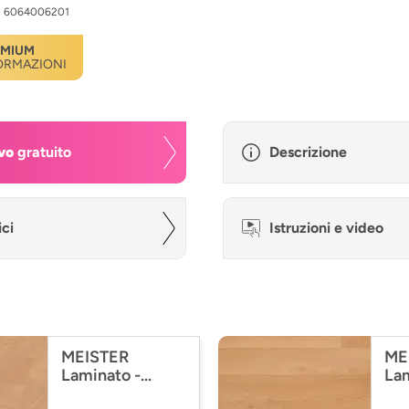
:
6064006201
EMIUM
FORMAZIONI
vo
gratuito
Descrizione
ici
Istruzioni e video
MEISTER
ME
Laminato -
Lam
MeisterDesign
Me