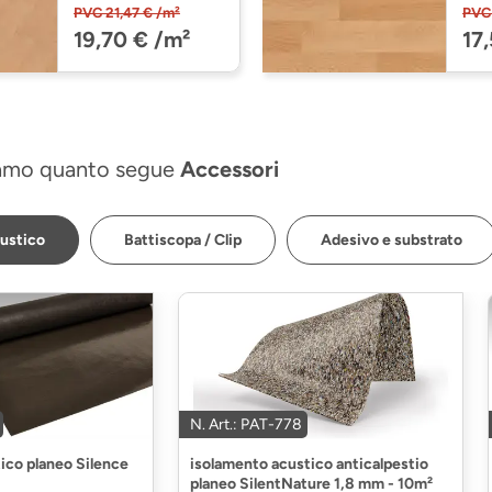
LC 55 S Buche
LC
PVC 21,47 € /m²
PVC 
6201 (600013-
62
19,70 € /m²
17
1288198-06201)
12
amo quanto segue
Accessori
ustico
Battiscopa / Clip
Adesivo e substrato
N. Art.: PAT-778
ico planeo Silence
isolamento acustico anticalpestio
planeo SilentNature 1,8 mm - 10m²