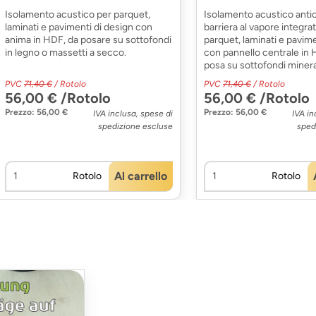
Isolamento acustico per parquet,
Isolamento acustico anti
laminati e pavimenti di design con
barriera al vapore integra
anima in HDF, da posare su sottofondi
parquet, laminati e pavime
in legno o massetti a secco.
con pannello centrale in 
posa su sottofondi minera
PVC
71,40 €
/ Rotolo
PVC
71,40 €
/ Rotolo
56,00 € /Rotolo
56,00 € /Rotolo
Prezzo: 56,00 €
Prezzo: 56,00 €
IVA inclusa, spese di
IVA in
spedizione escluse
sped
Al carrello
Rotolo
Rotolo