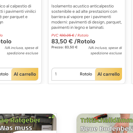
co al calpestio di
Isolamento acustico anticalpestio
ti i pavimenti vinilici
sostenibile e ad alte prestazioni con
é per parquet e
barriera al vapore per i pavimenti
gn
moderni: pavimenti di design, parquet,
pavimenti in legno e laminati.
lo
PVC
100,05 €
/ Rotolo
tolo
83,50 € /Rotolo
Prezzo: 83,50 €
IVA inclusa, spese di
IVA inclusa, spese di
spedizione escluse
spedizione escluse
Al carrello
Al carrello
otolo
Rotolo