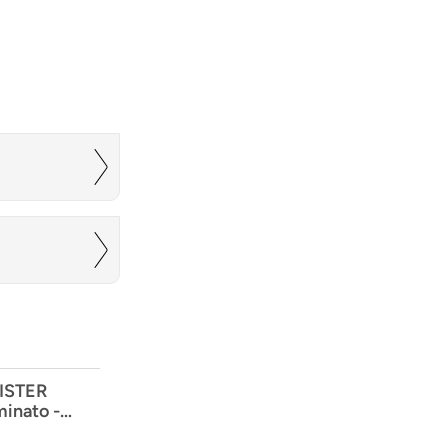
ISTER
inato -
isterDesign