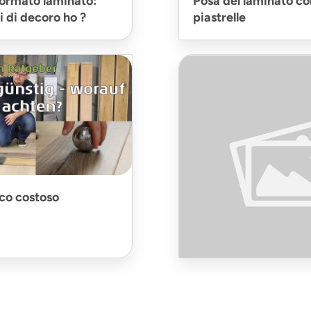
formato laminato:
Posa del laminato co
i di decoro ho ?
piastrelle
co costoso
Test del fondo prima
dei rivestimenti per