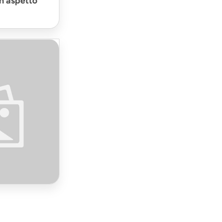
n aspetto
 della posa
 pavimenti