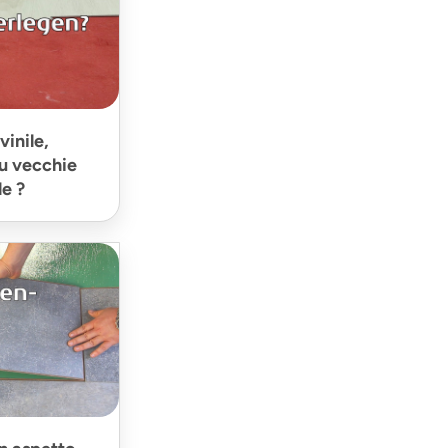
vinile,
su vecchie
le ?