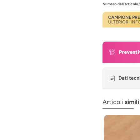
Numero dell'articolo.
CAMPIONE PR
ULTERIORI IN
Preventi
Dati tecn
Articoli
simili