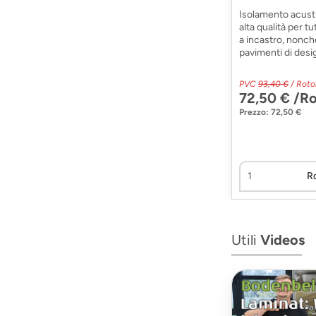
Isolamento acusti
alta qualità per tut
a incastro, nonch
pavimenti di desi
PVC
93,40 €
/ Roto
72,50 € /Ro
Prezzo: 72,50 €
R
Utili
Videos