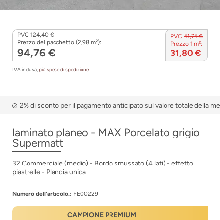
PVC
124,40 €
PVC
41,74 €
Prezzo del pacchetto (2,98 m²):
Prezzo 1 m²:
94,76 €
31,80 €
IVA inclusa,
più spese di spedizione
2% di sconto per il pagamento anticipato sul valore totale della m
laminato planeo - MAX Porcelato grigio
Supermatt
32 Commerciale (medio) - Bordo smussato (4 lati) - effetto
piastrelle - Plancia unica
Numero dell'articolo.:
FE00229
CAMPIONE PREMIUM