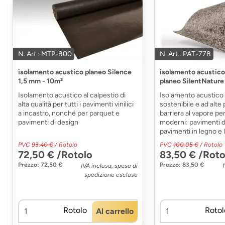
N. Art.: MTP-800
N. Art.: PAT-778
isolamento acustico planeo Silence
isolamento acustico
1,5 mm - 10m²
planeo SilentNature
Isolamento acustico al calpestio di
Isolamento acustico 
alta qualità per tutti i pavimenti vinilici
sostenibile e ad alte
a incastro, nonché per parquet e
barriera al vapore pe
pavimenti di design
moderni: pavimenti d
pavimenti in legno e 
PVC
93,40 €
/ Rotolo
PVC
100,05 €
/ Rotolo
72,50 € /Rotolo
83,50 € /Roto
Prezzo: 72,50 €
Prezzo: 83,50 €
IVA inclusa, spese di
spedizione escluse
Rotolo
Rotol
Al carrello