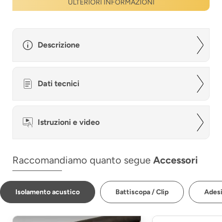
ULTERIORI INFORMAZIONI
Descrizione
Dati tecnici
Istruzioni e video
Raccomandiamo quanto segue
Accessori
Isolamento acustico
Battiscopa / Clip
Adesi