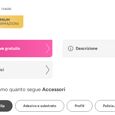
:
134696
EMIUM
FORMAZIONI
vo
gratuito
Descrizione
ici
amo quanto segue
Accessori
lip
Adesivo e substrato
Profili
Pulizia