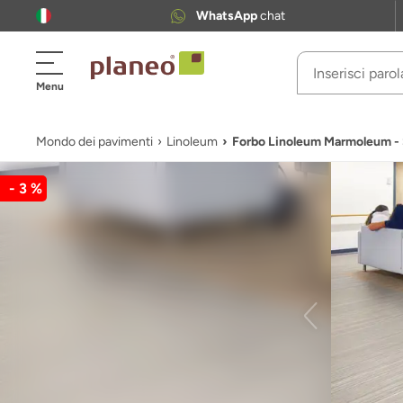
WhatsApp
chat
Menu
Mondo dei pavimenti
Linoleum
Forbo Linoleum Marmoleum - 
- 3 %