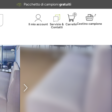
Pacchetto di campioni
gratuiti
0
Cestino campione
Il mio account
Servizio &
Carrello
Contatti