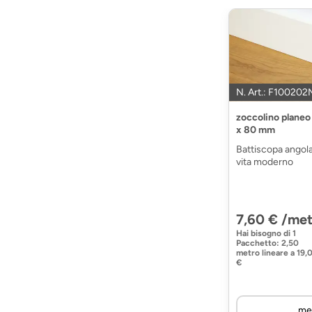
N. Art.: F100202
zoccolino plane
x 80 mm
Battiscopa angolar
vita moderno
7,60 € /met
Hai bisogno di
1
Pacchetto
:
2,50
metro lineare
a
19,
€
me