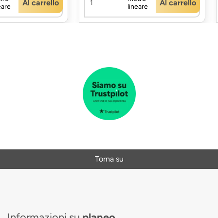
Al carrello
Al carrello
eare
lineare
Torna su
Informazioni su
planeo