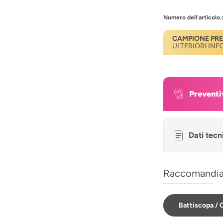
Numero dell'articolo.
CAMPIONE PR
ULTERIORI IN
Preventi
Dati tecn
Raccomandi
Battiscopa / C