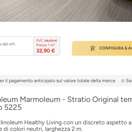
PVC
34,00 €
o (60 m²):
Prezzo 1 m²:
CONFIGURA & A
32,90 €
er il pagamento anticipato sul valore totale della merce
Ser
oleum Marmoleum - Stratio Original te
o 5225
linoleum Healthy Living con un discreto aspetto a 
di colori neutri, larghezza 2 m.