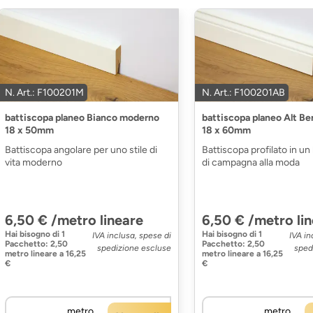
N. Art.: F100201M
N. Art.: F100201AB
battiscopa planeo Bianco moderno
battiscopa planeo Alt Ber
18 x 50mm
18 x 60mm
Battiscopa angolare per uno stile di
Battiscopa profilato in un
vita moderno
di campagna alla moda
6,50 € /metro lineare
6,50 € /metro li
Hai bisogno di
1
Hai bisogno di
1
IVA inclusa, spese di
IVA in
Pacchetto
:
2,50
Pacchetto
:
2,50
spedizione escluse
sped
metro lineare
a
16,25
metro lineare
a
16,25
€
€
metro
metro