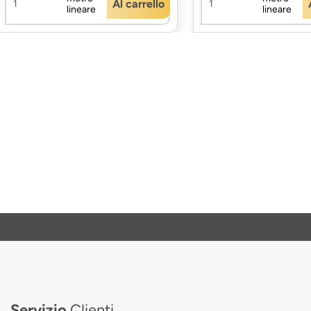
Al carrello
lineare
lineare
Servizio
Clienti