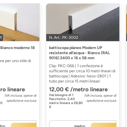
M
N. Art.: PK-3002
o Bianco moderno 18
battiscopa planeo Modern UP
resistente all'acqua - Bianco (RAL
9016) 2400 x 16 x 58 mm
e per uno stile di
Clip: PKC-066 | 1 confezione è
sufficiente per circa 10 metri lineari di
battiscopa | Adesivo: heso-2801 | 1
tubo per circa 15 metri lineari
ro lineare
12,00 € /metro lineare
Hai bisogno di
1
IVA inclusa, spese di
IVA inclusa, spese di
Pacchetto
:
2,40
spedizione escluse
spedizione escluse
00
metro lineare
a
28,80
€
tro
metro