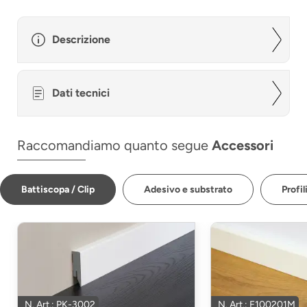
Descrizione
Dati tecnici
Raccomandiamo quanto segue
Accessori
Battiscopa / Clip
Adesivo e substrato
Profil
N. Art.: PK-3002
N. Art.: F100201M