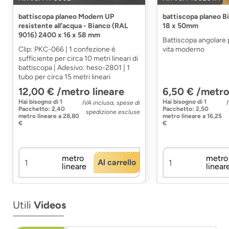
battiscopa planeo Modern UP
battiscopa planeo 
resistente all'acqua - Bianco (RAL
18 x 50mm
9016) 2400 x 16 x 58 mm
Battiscopa angolare p
Clip: PKC-066 | 1 confezione è
vita moderno
sufficiente per circa 10 metri lineari di
battiscopa | Adesivo: heso-2801 | 1
tubo per circa 15 metri lineari
12,00 € /metro lineare
6,50 € /metro
Hai bisogno di
1
Hai bisogno di
1
IVA inclusa, spese di
Pacchetto
:
2,40
Pacchetto
:
2,50
spedizione escluse
metro lineare
a
28,80
metro lineare
a
16,25
€
€
metro
metro
Al carrello
lineare
linear
Utili
Videos