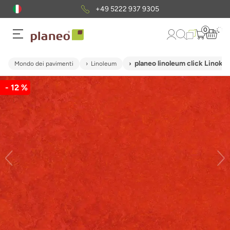
+49 5222 937 9305
0
planeo linoleum click Linoklic
Mondo dei pavimenti
Linoleum
- 12 %