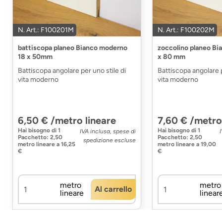
N. Art.: F100201M
N. Art.: F100202M
battiscopa planeo Bianco moderno
zoccolino planeo Bi
18 x 50mm
x 80 mm
Battiscopa angolare per uno stile di
Battiscopa angolare p
vita moderno
vita moderno
6,50 € /metro lineare
7,60 € /metro
Hai bisogno di
1
Hai bisogno di
1
IVA inclusa, spese di
Pacchetto
:
2,50
Pacchetto
:
2,50
spedizione escluse
metro lineare
a
16,25
metro lineare
a
19,00
€
€
metro
metro
Al carrello
lineare
linear