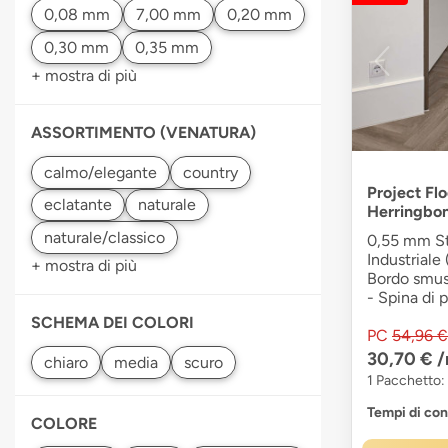
+ mostra di più
ASSORTIMENTO (VENATURA)
Project Flo
Herringbo
0,55 mm Str
Industriale 
+ mostra di più
Bordo smuss
- Spina di 
SCHEMA DEI COLORI
PC
54,96 €
30,70 €
/
chiaro
scuro
1 Pacchetto:
Tempi di co
COLORE