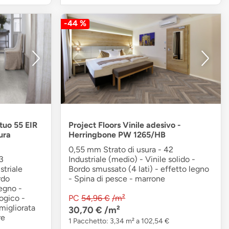
-44 %
rtuo 55 EIR
Project Floors Vinile adesivo -
ura
Herringbone PW 1265/HB
0,55 mm Strato di usura - 42
3
Industriale (medio) - Vinile solido -
triale
Bordo smussato (4 lati) - effetto legno
rdo
- Spina di pesce - marrone
legno -
logico -
PC
54,96 €
/m²
migliorata
30,70 €
/m²
re
1 Pacchetto: 3,34 m² a 102,54 €