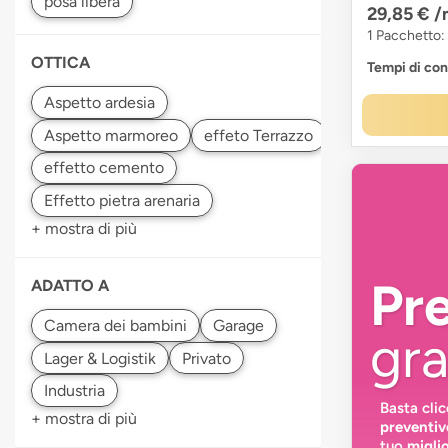
posa libera
29,85 €
/
1 Pacchetto:
OTTICA
Tempi di co
Aspetto marmoreo
effetto cemento
+ mostra di più
Pr
ADATTO A
gra
Basta cli
+ mostra di più
preventiv
tuo
migli