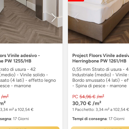
ors Vinile adesivo -
Project Floors Vinile adesi
ne PW 1255/HB
Herringbone PW 1261/HB
ato di usura - 42
0,55 mm Strato di usura - 
(medio) - Vinile solido -
Industriale (medio) - Vinile 
ato (4 lati) - effetto legno
Bordo smussato (4 lati) - ef
pesce - marrone
- Spina di pesce - marrone
/m²
PC
54,96 €
/m²
m²
30,70 €
/m²
 3,34 m² a 102,54 €
1 Pacchetto: 3,34 m² a 102,54 €
nsegna
: 17 Giorni
Tempi di consegna
: 17 Giorni