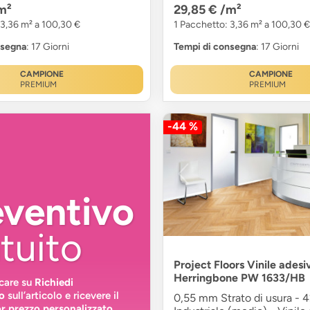
m²
29,85 €
/m²
 3,36 m² a 100,30 €
1 Pacchetto: 3,36 m² a 100,30 €
nsegna
: 17 Giorni
Tempi di consegna
: 17 Giorni
CAMPIONE
CAMPIONE
PREMIUM
PREMIUM
-44 %
eventivo
tuito
Project Floors Vinile adesi
Herringbone PW 1633/HB
ccare su
Richiedi
o
sull’articolo e ricevere il
0,55 mm Strato di usura - 
or prezzo personalizzato