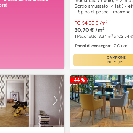
Industriale (medio) - Vinile 
ore!
Bordo smussato (4 lati) - ef
- Spina di pesce - marrone
PC
54,96 €
/m²
30,70 €
/m²
1 Pacchetto: 3,34 m² a 102,54 €
Tempi di consegna
: 17 Giorni
CAMPIONE
PREMIUM
-44 %