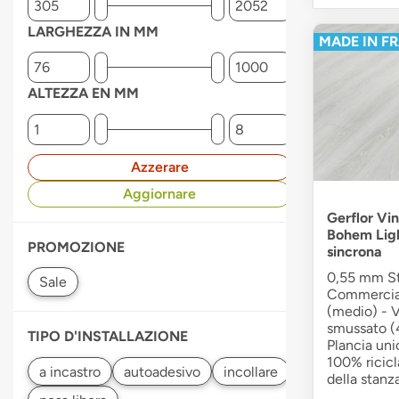
LARGHEZZA IN MM
MADE IN F
ALTEZZA EN MM
Azzerare
Aggiornare
Gerflor Vin
Bohem Ligh
PROMOZIONE
sincrona
0,55 mm Str
Commerciale
(medio) - V
smussato (4
TIPO D'INSTALLAZIONE
Plancia uni
100% ricicl
autoadesivo
della stanza