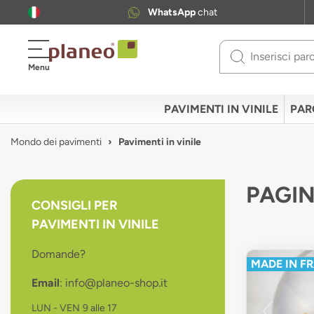
WhatsApp
chat
Use
Menu
up
and
down
PAVIMENTI IN VINILE
PAR
arrows
to
Mondo dei pavimenti
Pavimenti in vinile
select
available
result.
PAGIN
Press
CONSIGLI PER
enter
PAVIMENTI IN VINILE
to
go
Domande?
to
MADE IN F
selected
Email
: info@planeo-shop.it
search
result.
LUN - VEN
9 alle 17
Touch