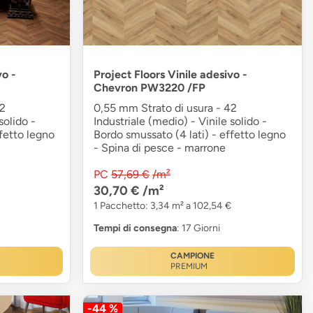
vo -
Project Floors Vinile adesivo -
Chevron PW3220 /FP
42
0,55 mm Strato di usura - 42
solido -
Industriale (medio) - Vinile solido -
fetto legno
Bordo smussato (4 lati) - effetto legno
- Spina di pesce - marrone
PC
57,69 €
/m²
30,70 €
/m²
1 Pacchetto: 3,34 m² a 102,54 €
Tempi di consegna
: 17 Giorni
CAMPIONE
PREMIUM
-44 %