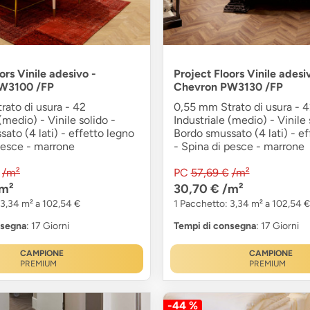
ors Vinile adesivo -
Project Floors Vinile adesi
W3100 /FP
Chevron PW3130 /FP
ato di usura - 42
0,55 mm Strato di usura - 
(medio) - Vinile solido -
Industriale (medio) - Vinile 
ato (4 lati) - effetto legno
Bordo smussato (4 lati) - ef
pesce - marrone
- Spina di pesce - marrone
/m²
PC
57,69 €
/m²
m²
30,70 €
/m²
 3,34 m² a 102,54 €
1 Pacchetto: 3,34 m² a 102,54 €
nsegna
: 17 Giorni
Tempi di consegna
: 17 Giorni
CAMPIONE
CAMPIONE
PREMIUM
PREMIUM
-44 %