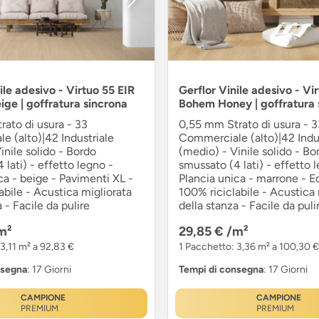
ile adesivo - Virtuo 55 EIR
Gerflor Vinile adesivo - Vi
ge | goffratura sincrona
Bohem Honey | goffratura 
ato di usura - 33
0,55 mm Strato di usura - 3
 (alto)|42 Industriale
Commerciale (alto)|42 Indus
inile solido - Bordo
(medio) - Vinile solido - Bo
 lati) - effetto legno -
smussato (4 lati) - effetto 
ca - beige - Pavimenti XL -
Plancia unica - marrone - E
abile - Acustica migliorata
100% riciclabile - Acustica 
 - Facile da pulire
della stanza - Facile da puli
m²
29,85 €
/m²
3,11 m² a 92,83 €
1 Pacchetto: 3,36 m² a 100,30 €
nsegna
: 17 Giorni
Tempi di consegna
: 17 Giorni
CAMPIONE
CAMPIONE
PREMIUM
PREMIUM