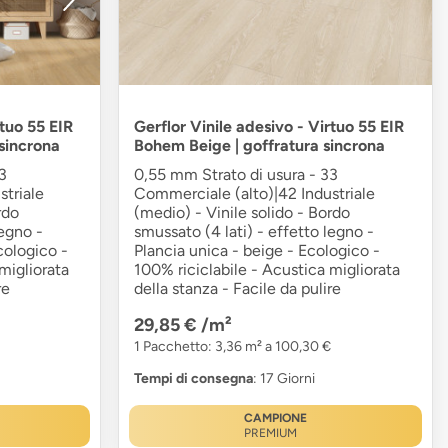
rtuo 55 EIR
Gerflor Vinile adesivo - Virtuo 55 EIR
sincrona
Bohem Beige | goffratura sincrona
3
0,55 mm Strato di usura - 33
triale
Commerciale (alto)|42 Industriale
rdo
(medio) - Vinile solido - Bordo
legno -
smussato (4 lati) - effetto legno -
cologico -
Plancia unica - beige - Ecologico -
migliorata
100% riciclabile - Acustica migliorata
re
della stanza - Facile da pulire
29,85 €
/m²
1 Pacchetto: 3,36 m² a 100,30 €
Tempi di consegna
: 17 Giorni
CAMPIONE
PREMIUM