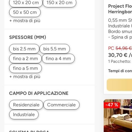
Project Flo
Herringbo
0,55 mm Str
+ mostra di più
Industriale 
Bordo smuss
- Spina di 
SPESSORE (MM)
PC
54,96 €
30,70 €
/
fino a 2 mm
fino a 4 mm
1 Pacchetto:
fino a 5 mm
Tempi di co
+ mostra di più
CAMPO DI APPLICAZIONE
-47 %
Commerciale
Industriale