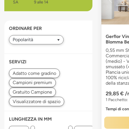
SA
9 alle 14
devices
users
can
use
ORDINARE PER
touch
and
Gerflor Vin
Blomma Bei
swipe
gestures.
0,55 mm Str
Commerciale
(medio) - V
SERVIZI
smussato (4
Plancia uni
100% ricicl
della stanza
29,85 €
/
1 Pacchetto: 
Tempi di co
LUNGHEZZA IN MM