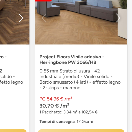
vo -
Project Floors Vinile adesivo -
Herringbone PW 3066/HB
42
0,55 mm Strato di usura - 42
solido -
Industriale (medio) - Vinile solido -
fetto legno
Bordo smussato (4 lati) - effetto legno
- 2-strips - marrone
PC
54,96 €
/m²
30,70 €
/m²
1 Pacchetto: 3,34 m² a 102,54 €
Tempi di consegna
: 17 Giorni