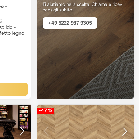
Ti aiutiamo nella scelta. Chiama e ricevi
vo -
consigli subito.
42
+49 5222 937 9305
solido -
fetto legno
-47 %