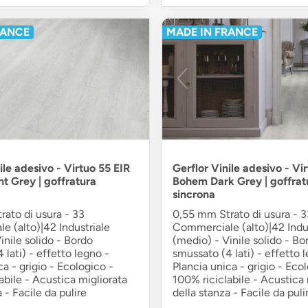
RANCE
MADE IN FRANCE
ile adesivo - Virtuo 55 EIR
Gerflor Vinile adesivo - Vi
t Grey | goffratura
Bohem Dark Grey | goffrat
sincrona
ato di usura - 33
0,55 mm Strato di usura - 3
 (alto)|42 Industriale
Commerciale (alto)|42 Indus
inile solido - Bordo
(medio) - Vinile solido - Bo
 lati) - effetto legno -
smussato (4 lati) - effetto 
ca - grigio - Ecologico -
Plancia unica - grigio - Eco
abile - Acustica migliorata
100% riciclabile - Acustica 
 - Facile da pulire
della stanza - Facile da puli