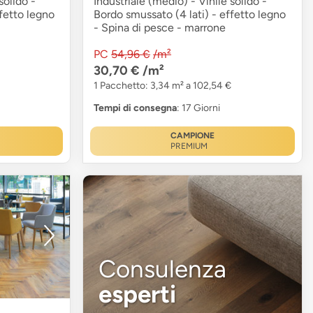
solido -
Industriale (medio) - Vinile solido -
fetto legno
Bordo smussato (4 lati) - effetto legno
- Spina di pesce - marrone
PC
54,96 €
/m²
30,70 €
/m²
1 Pacchetto: 3,34 m² a 102,54 €
Tempi di consegna
: 17 Giorni
CAMPIONE
PREMIUM
Consulenza
esperti