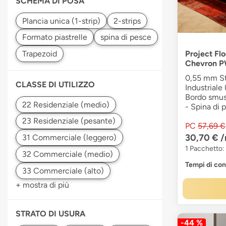
SCHEMA DI POSA
Plancia unica (1-strip)
spina di pesce
Project Flo
Chevron P
0,55 mm Str
CLASSE DI UTILIZZO
Industriale 
Bordo smuss
- Spina di 
PC
57,69 €
30,70 €
/
1 Pacchetto:
Tempi di co
+ mostra di più
STRATO DI USURA
-44 %