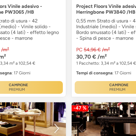
ors Vinile adesivo -
Project Floors Vinile adesi
ne PW3065 /HB
Herringbone PW3840 /HB
ato di usura - 42
0,55 mm Strato di usura - 
(medio) - Vinile solido -
Industriale (medio) - Vinile 
ato (4 lati) - effetto legno
Bordo smussato (4 lati) - ef
pesce - marrone
- Spina di pesce - marrone
/m²
PC
54,96 €
/m²
m²
30,70 €
/m²
 3,34 m² a 102,54 €
1 Pacchetto: 3,34 m² a 102,54 €
nsegna
: 17 Giorni
Tempi di consegna
: 17 Giorni
CAMPIONE
CAMPIONE
PREMIUM
PREMIUM
-47 %