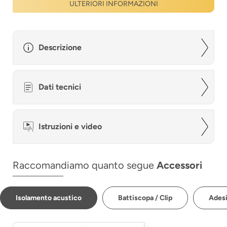
ULTERIORI INFORMAZIONI
Descrizione
Dati tecnici
Istruzioni e video
Raccomandiamo quanto segue
Accessori
Isolamento acustico
Battiscopa / Clip
Adesi