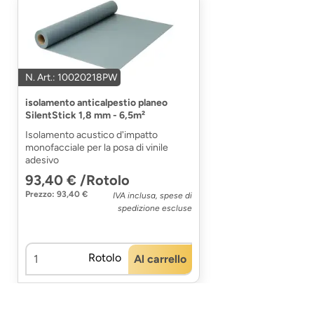
N. Art.: 10020218PW
isolamento anticalpestio planeo
SilentStick 1,8 mm - 6,5m²
Isolamento acustico d'impatto
monofacciale per la posa di vinile
adesivo
93,40 € /Rotolo
Prezzo: 93,40 €
IVA inclusa, spese di
spedizione escluse
Rotolo
Al carrello