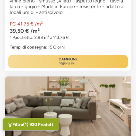
vinile pieno - smusso (4 lati) - aspetto legno - tavola
larga - grigio - Made in Europe - resistente - adatto a
locali umidi - antiscivolo
PC
41,75 €
/m²
39,50 €
/m²
1 Pacchetto: 2,88 m² a 113,76 €
Tempi di consegna
: 15 Giorni
CAMPIONE
PREMIUM
Filtro
(1) 920 Prodotti