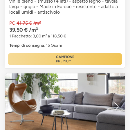
vinile pieno - smusso (4 lati) - aspetto legno - tavola
larga - grigio - Made in Europe - resistente - adatto a
locali umidi - antiscivolo
PC
41,75 €
/m²
39,50 €
/m²
1 Pacchetto: 3,00 m² a 118,50 €
Tempi di consegna
: 15 Giorni
CAMPIONE
PREMIUM