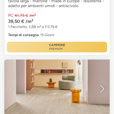
tavola larga - marrone - Made in Europe - resistente -
adatto per ambienti umidi - antiscivolo
PC
41,75 €
/m²
39,50 €
/m²
1 Pacchetto: 2,88 m² a 113,76 €
Tempi di consegna
: 15 Giorni
CAMPIONE
PREMIUM