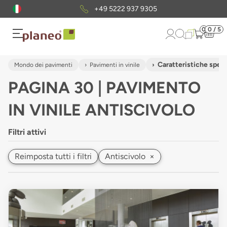
Pacchetto di campioni
gratuiti
0
0 / 5
Caratteristiche speci
Mondo dei pavimenti
Pavimenti in vinile
PAGINA 30 | PAVIMENTO
IN VINILE ANTISCIVOLO
Filtri attivi
Reimposta tutti i filtri
Antiscivolo
×