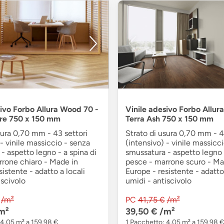
sivo Forbo Allura Wood 70 -
Vinile adesivo Forbo Allur
re 750 x 150 mm
Terra Ash 750 x 150 mm
sura 0,70 mm - 43 settori
Strato di usura 0,70 mm - 4
 - vinile massiccio - senza
(intensivo) - vinile massicc
- aspetto legno - a spina di
smussatura - aspetto legno -
rrone chiaro - Made in
pesce - marrone scuro - Ma
sistente - adatto a locali
Europe - resistente - adatto 
iscivolo
umidi - antiscivolo
/m²
PC
41,75 €
/m²
m²
39,50 €
/m²
 4,05 m² a 159,98 €
1 Pacchetto: 4,05 m² a 159,98 €