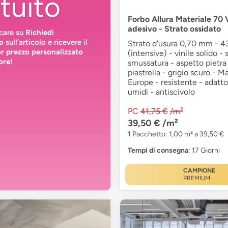
tuito
Forbo Allura Materiale 70 V
adesivo - Strato ossidato
ccare su
Richiedi
o
sull’articolo e ricevere il
Strato d'usura 0,70 mm - 43
or prezzo personalizzato
(intensive) - vinile solido -
ore!
smussatura - aspetto pietra
piastrella - grigio scuro - M
Europe - resistente - adatto 
umidi - antiscivolo
PC
41,75 €
/m²
39,50 €
/m²
1 Pacchetto: 1,00 m² a 39,50 €
Tempi di consegna
: 17 Giorni
CAMPIONE
PREMIUM