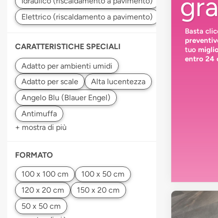
gra
Basta cli
preventiv
CARATTERISTICHE SPECIALI
tuo
migli
entro 24 
+ mostra di più
FORMATO