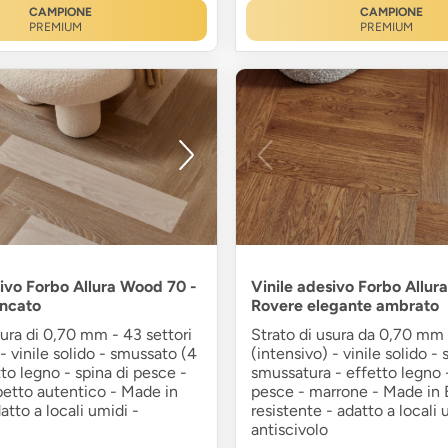
CAMPIONE
CAMPIONE
PREMIUM
PREMIUM
sivo Forbo Allura Wood 70 -
Vinile adesivo Forbo Allur
ancato
Rovere elegante ambrato
sura di 0,70 mm - 43 settori
Strato di usura da 0,70 mm 
 - vinile solido - smussato (4
(intensivo) - vinile solido -
tto legno - spina di pesce -
smussatura - effetto legno -
petto autentico - Made in
pesce - marrone - Made in 
atto a locali umidi -
resistente - adatto a locali 
antiscivolo