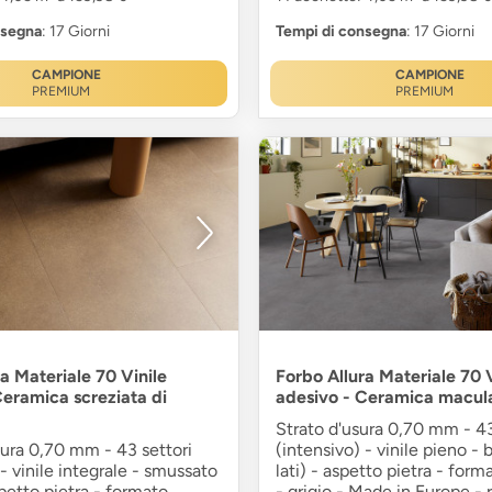
nsegna
: 17 Giorni
Tempi di consegna
: 17 Giorni
CAMPIONE
CAMPIONE
PREMIUM
PREMIUM
a Materiale 70 Vinile
Forbo Allura Materiale 70 V
Ceramica screziata di
adesivo - Ceramica macula
Strato d'usura 0,70 mm - 43
sura 0,70 mm - 43 settori
(intensivo) - vinile pieno - b
 - vinile integrale - smussato
lati) - aspetto pietra - forma
spetto pietra - formato
- grigio - Made in Europe - 