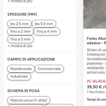
+ mostra di più
SPESSORE (MM)
Forbo Allur
adesivo - P
+ mostra di più
Strato di u
(intensivo) 
smussatura 
CAMPO DI APPLICAZIONE
piastrella -
resistente 
antiscivolo
PC
41,75 €
39,50 €
/
SCHEMA DI POSA
1 Pacchetto:
Tempi di co