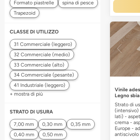
CLASSE DI UTILIZZO
Vinile ade
+ mostra di più
Legno sbi
Strato di u
(intensivo)
STRATO DI USURA
lati) - aspe
crema - as
Europe - ad
antiscivolo