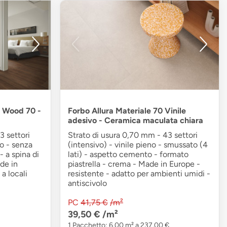
a Wood 70 -
Forbo Allura Materiale 70 Vinile
adesivo - Ceramica maculata chiara
3 settori
Strato di usura 0,70 mm - 43 settori
io - senza
(intensivo) - vinile pieno - smussato (4
 a spina di
lati) - aspetto cemento - formato
de in
piastrella - crema - Made in Europe -
a locali
resistente - adatto per ambienti umidi -
antiscivolo
PC
41,75 €
/m²
39,50 €
/m²
1 Pacchetto: 6,00 m² a 237,00 €