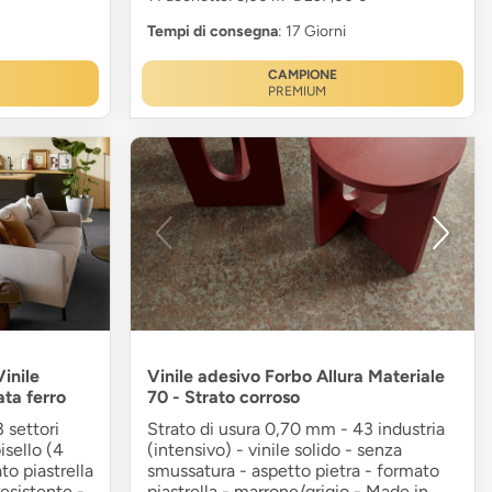
Tempi di consegna
: 17 Giorni
CAMPIONE
PREMIUM
inile
Vinile adesivo Forbo Allura Materiale
ta ferro
70 - Strato corroso
 settori
Strato di usura 0,70 mm - 43 industria
isello (4
(intensivo) - vinile solido - senza
to piastrella
smussatura - aspetto pietra - formato
resistente -
piastrella - marrone/grigio - Made in