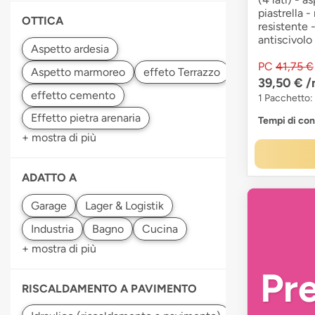
piastrella 
OTTICA
resistente 
antiscivolo
PC
41,75 €
39,50 €
/
1 Pacchetto:
Tempi di co
+ mostra di più
ADATTO A
+ mostra di più
Pr
RISCALDAMENTO A PAVIMENTO