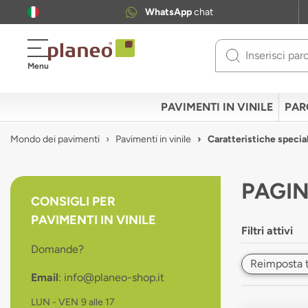
WhatsApp
chat
Use
Menu
up
and
down
PAVIMENTI IN VINILE
PAR
arrows
to
Mondo dei pavimenti
Pavimenti in vinile
Caratteristiche special
select
available
result.
PAGIN
Press
CONSIGLI PER
enter
PAVIMENTI IN VINILE
to
Filtri attivi
go
Domande?
to
Reimposta tut
selected
Email
: info@planeo-shop.it
search
result.
LUN - VEN
9 alle 17
Touch