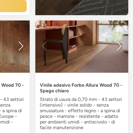
a Wood 70 -
Vinile adesivo Forbo Allura Wood 70 -
Spago chiaro
- 43 settori
Strato di usura da 0,70 mm - 43 settori
 senza
(intensivo) - vinile solido - senza
 a spina di
smussatura - effetto legno - a spina di
Europe -
pesce - marrone - resistente - adatto
umidi -
per ambienti umidi - antiscivolo - di
facile manutenzione