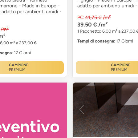
- marrone - Made in Europe -
adatto per ambienti umidi -
- adatto per ambienti umidi -
PC
41,75 €
/m²
39,50 €
/m²
/m²
1 Pacchetto: 6,00 m² a 237,00 
m²
Tempi di consegna
: 17 Giorni
 6,00 m² a 237,00 €
nsegna
: 17 Giorni
CAMPIONE
CAMPIONE
PREMIUM
PREMIUM
eventivo