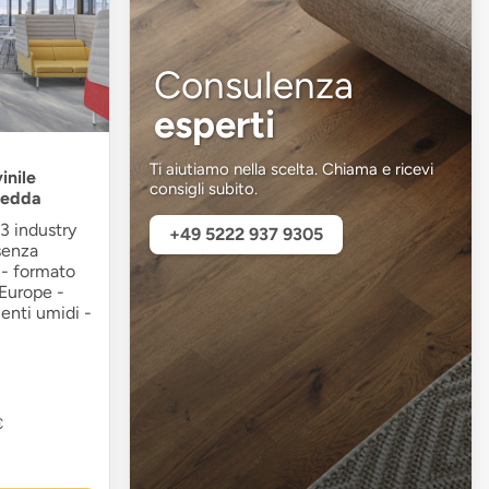
Consulenza
esperti
Ti aiutiamo nella scelta. Chiama e ricevi
inile
consigli subito.
fredda
3 industry
+49 5222 937 9305
 senza
 - formato
 Europe -
enti umidi -
€