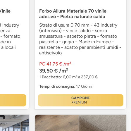
inile
Forbo Allura Materiale 70 vinile
adesivo - Pietra naturale calda
 industry
Strato di usura 0,70 mm - 43 industry
 senza
(intensivo) - vinile solido - senza
 - formato
smussatura - aspetto pietra - formato
ade in
piastrella - grigio - Made in Europe -
a locali
resistente - adatto per ambienti umidi -
antiscivolo
PC
41,75 €
/m²
39,50 €
/m²
1 Pacchetto: 6,00 m² a 237,00 €
Tempi di consegna
: 17 Giorni
CAMPIONE
PREMIUM