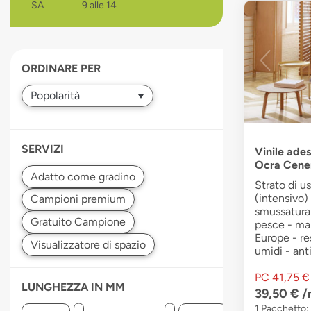
SA
9 alle 14
devices
users
can
use
ORDINARE PER
touch
and
swipe
gestures.
SERVIZI
Vinile ade
Ocra Cene
Strato di u
(intensivo)
smussatura 
pesce - ma
Europe - re
umidi - ant
PC
41,75 €
LUNGHEZZA IN MM
39,50 €
/
1 Pacchetto: