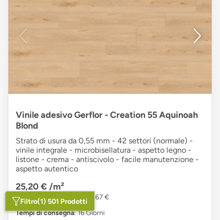
Vinile adesivo Gerflor - Creation 55 Aquinoah
Blond
Strato di usura da 0,55 mm - 42 settori (normale) -
vinile integrale - microbisellatura - aspetto legno -
listone - crema - antiscivolo - facile manutenzione -
aspetto autentico
25,20 €
/m²
1 Pacchetto: 3,36 m² a 84,67 €
Filtro
(1) 501 Prodotti
Tempi di consegna
: 16 Giorni