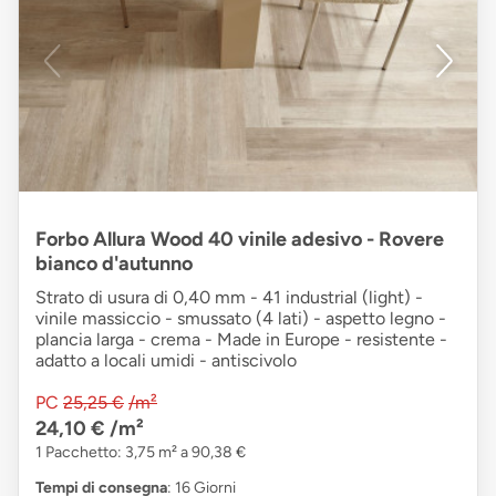
Forbo Allura Wood 40 vinile adesivo - Rovere
bianco d'autunno
Strato di usura di 0,40 mm - 41 industrial (light) -
vinile massiccio - smussato (4 lati) - aspetto legno -
plancia larga - crema - Made in Europe - resistente -
adatto a locali umidi - antiscivolo
PC
25,25 €
/m²
24,10 €
/m²
1 Pacchetto: 3,75 m² a 90,38 €
Tempi di consegna
: 16 Giorni