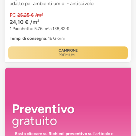
adatto per ambienti umidi - antiscivolo
PC
25,25 €
/m²
24,10 €
/m²
1 Pacchetto: 5,76 m² a 138,82 €
Tempi di consegna
: 16 Giorni
CAMPIONE
PREMIUM
Preventivo
gratuito
Basta cliccare su
Richiedi preventivo
sull’articolo e