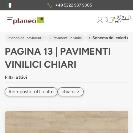
Pacchetto di campioni
gratuiti
0
0 / 5
Schema dei colori ch
Mondo dei pavimenti
Pavimenti in vinile
PAGINA 13 | PAVIMENTI
VINILICI CHIARI
Filtri attivi
Reimposta tutti i filtri
chiaro
×