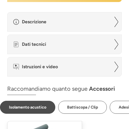
Descrizione
Dati tecnici
Istruzioni e video
Raccomandiamo quanto segue
Accessori
Isolamento acustico
Battiscopa / Clip
Adesi