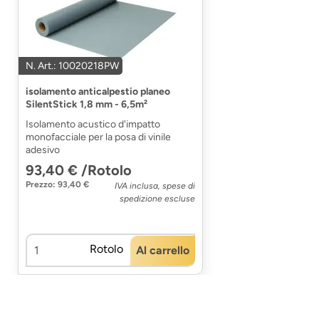
N. Art.: 10020218PW
isolamento anticalpestio planeo
SilentStick 1,8 mm - 6,5m²
Isolamento acustico d'impatto
monofacciale per la posa di vinile
adesivo
93,40 € /Rotolo
Prezzo: 93,40 €
IVA inclusa, spese di
spedizione escluse
Rotolo
Al carrello