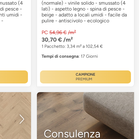
smussato (4
(normale) - vinile solido - smussato (4
 di pesce -
lati) - aspetto legno - spina di pesce -
ti umidi -
beige - adatto a locali umidi - facile da
 -
pulire - antiscivolo - ecologico
PC
54,96 €
/m²
30,70 €
/m²
1 Pacchetto: 3,34 m² a 102,54 €
Tempi di consegna
: 17 Giorni
CAMPIONE
PREMIUM
Consulenza