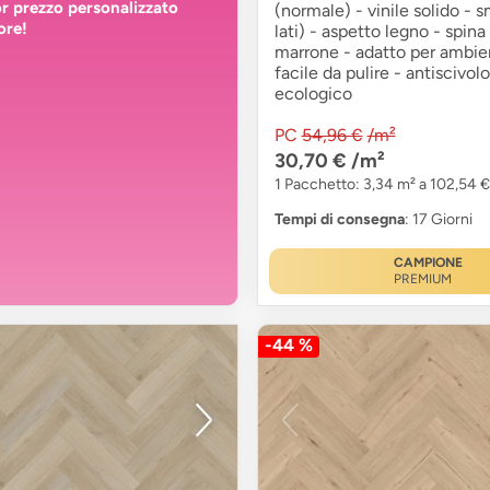
or prezzo personalizzato
(normale) - vinile solido - 
ore!
lati) - aspetto legno - spina
marrone - adatto per ambien
facile da pulire - antiscivolo
ecologico
PC
54,96 €
/m²
30,70 €
/m²
1 Pacchetto: 3,34 m² a 102,54 €
Tempi di consegna
: 17 Giorni
CAMPIONE
PREMIUM
-44 %