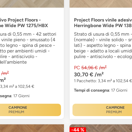
ivo Project Floors -
Project Floors vinile adesiv
ne Wide PW 1275/HBX
Herringbone Wide PW 13
sura di 0,55 mm - 42 settori
Strato di usura di 0,55 mm 
 vinile pieno - smussato (4
(normale) - vinile solido - 
tto legno - spina di pesce -
lati) - aspetto legno - spina
atto per ambienti umidi -
beige - adatto a locali umidi
lire - antiscivolo -
pulire - antiscivolo - ecolo
dell'ambiente
PC
54,96 €
/m²
/m²
30,70 €
/m²
m²
1 Pacchetto: 3,34 m² a 102,54 €
 3,34 m² a 102,54 €
Tempi di consegna
: 17 Giorni
nsegna
: 17 Giorni
CAMPIONE
CAMPIONE
PREMIUM
PREMIUM
-44 %