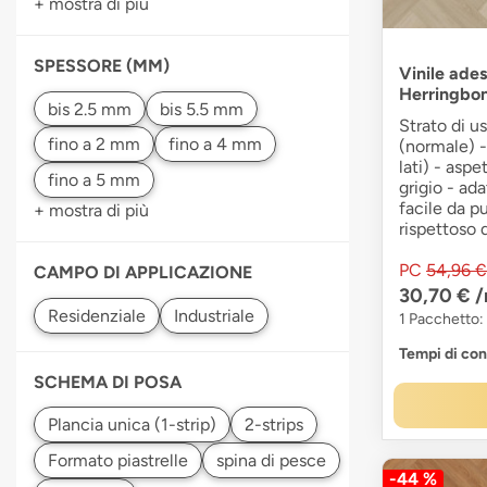
+ mostra di più
SPESSORE (MM)
Vinile ades
Herringbo
Strato di u
(normale) -
lati) - aspe
grigio - ad
facile da pu
+ mostra di più
rispettoso 
PC
54,96 €
CAMPO DI APPLICAZIONE
30,70 €
/
1 Pacchetto:
Tempi di co
SCHEMA DI POSA
-44 %