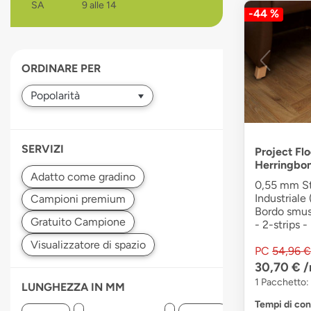
SA
9 alle 14
-44 %
devices
users
can
use
ORDINARE PER
touch
and
swipe
gestures.
SERVIZI
Project Flo
Herringbo
0,55 mm Str
Industriale 
Bordo smuss
- 2-strips 
PC
54,96 €
30,70 €
/
1 Pacchetto:
LUNGHEZZA IN MM
Tempi di co