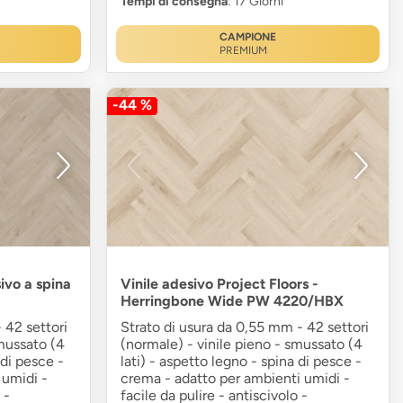
Tempi di consegna
: 17 Giorni
CAMPIONE
PREMIUM
-44 %
sivo a spina
Vinile adesivo Project Floors -
Herringbone Wide PW 4220/HBX
 42 settori
Strato di usura da 0,55 mm - 42 settori
smussato (4
(normale) - vinile pieno - smussato (4
 di pesce -
lati) - aspetto legno - spina di pesce -
 umidi -
crema - adatto per ambienti umidi -
 -
facile da pulire - antiscivolo -