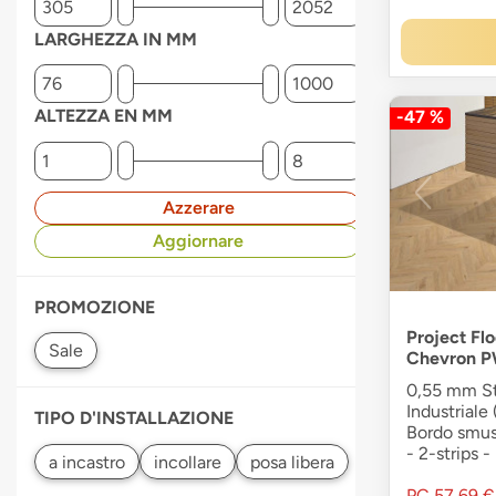
LARGHEZZA IN MM
ALTEZZA EN MM
-47 %
Azzerare
Aggiornare
PROMOZIONE
Project Flo
Chevron P
0,55 mm Str
Industriale 
TIPO D'INSTALLAZIONE
Bordo smuss
- 2-strips 
PC
57,69 €