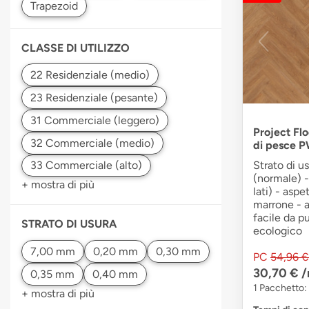
CLASSE DI UTILIZZO
Project Flo
di pesce 
Strato di u
(normale) -
+ mostra di più
lati) - aspe
marrone - a
facile da pu
STRATO DI USURA
ecologico
PC
54,96 €
30,70 €
/
1 Pacchetto:
+ mostra di più