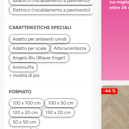
tuo
migli
entro 24 
CARATTERISTICHE SPECIALI
+ mostra di più
-44 %
FORMATO