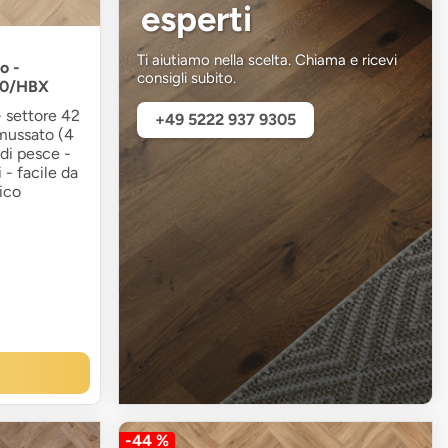
esperti
Ti aiutiamo nella scelta. Chiama e ricevi
o -
consigli subito.
80/HBX
- settore 42
+49 5222 937 9305
smussato (4
 di pesce -
 - facile da
gico
-44 %