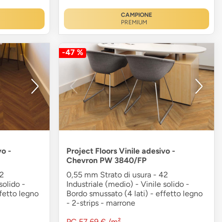
CAMPIONE
PREMIUM
-47 %
vo -
Project Floors Vinile adesivo -
Chevron PW 3840/FP
42
0,55 mm Strato di usura - 42
solido -
Industriale (medio) - Vinile solido -
fetto legno
Bordo smussato (4 lati) - effetto legno
- 2-strips - marrone
PC
57,69 €
/m²