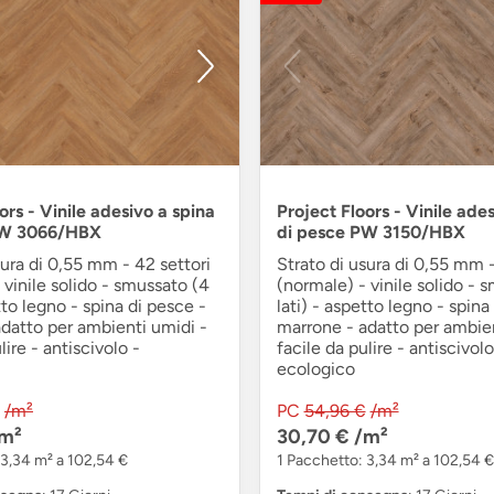
ors - Vinile adesivo a spina
Project Floors - Vinile ade
PW 3066/HBX
di pesce PW 3150/HBX
sura di 0,55 mm - 42 settori
Strato di usura di 0,55 mm -
 vinile solido - smussato (4
(normale) - vinile solido - 
tto legno - spina di pesce -
lati) - aspetto legno - spina
datto per ambienti umidi -
marrone - adatto per ambien
lire - antiscivolo -
facile da pulire - antiscivolo
ecologico
/m²
PC
54,96 €
/m²
m²
30,70 €
/m²
 3,34 m² a 102,54 €
1 Pacchetto: 3,34 m² a 102,54 €