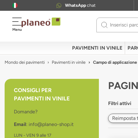
WhatsApp
chat
Use
Menu
up
and
down
PAVIMENTI IN VINILE
PAR
arrows
to
Mondo dei pavimenti
Pavimenti in vinile
Campo di applicazion
select
available
result.
PAGIN
Press
CONSIGLI PER
enter
PAVIMENTI IN VINILE
to
Filtri attivi
go
Domande?
to
Reimposta tut
selected
Email
: info@planeo-shop.it
search
result.
LUN - VEN
9 alle 17
Touch