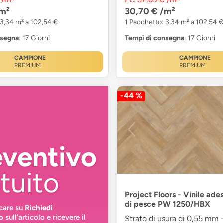
m²
30,70 €
/m²
 3,34 m² a 102,54 €
1 Pacchetto: 3,34 m² a 102,54 €
nsegna
: 17 Giorni
Tempi di consegna
: 17 Giorni
CAMPIONE
CAMPIONE
PREMIUM
PREMIUM
-44 %
eventivo
tuito
Project Floors - Vinile ade
di pesce PW 1250/HBX
ccare su
Richiedi
o
sull’articolo e ricevere il
Strato di usura di 0,55 mm -