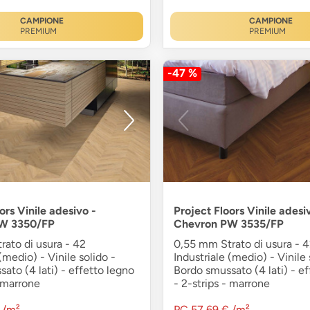
CAMPIONE
CAMPIONE
PREMIUM
PREMIUM
-47 %
ors Vinile adesivo -
Project Floors Vinile adesi
W 3350/FP
Chevron PW 3535/FP
ato di usura - 42
0,55 mm Strato di usura - 
(medio) - Vinile solido -
Industriale (medio) - Vinile 
ato (4 lati) - effetto legno
Bordo smussato (4 lati) - ef
- marrone
- 2-strips - marrone
/m²
PC
57,69 €
/m²