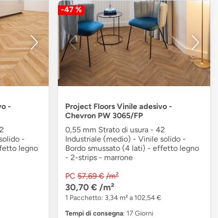
-47 %
vo -
Project Floors Vinile adesivo -
Chevron PW 3065/FP
42
0,55 mm Strato di usura - 42
solido -
Industriale (medio) - Vinile solido -
fetto legno
Bordo smussato (4 lati) - effetto legno
- 2-strips - marrone
PC
57,69 €
/m²
30,70 €
/m²
1 Pacchetto: 3,34 m² a 102,54 €
Tempi di consegna
: 17 Giorni