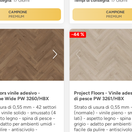
nsegna
: 17 Giorni
Tempi di consegna
: 17 Giorni
CAMPIONE
CAMPIONE
PREMIUM
PREMIUM
-44 %
ors vinile adesivo -
Project Floors - Vinile ade
ne Wide PW 3260/HBX
di pesce PW 3261/HBX
sura di 0,55 mm - 42 settori
Strato di usura di 0,55 mm -
 vinile solido - smussato (4
(normale) - vinile pieno - 
tto legno - spina di pesce -
lati) - aspetto legno - spina
datto per ambienti umidi -
grigio - adatto per ambienti
lire - antiscivolo -
facile da pulire - antiscivolo