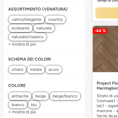
Tempi di co
ASSORTIMENTO (VENATURA)
-44 %
+ mostra di più
SCHEMA DEI COLORI
Project Flo
COLORE
Herringbo
Strato di u
(normale) -
lati) - aspe
marrone - a
+ mostra di più
facile da pu