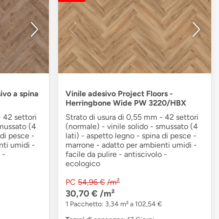
sivo a spina
Vinile adesivo Project Floors -
Herringbone Wide PW 3220/HBX
 42 settori
Strato di usura di 0,55 mm - 42 settori
smussato (4
(normale) - vinile solido - smussato (4
 di pesce -
lati) - aspetto legno - spina di pesce -
ti umidi -
marrone - adatto per ambienti umidi -
 -
facile da pulire - antiscivolo -
ecologico
PC
54,96 €
/m²
30,70 €
/m²
1 Pacchetto: 3,34 m² a 102,54 €