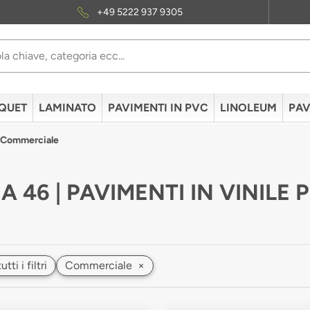
+49 5222 937 9305
QUET
LAMINATO
PAVIMENTI IN PVC
LINOLEUM
PAV
e Commerciale
A 46 | PAVIMENTI IN VINIL
ti i filtri
Commerciale
×