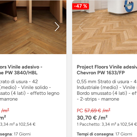
-47 %
ors Vinile adesivo -
Project Floors Vinile adesi
ne PW 3840/HBL
Chevron PW 1633/FP
ato di usura - 42
0,55 mm Strato di usura - 
(medio) - Vinile solido -
Industriale (medio) - Vinile 
ato (4 lati) - effetto legno
Bordo smussato (4 lati) - ef
- marrone
- 2-strips - marrone
/m²
PC
57,69 €
/m²
m²
30,70 €
/m²
 3,34 m² a 102,54 €
1 Pacchetto: 3,34 m² a 102,54 €
nsegna
: 17 Giorni
Tempi di consegna
: 17 Giorni