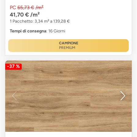
PC
65,73 €
/m²
41,70 €
/m²
1 Pacchetto: 3,34 m² a 139,28 €
Tempi di consegna
: 16 Giorni
CAMPIONE
PREMIUM
-37 %