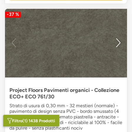
-37 %
Project Floors Pavimenti organici - Collezione
ECO+ ECO 761/30
Strato di usura di 0,30 mm - 32 mestieri (normale) -
pavimento di design senza PVC - bordo smussato (4
lati) - aspetto pietra - formato piastrella - antracite -
Filtro
(1) 1438 Prodotti
adatto per ambienti umidi - riciclabile al 100% - facile
da pulire - senza plastificanti nociv