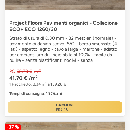
Project Floors Pavimenti organici - Collezione
ECO+ ECO 1260/30
Strato di usura di 0,30 mm - 32 mestieri (normale) -
pavimento di design senza PVC - bordo smussato (4
lati) - aspetto legno - tavola larga - marrone - adatto
per ambienti umidi - riciclabile al 100% - facile da
pulire - senza plastificanti nocivi - senza
PC
65,73 €
/m²
41,70 €
/m²
1 Pacchetto: 3,34 m² a 139,28 €
Tempi di consegna
: 16 Giorni
CAMPIONE
PREMIUM
-37 %