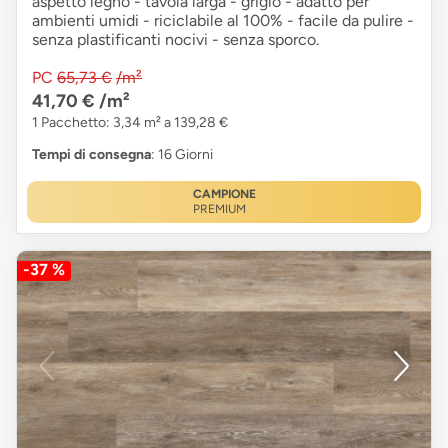
aspetto legno - tavola larga - grigio - adatto per
ambienti umidi - riciclabile al 100% - facile da pulire -
senza plastificanti nocivi - senza sporco.
PC
65,73 €
/m²
41,70 €
/m²
1 Pacchetto: 3,34 m² a 139,28 €
Tempi di consegna
: 16 Giorni
CAMPIONE
PREMIUM
-37 %