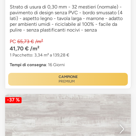
Strato di usura di 0,30 mm - 32 mestieri (normale) -
pavimento di design senza PVC - bordo smussato (4
lati) - aspetto legno - tavola larga - marrone - adatto
per ambienti umidi - riciclabile al 100% - facile da
pulire - senza plastificanti nocivi - senza
PC
65,73 €
/m²
41,70 €
/m²
1 Pacchetto: 3,34 m² a 139,28 €
Tempi di consegna
: 16 Giorni
CAMPIONE
PREMIUM
-37 %