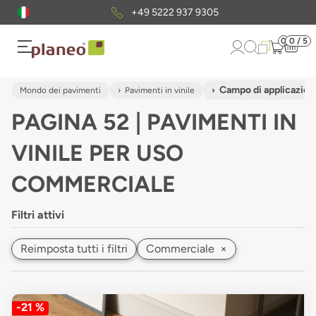
Pacchetto di campioni
gratuiti
0
0 / 5
Campo di applicazio
Mondo dei pavimenti
Pavimenti in vinile
PAGINA 52 | PAVIMENTI IN
VINILE PER USO
COMMERCIALE
Filtri attivi
Reimposta tutti i filtri
Commerciale
×
-21 %