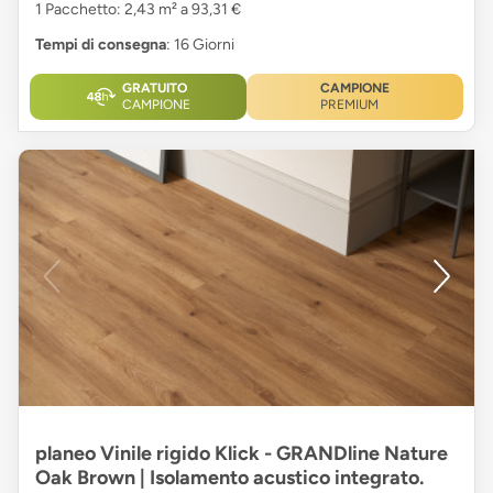
1 Pacchetto: 2,43 m² a 93,31 €
Tempi di consegna
: 16 Giorni
GRATUITO
CAMPIONE
CAMPIONE
PREMIUM
planeo Vinile rigido Klick - GRANDline Nature
Oak Brown | Isolamento acustico integrato.