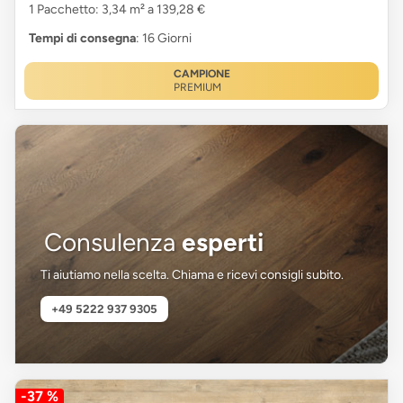
1 Pacchetto: 3,34 m² a 139,28 €
Tempi di consegna
: 16 Giorni
CAMPIONE
PREMIUM
Consulenza
esperti
Ti aiutiamo nella scelta. Chiama e ricevi consigli subito.
+49 5222 937 9305
-37 %