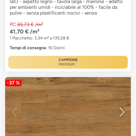
lati) - aspetto legno - tavola larga - marrone - adatto
per ambienti umidi - riciclabile al 100% - facile da
pulire - senza plastificanti nocivi - senza
PC
65,73 €
/m²
41,70 €
/m²
1 Pacchetto: 3,34 m² a 139,28 €
Tempi di consegna
: 16 Giorni
CAMPIONE
PREMIUM
-37 %