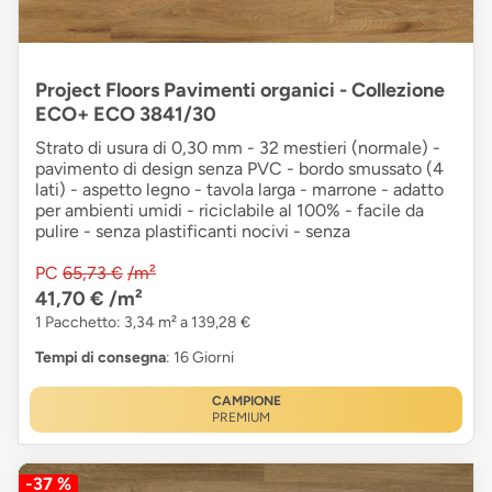
Project Floors Pavimenti organici - Collezione
ECO+ ECO 3841/30
Strato di usura di 0,30 mm - 32 mestieri (normale) -
pavimento di design senza PVC - bordo smussato (4
lati) - aspetto legno - tavola larga - marrone - adatto
per ambienti umidi - riciclabile al 100% - facile da
pulire - senza plastificanti nocivi - senza
PC
65,73 €
/m²
41,70 €
/m²
1 Pacchetto: 3,34 m² a 139,28 €
Tempi di consegna
: 16 Giorni
CAMPIONE
PREMIUM
-37 %