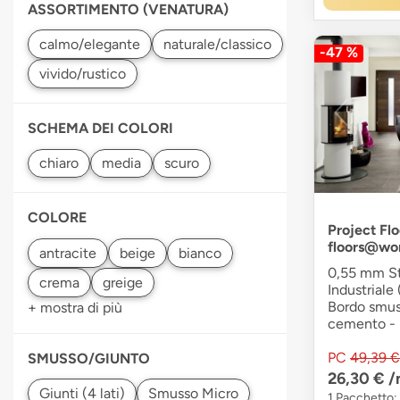
ASSORTIMENTO (VENATURA)
-47 %
SCHEMA DEI COLORI
COLORE
Project Flo
floors@wo
0,55 mm Str
Industriale 
Bordo smuss
+ mostra di più
cemento - F
PC
49,39 €
SMUSSO/GIUNTO
26,30 €
/
1 Pacchetto: