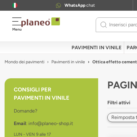
WhatsApp
chat
Use
Menu
up
and
down
PAVIMENTI IN VINILE
PAR
arrows
to
Mondo dei pavimenti
Pavimenti in vinile
Ottica effetto cemen
select
available
result.
PAGIN
Press
CONSIGLI PER
enter
PAVIMENTI IN VINILE
to
Filtri attivi
go
Domande?
to
Reimposta tut
selected
Email
: info@planeo-shop.it
search
result.
LUN - VEN
9 alle 17
Touch