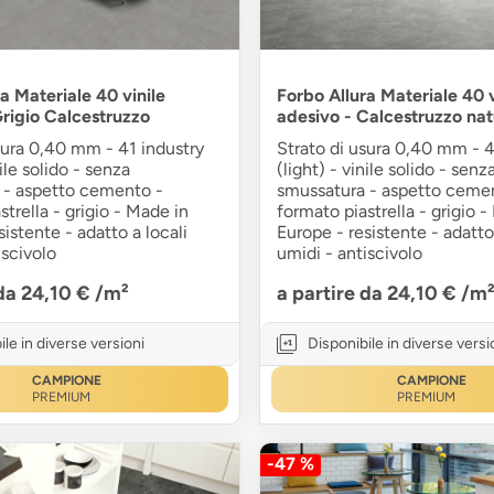
a Materiale 40 vinile
Forbo Allura Materiale 40 v
Grigio Calcestruzzo
adesivo - Calcestruzzo nat
sura 0,40 mm - 41 industry
Strato di usura 0,40 mm - 4
nile solido - senza
(light) - vinile solido - senz
 - aspetto cemento -
smussatura - aspetto ceme
strella - grigio - Made in
formato piastrella - grigio 
sistente - adatto a locali
Europe - resistente - adatto 
iscivolo
umidi - antiscivolo
 da 24,10 €
/m²
a partire da 24,10 €
/m
ile in diverse versioni
Disponibile in diverse versi
CAMPIONE
CAMPIONE
PREMIUM
PREMIUM
-47 %