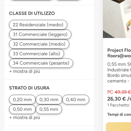
CLASSE DI UTILIZZO
Project Flo
floors@wo
0,55 mm Str
Industriale 
+ mostra di più
Bordo smuss
cemento - F
STRATO DI USURA
PC
49,39 €
26,30 €
/
1 Pacchetto:
Tempi di co
+ mostra di più