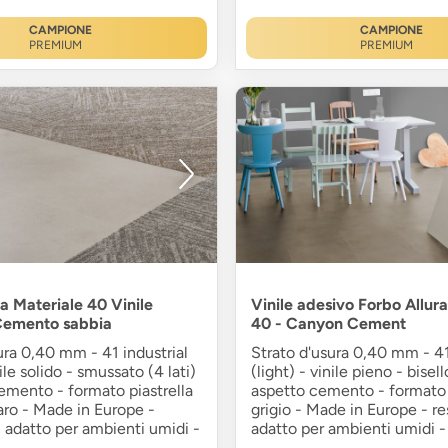
CAMPIONE
CAMPIONE
PREMIUM
PREMIUM
a Materiale 40 Vinile
Vinile adesivo Forbo Allur
Cemento sabbia
40 - Canyon Cement
ura 0,40 mm - 41 industrial
Strato d'usura 0,40 mm - 41
nile solido - smussato (4 lati)
(light) - vinile pieno - bisello
emento - formato piastrella
aspetto cemento - formato p
iaro - Made in Europe -
grigio - Made in Europe - re
- adatto per ambienti umidi -
adatto per ambienti umidi -