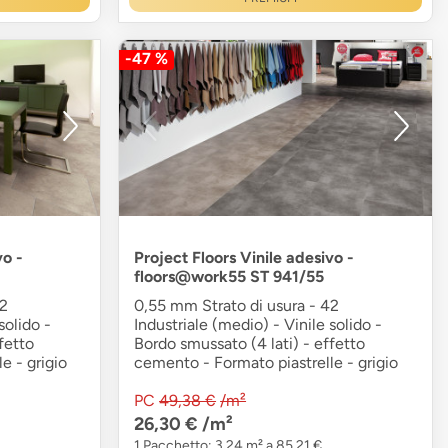
-47 %
vo -
Project Floors Vinile adesivo -
floors@work55 ST 941/55
42
0,55 mm Strato di usura - 42
solido -
Industriale (medio) - Vinile solido -
fetto
Bordo smussato (4 lati) - effetto
e - grigio
cemento - Formato piastrelle - grigio
PC
49,38 €
/m²
26,30 €
/m²
1 Pacchetto: 3,24 m² a 85,21 €