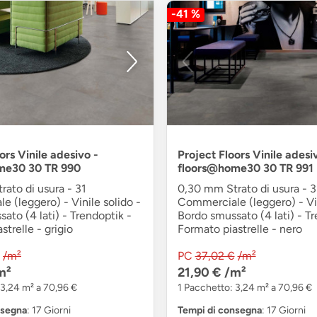
-41 %
ors Vinile adesivo -
Project Floors Vinile adesi
me30 30 TR 990
floors@home30 30 TR 991
ato di usura - 31
0,30 mm Strato di usura - 3
 (leggero) - Vinile solido -
Commerciale (leggero) - Vin
ato (4 lati) - Trendoptik -
Bordo smussato (4 lati) - Tr
strelle - grigio
Formato piastrelle - nero
/m²
PC
37,02 €
/m²
m²
21,90 €
/m²
 3,24 m² a 70,96 €
1 Pacchetto: 3,24 m² a 70,96 €
nsegna
: 17 Giorni
Tempi di consegna
: 17 Giorni