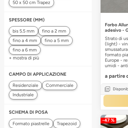
SPESSORE (MM)
Forbo Allur
adesivo - 
Strato di u
(light) - vi
smussatura
formato pia
+ mostra di più
Europe - re
umidi - ant
CAMPO DI APPLICAZIONE
a partire
Disponib
SCHEMA DI POSA
-47 %