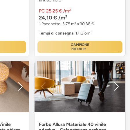
PC
25,25 €
/m²
24,10 €
/m²
1 Pacchetto: 3,75 m² a 90,38 €
Tempi di consegna
: 17 Giorni
CAMPIONE
PREMIUM
inile
Forbo Allura Materiale 40 vinile
ta chiara
adesivo - Calcestruzzo carbone