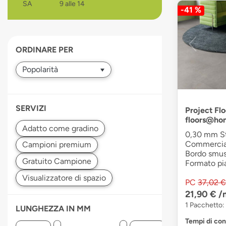
SA
9 alle 14
-41 %
devices
users
can
use
ORDINARE PER
touch
and
swipe
gestures.
SERVIZI
Project Flo
floors@ho
0,30 mm Str
Commerciale
Bordo smuss
Formato pia
PC
37,02 €
21,90 €
/
1 Pacchetto:
LUNGHEZZA IN MM
Tempi di co