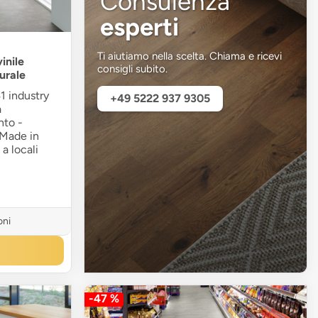
Consulenza
esperti
Ti aiutiamo nella scelta. Chiama e ricevi
inile
consigli subito.
urale
1 industry
+49 5222 937 9305
a
nto -
- Made in
a locali
²
oni
-47 %