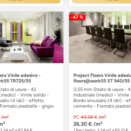
-47 %
ors Vinile adesivo -
Project Floors Vinile adesi
rk55 TR725/55
floors@work55 ST 940/55
ato di usura - 42
0,55 mm Strato di usura - 
(medio) - Vinile solido -
Industriale (medio) - Vinile 
ato (4 lati) - effetto
Bordo smussato (4 lati) - ef
ormato piastrelle - grigio
cemento - Formato piastrell
/m²
PC
49,38 €
/m²
m²
26,30 €
/m²
 3,34 m² a 87,84 €
1 Pacchetto: 3,24 m² a 85,21 €