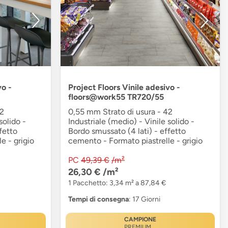
vo -
Project Floors Vinile adesivo -
floors@work55 TR720/55
42
0,55 mm Strato di usura - 42
solido -
Industriale (medio) - Vinile solido -
fetto
Bordo smussato (4 lati) - effetto
e - grigio
cemento - Formato piastrelle - grigio
PC
49,39 €
/m²
26,30 €
/m²
1 Pacchetto: 3,34 m² a 87,84 €
Tempi di consegna
: 17 Giorni
CAMPIONE
PREMIUM