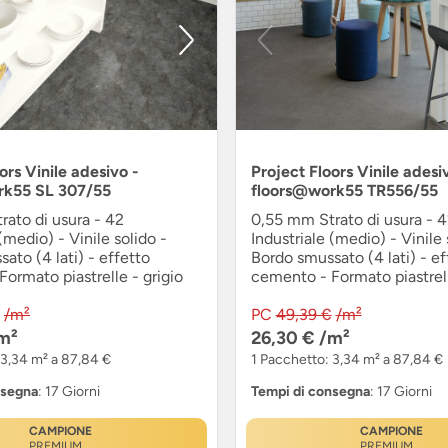
ors Vinile adesivo -
Project Floors Vinile adesi
rk55 SL 307/55
floors@work55 TR556/55
ato di usura - 42
0,55 mm Strato di usura - 
(medio) - Vinile solido -
Industriale (medio) - Vinile 
ato (4 lati) - effetto
Bordo smussato (4 lati) - ef
ormato piastrelle - grigio
cemento - Formato piastrell
/m²
PC
49,39 €
/m²
m²
26,30 €
/m²
 3,34 m² a 87,84 €
1 Pacchetto: 3,34 m² a 87,84 €
nsegna
: 17 Giorni
Tempi di consegna
: 17 Giorni
CAMPIONE
CAMPIONE
PREMIUM
PREMIUM