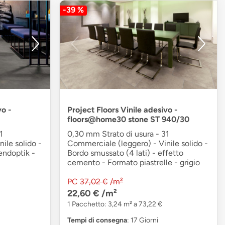
-39 %
vo -
Project Floors Vinile adesivo -
floors@home30 stone ST 940/30
1
0,30 mm Strato di usura - 31
ile solido -
Commerciale (leggero) - Vinile solido -
endoptik -
Bordo smussato (4 lati) - effetto
cemento - Formato piastrelle - grigio
PC
37,02 €
/m²
22,60 €
/m²
1 Pacchetto: 3,24 m² a 73,22 €
Tempi di consegna
: 17 Giorni