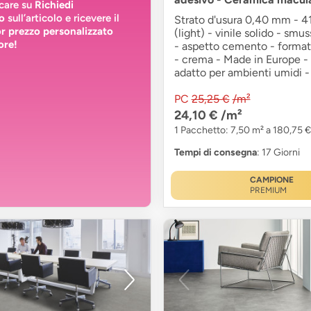
ccare su
Richiedi
o
sull’articolo e ricevere il
Strato d'usura 0,40 mm - 41
or prezzo personalizzato
(light) - vinile solido - smus
ore!
- aspetto cemento - formato
- crema - Made in Europe - 
adatto per ambienti umidi -
PC
25,25 €
/m²
24,10 €
/m²
1 Pacchetto: 7,50 m² a 180,75 €
Tempi di consegna
: 17 Giorni
CAMPIONE
PREMIUM