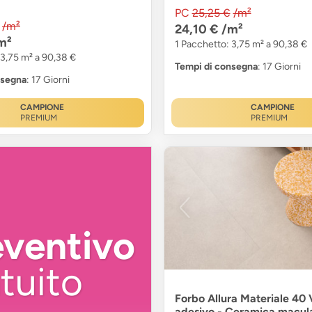
PC
25,25 €
/m²
/m²
24,10 €
/m²
m²
1 Pacchetto: 3,75 m² a 90,38 €
 3,75 m² a 90,38 €
Tempi di consegna
: 17 Giorni
nsegna
: 17 Giorni
CAMPIONE
CAMPIONE
PREMIUM
PREMIUM
eventivo
tuito
Forbo Allura Materiale 40 V
adesivo - Ceramica macula