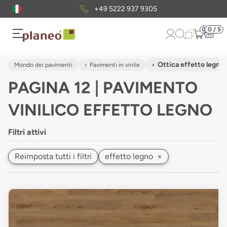
Pacchetto di campioni
gratuiti
0
0 / 5
Ottica effetto legno
Mondo dei pavimenti
Pavimenti in vinile
PAGINA 12 | PAVIMENTO
VINILICO EFFETTO LEGNO
Filtri attivi
Reimposta tutti i filtri
effetto legno
×