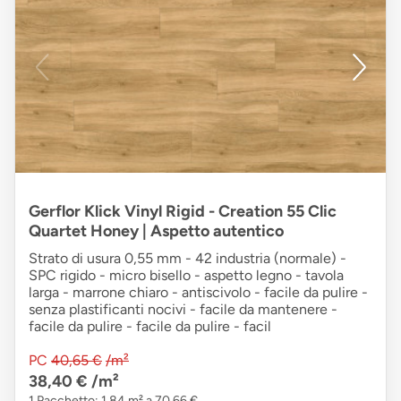
Gerflor Klick Vinyl Rigid - Creation 55 Clic
Quartet Honey | Aspetto autentico
Strato di usura 0,55 mm - 42 industria (normale) -
SPC rigido - micro bisello - aspetto legno - tavola
larga - marrone chiaro - antiscivolo - facile da pulire -
senza plastificanti nocivi - facile da mantenere -
facile da pulire - facile da pulire - facil
PC
40,65 €
/m²
38,40 €
/m²
1 Pacchetto: 1,84 m² a 70,66 €