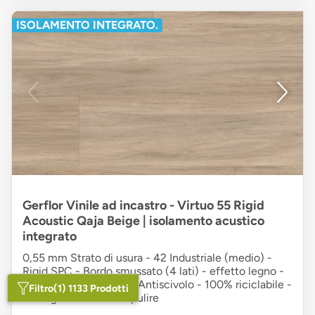
ISOLAMENTO INTEGRATO.
Gerflor Vinile ad incastro - Virtuo 55 Rigid
Acoustic Qaja Beige | isolamento acustico
integrato
0,55 mm Strato di usura - 42 Industriale (medio) -
Rigid SPC - Bordo smussato (4 lati) - effetto legno -
Plancia unica - beige - Antiscivolo - 100% riciclabile -
Filtro
(1) 1133 Prodotti
Ecologico - Facile da pulire