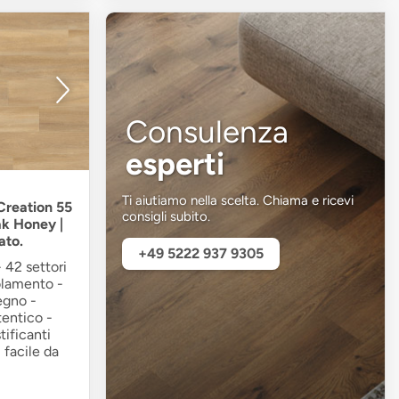
Consulenza
esperti
Ti aiutiamo nella scelta. Chiama e ricevi
 Creation 55
consigli subito.
ak Honey |
ato.
+49 5222 937 9305
 42 settori
olamento -
egno -
tentico -
tificanti
- facile da