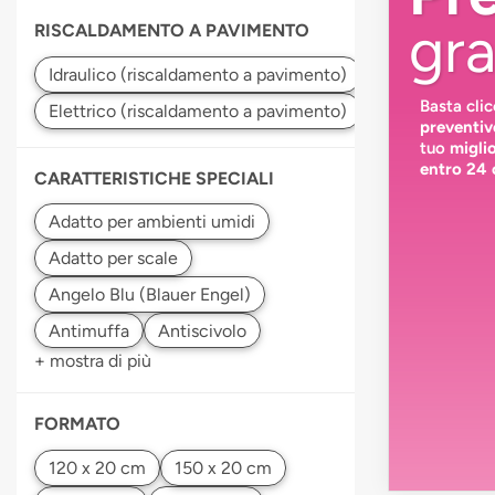
gra
RISCALDAMENTO A PAVIMENTO
Basta cli
preventiv
tuo
migli
entro 24 
CARATTERISTICHE SPECIALI
+ mostra di più
FORMATO