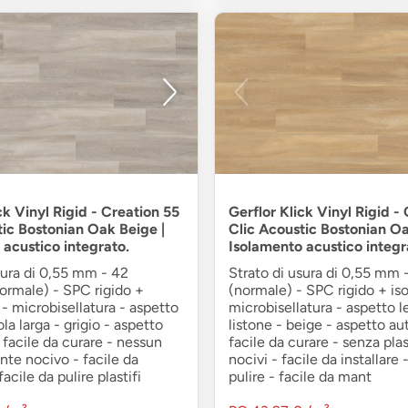
ck Vinyl Rigid - Creation 55
Gerflor Klick Vinyl Rigid -
tic Bostonian Oak Beige |
Clic Acoustic Bostonian O
 acustico integrato.
Isolamento acustico integr
sura di 0,55 mm - 42
Strato di usura di 0,55 mm -
normale) - SPC rigido +
(normale) - SPC rigido + is
- microbisellatura - aspetto
microbisellatura - aspetto l
la larga - grigio - aspetto
listone - beige - aspetto au
 facile da curare - nessun
facile da curare - senza plas
te nocivo - facile da
nocivi - facile da installare 
facile da pulire plastifi
pulire - facile da mant