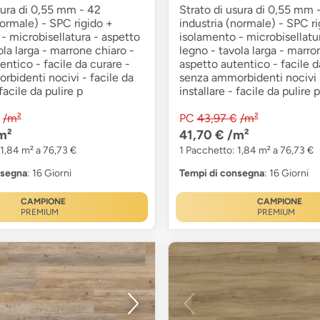
sura di 0,55 mm - 42
Strato di usura di 0,55 mm 
normale) - SPC rigido +
industria (normale) - SPC ri
- microbisellatura - aspetto
isolamento - microbisellatu
ola larga - marrone chiaro -
legno - tavola larga - marro
entico - facile da curare -
aspetto autentico - facile d
bidenti nocivi - facile da
senza ammorbidenti nocivi -
 facile da pulire p
installare - facile da pulire p
/m²
PC
43,97 €
/m²
m²
41,70 €
/m²
 1,84 m² a 76,73 €
1 Pacchetto: 1,84 m² a 76,73 €
nsegna
: 16 Giorni
Tempi di consegna
: 16 Giorni
CAMPIONE
CAMPIONE
PREMIUM
PREMIUM