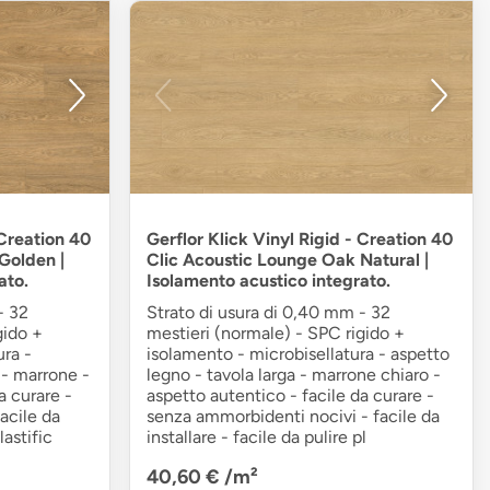
 Creation 40
Gerflor Klick Vinyl Rigid - Creation 40
Golden |
Clic Acoustic Lounge Oak Natural |
ato.
Isolamento acustico integrato.
- 32
Strato di usura di 0,40 mm - 32
gido +
mestieri (normale) - SPC rigido +
ra -
isolamento - microbisellatura - aspetto
 - marrone -
legno - tavola larga - marrone chiaro -
a curare -
aspetto autentico - facile da curare -
facile da
senza ammorbidenti nocivi - facile da
lastific
installare - facile da pulire pl
40,60 €
/m²