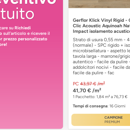
tuito
Gerflor Klick Vinyl Rigid -
Clic Acoustic Aquinoah Nat
ccare su
Richiedi
Impact isolamento acustico
o
sull’articolo e ricevere il
or prezzo personalizzato
Strato di usura 0,55 mm - 4
ore!
(normale) - SPC rigido + is
microbisellatura - aspetto l
tavola larga - marrone/grigi
autentico - facile da pulire 
addolcitori nocivi - facile da
facile da pulire - fac
PC
43,97 €
/m²
41,70 €
/m²
1 Pacchetto: 1,84 m² a 76,73 €
Tempi di consegna
: 16 Giorni
CAMPIONE
PREMIUM