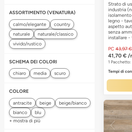
Strato di u
industria (
ASSORTIMENTO (VENATURA)
isolamento 
legno - tav
aspetto aut
senza ammor
installare -
PC
43,97 €
41,70 €
/
SCHEMA DEI COLORI
1 Pacchetto:
Tempi di co
COLORE
+ mostra di più