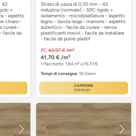
- 42
Strato di usura di 0,55 mm - 42
gido +
industria (normale) - SPC rigido +
ra - aspetto
isolamento - microbisellatura - aspetto
ne chiaro -
legno - tavola larga - marrone - aspetto
a curare -
autentico - facile da curare - senza
 facile da
plastificanti nocivi - facile da installare
- facile da pulire plastif
PC
43,97 €
/m²
41,70 €
/m²
1 Pacchetto: 1,84 m² a 76,73 €
Tempi di consegna
: 16 Giorni
CAMPIONE
PREMIUM