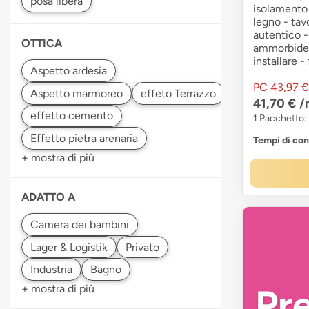
isolamento 
legno - tav
autentico -
OTTICA
ammorbident
installare -
PC
43,97 €
41,70 €
/
1 Pacchetto:
Tempi di co
+ mostra di più
ADATTO A
Pr
+ mostra di più