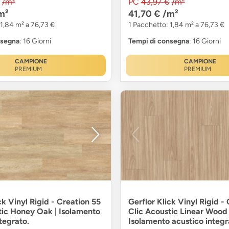
/m²
PC
43,97 €
/m²
m²
41,70 €
/m²
 1,84 m² a 76,73 €
1 Pacchetto: 1,84 m² a 76,73 €
nsegna
: 16 Giorni
Tempi di consegna
: 16 Giorni
CAMPIONE
CAMPIONE
PREMIUM
PREMIUM
ck Vinyl Rigid - Creation 55
Gerflor Klick Vinyl Rigid -
tic Honey Oak | Isolamento
Clic Acoustic Linear Wood 
tegrato.
Isolamento acustico integr