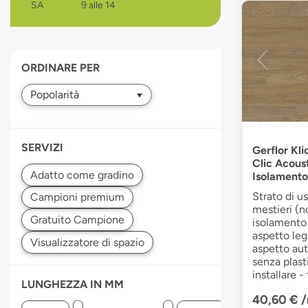
SA
9 alle 14
devices
users
can
use
ORDINARE PER
touch
and
swipe
gestures.
SERVIZI
Gerflor Kli
Clic Acous
Isolamento
Strato di u
mestieri (n
isolamento
aspetto leg
aspetto aut
senza plasti
installare -
LUNGHEZZA IN MM
40,60 €