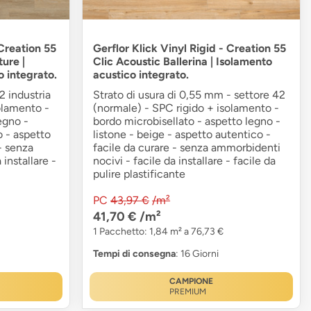
 Creation 55
Gerflor Klick Vinyl Rigid - Creation 55
ure |
Clic Acoustic Ballerina | Isolamento
 integrato.
acustico integrato.
2 industria
Strato di usura di 0,55 mm - settore 42
olamento -
(normale) - SPC rigido + isolamento -
egno -
bordo microbisellato - aspetto legno -
o - aspetto
listone - beige - aspetto autentico -
- senza
facile da curare - senza ammorbidenti
 installare -
nocivi - facile da installare - facile da
pulire plastificante
PC
43,97 €
/m²
41,70 €
/m²
1 Pacchetto: 1,84 m² a 76,73 €
Tempi di consegna
: 16 Giorni
CAMPIONE
PREMIUM