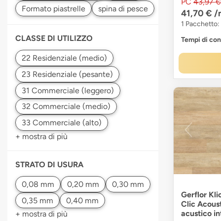
PC
43,97 €
41,70 €
/
1 Pacchetto:
CLASSE DI UTILIZZO
Tempi di co
+ mostra di più
STRATO DI USURA
Gerflor Kli
Clic Acous
acustico in
+ mostra di più