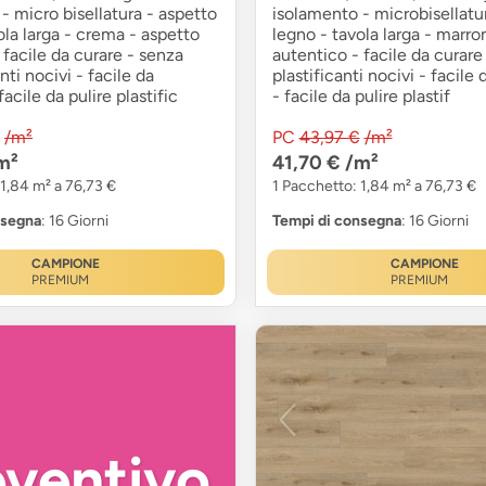
- micro bisellatura - aspetto
isolamento - microbisellatu
ola larga - crema - aspetto
legno - tavola larga - marro
 facile da curare - senza
autentico - facile da curare
i nocivi - facile da
plastificanti nocivi - facile 
 facile da pulire plastific
- facile da pulire plastif
/m²
PC
43,97 €
/m²
m²
41,70 €
/m²
 1,84 m² a 76,73 €
1 Pacchetto: 1,84 m² a 76,73 €
nsegna
: 16 Giorni
Tempi di consegna
: 16 Giorni
CAMPIONE
CAMPIONE
PREMIUM
PREMIUM
eventivo