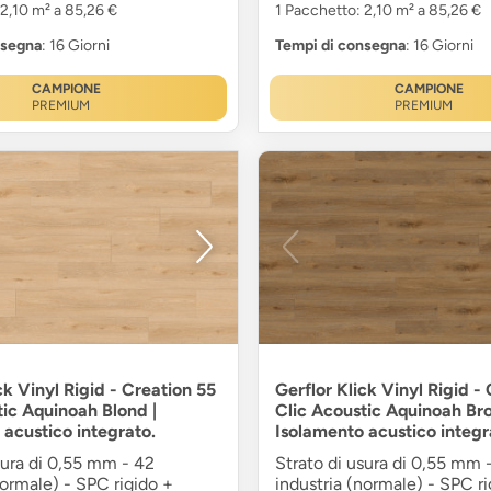
 2,10 m² a 85,26 €
1 Pacchetto: 2,10 m² a 85,26 €
nsegna
: 16 Giorni
Tempi di consegna
: 16 Giorni
CAMPIONE
CAMPIONE
PREMIUM
PREMIUM
ck Vinyl Rigid - Creation 55
Gerflor Klick Vinyl Rigid -
tic Aquinoah Blond |
Clic Acoustic Aquinoah Br
 acustico integrato.
Isolamento acustico integr
sura di 0,55 mm - 42
Strato di usura di 0,55 mm 
normale) - SPC rigido +
industria (normale) - SPC ri