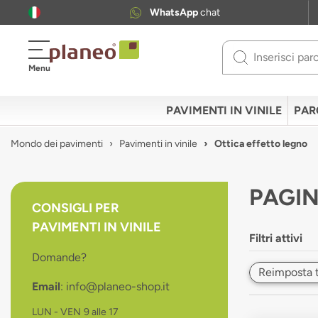
WhatsApp
chat
Use
Menu
up
and
down
PAVIMENTI IN VINILE
PAR
arrows
to
Mondo dei pavimenti
Pavimenti in vinile
Ottica effetto legno
select
available
result.
PAGIN
Press
CONSIGLI PER
enter
PAVIMENTI IN VINILE
to
Filtri attivi
go
Domande?
to
Reimposta tut
selected
Email
: info@planeo-shop.it
search
result.
LUN - VEN
9 alle 17
Touch