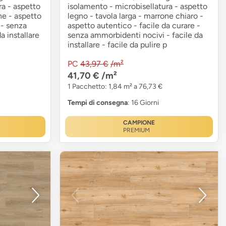
ra - aspetto
isolamento - microbisellatura - aspetto
ne - aspetto
legno - tavola larga - marrone chiaro -
 - senza
aspetto autentico - facile da curare -
da installare
senza ammorbidenti nocivi - facile da
installare - facile da pulire p
PC
43,97 €
/m²
41,70 €
/m²
1 Pacchetto: 1,84 m² a 76,73 €
Tempi di consegna
: 16 Giorni
CAMPIONE
PREMIUM