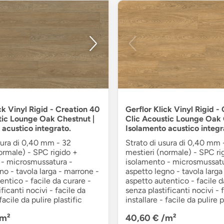
ck Vinyl Rigid - Creation 40
Gerflor Klick Vinyl Rigid -
tic Lounge Oak Chestnut |
Clic Acoustic Lounge Oak 
 acustico integrato.
Isolamento acustico integr
sura di 0,40 mm - 32
Strato di usura di 0,40 mm 
ormale) - SPC rigido +
mestieri (normale) - SPC ri
 - microsmussatura -
isolamento - microsmussatu
no - tavola larga - marrone -
aspetto legno - tavola larga
entico - facile da curare -
aspetto autentico - facile d
ficanti nocivi - facile da
senza plastificanti nocivi - 
 facile da pulire plastific
installare - facile da pulire p
/m²
40,60 €
/m²