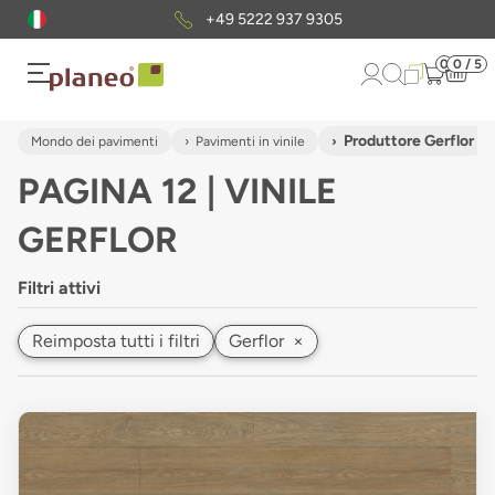
Pacchetto di campioni
gratuiti
0
0 / 5
Produttore Gerflor
Mondo dei pavimenti
Pavimenti in vinile
PAGINA 12 | VINILE
GERFLOR
Filtri attivi
Reimposta tutti i filtri
Gerflor
×