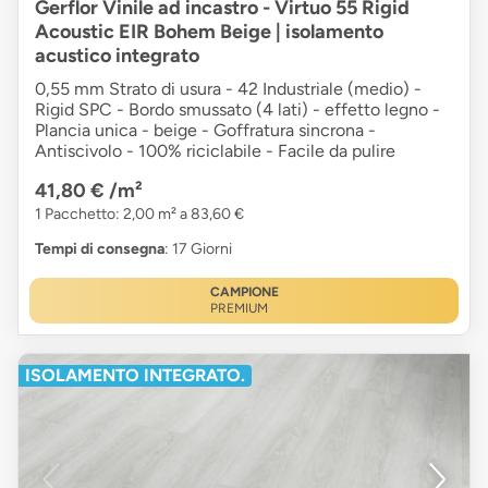
Gerflor Vinile ad incastro - Virtuo 55 Rigid
Acoustic EIR Bohem Beige | isolamento
acustico integrato
0,55 mm Strato di usura - 42 Industriale (medio) -
Rigid SPC - Bordo smussato (4 lati) - effetto legno -
Plancia unica - beige - Goffratura sincrona -
Antiscivolo - 100% riciclabile - Facile da pulire
41,80 €
/m²
1 Pacchetto: 2,00 m² a 83,60 €
Tempi di consegna
: 17 Giorni
CAMPIONE
PREMIUM
ISOLAMENTO INTEGRATO.