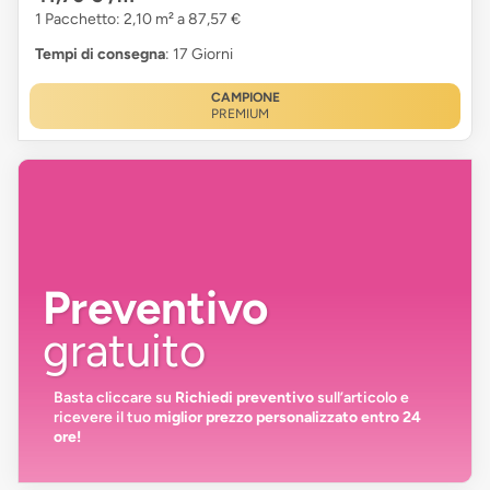
1 Pacchetto: 2,10 m² a 87,57 €
Tempi di consegna
: 17 Giorni
CAMPIONE
PREMIUM
Preventivo
gratuito
Basta cliccare su
Richiedi preventivo
sull’articolo e
ricevere il tuo
miglior prezzo personalizzato entro 24
ore!