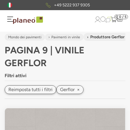
Pacchetto di campioni
gratuiti
0
0 / 5
Produttore Gerflor
Mondo dei pavimenti
Pavimenti in vinile
PAGINA 9 | VINILE
GERFLOR
Filtri attivi
Reimposta tutti i filtri
Gerflor
×