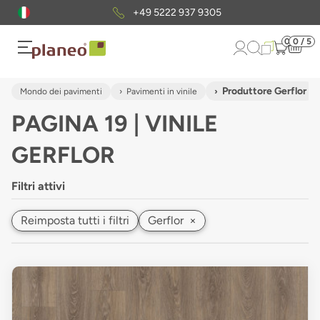
Pacchetto di campioni
gratuiti
0
0 / 5
Produttore Gerflor
Mondo dei pavimenti
Pavimenti in vinile
PAGINA 19 | VINILE
GERFLOR
Filtri attivi
Reimposta tutti i filtri
Gerflor
×