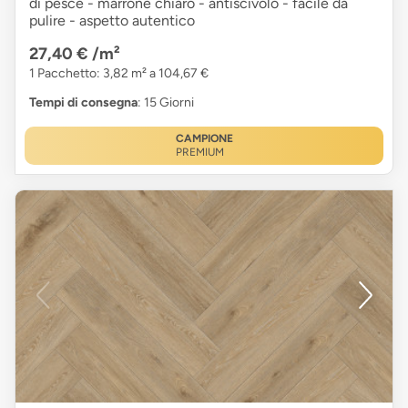
di pesce - marrone chiaro - antiscivolo - facile da
pulire - aspetto autentico
27,40 €
/m²
1 Pacchetto: 3,82 m² a 104,67 €
Tempi di consegna
: 15 Giorni
CAMPIONE
PREMIUM