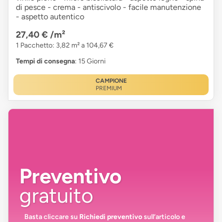
di pesce - crema - antiscivolo - facile manutenzione
- aspetto autentico
27,40 €
/m²
1 Pacchetto: 3,82 m² a 104,67 €
Tempi di consegna
: 15 Giorni
CAMPIONE
PREMIUM
Preventivo
gratuito
Basta cliccare su
Richiedi preventivo
sull’articolo e