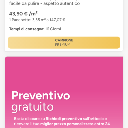
facile da pulire - aspetto autentico
43,90 €
/m²
1 Pacchetto: 3,35 m² a 147,07 €
Tempi di consegna
: 16 Giorni
CAMPIONE
PREMIUM
Preventivo
gratuito
Basta cliccare su
Richiedi preventivo
sull’articolo e
ricevere il tuo
miglior prezzo personalizzato entro 24