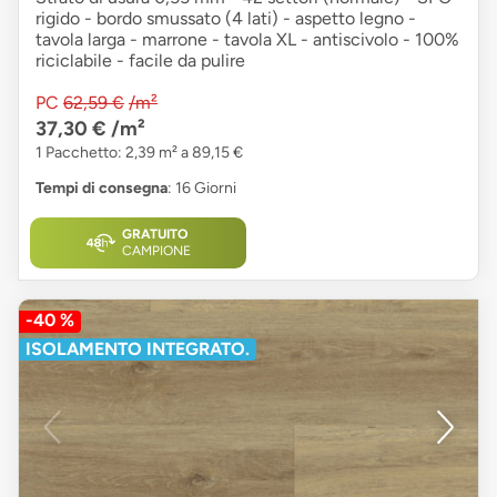
rigido - bordo smussato (4 lati) - aspetto legno -
tavola larga - marrone - tavola XL - antiscivolo - 100%
riciclabile - facile da pulire
PC
62,59 €
/m²
37,30 €
/m²
1 Pacchetto: 2,39 m² a 89,15 €
Tempi di consegna
: 16 Giorni
GRATUITO
CAMPIONE
-40 %
ISOLAMENTO INTEGRATO.