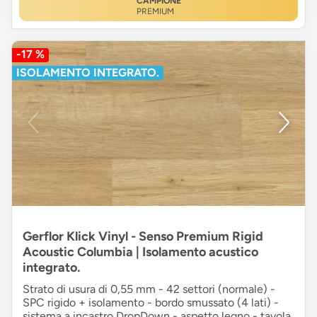
CAMPIONE
PREMIUM
-17 %
ISOLAMENTO INTEGRATO.
Gerflor Klick Vinyl - Senso Premium Rigid
Acoustic Columbia | Isolamento acustico
integrato.
Strato di usura di 0,55 mm - 42 settori (normale) -
SPC rigido + isolamento - bordo smussato (4 lati) -
sistema a incastro DropDown - aspetto legno - tavola