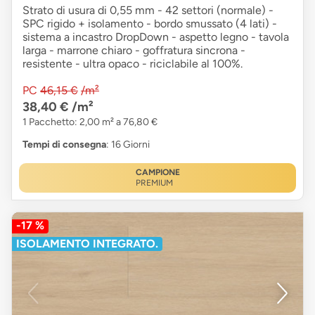
Strato di usura di 0,55 mm - 42 settori (normale) -
SPC rigido + isolamento - bordo smussato (4 lati) -
sistema a incastro DropDown - aspetto legno - tavola
larga - marrone chiaro - goffratura sincrona -
resistente - ultra opaco - riciclabile al 100%.
PC
46,15 €
/m²
38,40 €
/m²
1 Pacchetto: 2,00 m² a 76,80 €
Tempi di consegna
: 16 Giorni
CAMPIONE
PREMIUM
-17 %
ISOLAMENTO INTEGRATO.