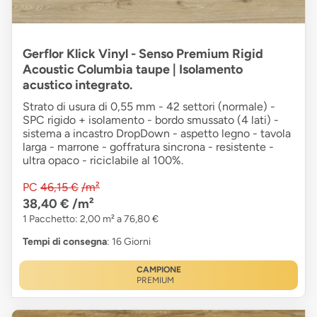
Gerflor Klick Vinyl - Senso Premium Rigid
Acoustic Columbia taupe | Isolamento
acustico integrato.
Strato di usura di 0,55 mm - 42 settori (normale) -
SPC rigido + isolamento - bordo smussato (4 lati) -
sistema a incastro DropDown - aspetto legno - tavola
larga - marrone - goffratura sincrona - resistente -
ultra opaco - riciclabile al 100%.
PC
46,15 €
/m²
38,40 €
/m²
1 Pacchetto: 2,00 m² a 76,80 €
Tempi di consegna
: 16 Giorni
CAMPIONE
PREMIUM