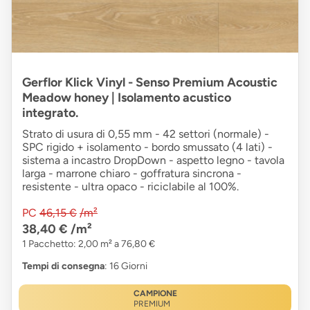
Gerflor Klick Vinyl - Senso Premium Acoustic
Meadow honey | Isolamento acustico
integrato.
Strato di usura di 0,55 mm - 42 settori (normale) -
SPC rigido + isolamento - bordo smussato (4 lati) -
sistema a incastro DropDown - aspetto legno - tavola
larga - marrone chiaro - goffratura sincrona -
resistente - ultra opaco - riciclabile al 100%.
PC
46,15 €
/m²
38,40 €
/m²
1 Pacchetto: 2,00 m² a 76,80 €
Tempi di consegna
: 16 Giorni
CAMPIONE
PREMIUM