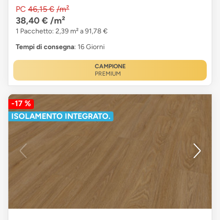
PC
46,15 €
/m²
38,40 €
/m²
1 Pacchetto: 2,39 m² a 91,78 €
Tempi di consegna
: 16 Giorni
CAMPIONE
PREMIUM
-17 %
ISOLAMENTO INTEGRATO.