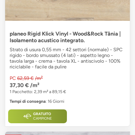
planeo Rigid Klick Vinyl - Wood&Rock Tânia |
Isolamento acustico integrato.
Strato di usura 0,55 mm - 42 settori (normale) - SPC
rigido - bordo smussato (4 lati) - aspetto legno -
tavola larga - crema - tavola XL - antiscivolo - 100%
riciclabile - facile da pulire
PC
62,59 €
/m²
37,30 €
/m²
1 Pacchetto: 2,39 m² a 89,15 €
Tempi di consegna
: 16 Giorni
GRATUITO
CAMPIONE