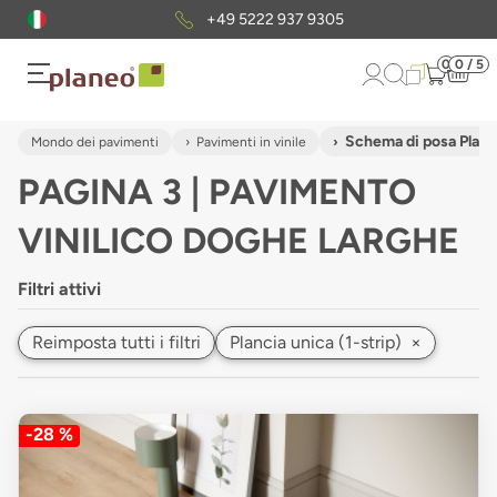
Pacchetto di campioni
gratuiti
0
0 / 5
Schema di posa Planci
Mondo dei pavimenti
Pavimenti in vinile
PAGINA 3 | PAVIMENTO
VINILICO DOGHE LARGHE
Filtri attivi
Reimposta tutti i filtri
Plancia unica (1-strip)
×
-28 %