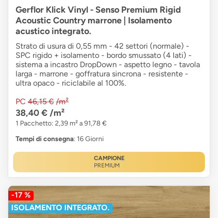
Gerflor Klick Vinyl - Senso Premium Rigid
Acoustic Country marrone | Isolamento
acustico integrato.
Strato di usura di 0,55 mm - 42 settori (normale) -
SPC rigido + isolamento - bordo smussato (4 lati) -
sistema a incastro DropDown - aspetto legno - tavola
larga - marrone - goffratura sincrona - resistente -
ultra opaco - riciclabile al 100%.
PC
46,15 €
/m²
38,40 €
/m²
1 Pacchetto: 2,39 m² a 91,78 €
Tempi di consegna
: 16 Giorni
CAMPIONE
PREMIUM
-17 %
ISOLAMENTO INTEGRATO.