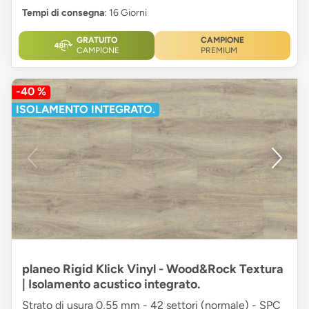
Tempi di consegna
: 16 Giorni
GRATUITO
CAMPIONE
CAMPIONE
PREMIUM
-40 %
ISOLAMENTO INTEGRATO.
planeo Rigid Klick Vinyl - Wood&Rock Textura
| Isolamento acustico integrato.
Strato di usura 0,55 mm - 42 settori (normale) - SPC