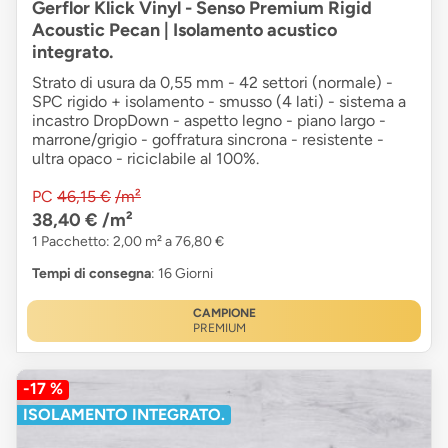
Gerflor Klick Vinyl - Senso Premium Rigid
Acoustic Pecan | Isolamento acustico
integrato.
Strato di usura da 0,55 mm - 42 settori (normale) -
SPC rigido + isolamento - smusso (4 lati) - sistema a
incastro DropDown - aspetto legno - piano largo -
marrone/grigio - goffratura sincrona - resistente -
ultra opaco - riciclabile al 100%.
PC
46,15 €
/m²
38,40 €
/m²
1 Pacchetto: 2,00 m² a 76,80 €
Tempi di consegna
: 16 Giorni
CAMPIONE
PREMIUM
-17 %
ISOLAMENTO INTEGRATO.