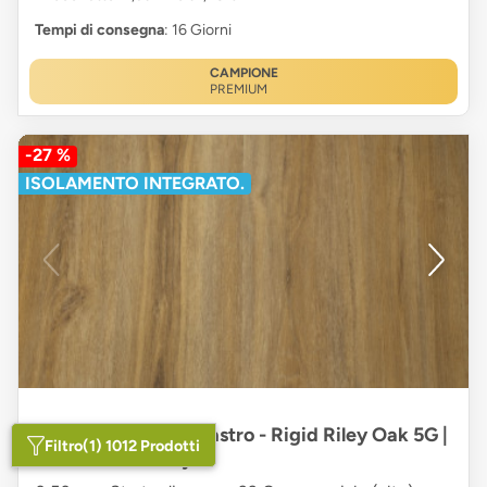
Tempi di consegna
: 16 Giorni
CAMPIONE
PREMIUM
-27 %
ISOLAMENTO INTEGRATO.
planeo Vinile ad incastro - Rigid Riley Oak 5G |
Filtro
(1) 1012 Prodotti
Made in Germany