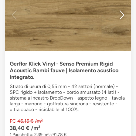
Gerflor Klick Vinyl - Senso Premium Rigid
Acoustic Bambi fauve | Isolamento acustico
integrato.
Strato di usura di 0,55 mm - 42 settori (normale) -
SPC rigido + isolamento - bordo smussato (4 lati) -
sistema a incastro DropDown - aspetto legno - tavola
larga - marrone - goffratura sincrona - resistente -
ultra opaco - riciclabile al 100%.
PC
46,15 €
/m²
38,40 €
/m²
1 Pacchetto: 2,39 m² a 91,78 €