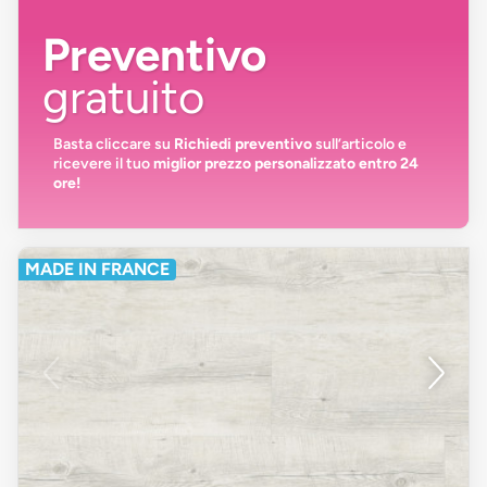
Preventivo
gratuito
Basta cliccare su
Richiedi preventivo
sull’articolo e
ricevere il tuo
miglior prezzo personalizzato entro 24
ore!
MADE IN FRANCE