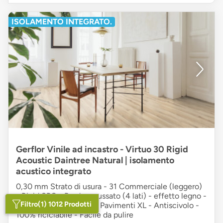
ISOLAMENTO INTEGRATO.
Gerflor Vinile ad incastro - Virtuo 30 Rigid
Acoustic Daintree Natural | isolamento
acustico integrato
0,30 mm Strato di usura - 31 Commerciale (leggero)
- Rigid SPC - Bordo smussato (4 lati) - effetto legno -
Filtro
(1) 1012 Prodotti
Plancia unica - crema - Pavimenti XL - Antiscivolo -
100% riciclabile - Facile da pulire