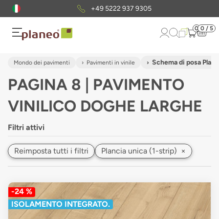
Pacchetto di campioni
gratuiti
0
0 / 5
Schema di posa Planci
Mondo dei pavimenti
Pavimenti in vinile
PAGINA 8 | PAVIMENTO
VINILICO DOGHE LARGHE
Filtri attivi
Reimposta tutti i filtri
Plancia unica (1-strip)
×
-24 %
ISOLAMENTO INTEGRATO.