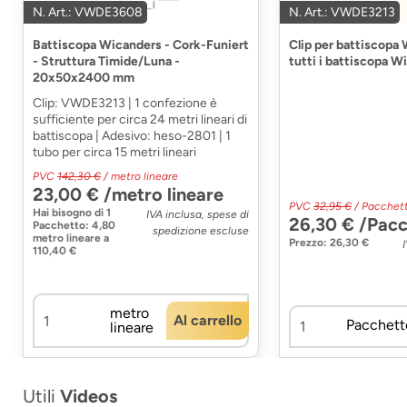
N. Art.: VWDE3608
N. Art.: VWDE3213
Battiscopa Wicanders - Cork-Funiert
Clip per battiscopa
- Struttura Timide/Luna -
tutti i battiscopa W
20x50x2400 mm
Clip: VWDE3213 | 1 confezione è
sufficiente per circa 24 metri lineari di
battiscopa | Adesivo: heso-2801 | 1
tubo per circa 15 metri lineari
PVC
142,30 €
/ metro lineare
23,00 € /metro lineare
PVC
32,95 €
/ Pacchet
Hai bisogno di
1
IVA inclusa, spese di
26,30 € /Pac
Pacchetto
:
4,80
spedizione escluse
metro lineare
a
Prezzo: 26,30 €
110,40 €
metro
Al carrello
Pacchett
lineare
Utili
Videos