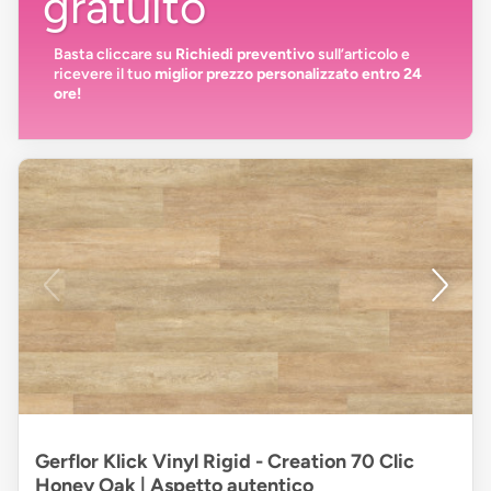
gratuito
Basta cliccare su
Richiedi preventivo
sull’articolo e
ricevere il tuo
miglior prezzo personalizzato entro 24
ore!
Gerflor Klick Vinyl Rigid - Creation 70 Clic
Honey Oak | Aspetto autentico