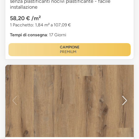
senza plastificanti nocivi plastificante - facile
installazione
58,20 €
/m²
1 Pacchetto: 1,84 m² a 107,09 €
Tempi di consegna
: 17 Giorni
CAMPIONE
PREMIUM