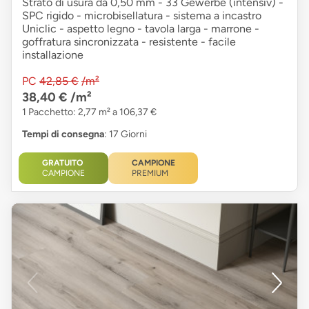
Strato di usura da 0,50 mm - 33 Gewerbe (intensiv) -
SPC rigido - microbisellatura - sistema a incastro
Uniclic - aspetto legno - tavola larga - marrone -
goffratura sincronizzata - resistente - facile
installazione
PC
42,85 €
/m²
38,40 €
/m²
1 Pacchetto: 2,77 m² a 106,37 €
Tempi di consegna
: 17 Giorni
GRATUITO
CAMPIONE
CAMPIONE
PREMIUM