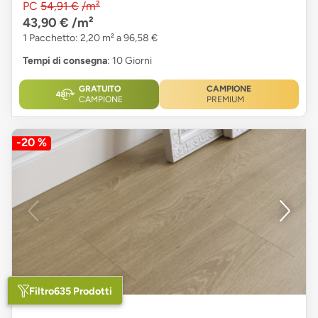
PC
54,91 €
/m²
43,90 €
/m²
1 Pacchetto: 2,20 m² a 96,58 €
Tempi di consegna
: 10 Giorni
GRATUITO
CAMPIONE
CAMPIONE
PREMIUM
-20 %
Filtro
635 Prodotti