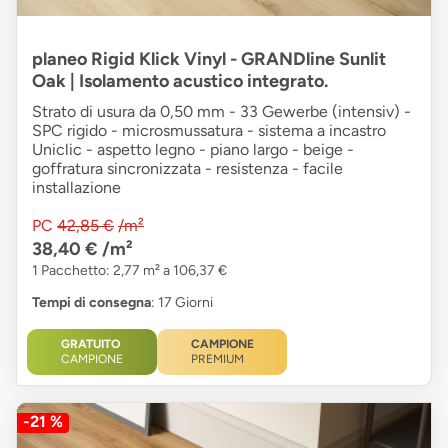
planeo Rigid Klick Vinyl - GRANDline Sunlit
Oak | Isolamento acustico integrato.
Strato di usura da 0,50 mm - 33 Gewerbe (intensiv) -
SPC rigido - microsmussatura - sistema a incastro
Uniclic - aspetto legno - piano largo - beige -
goffratura sincronizzata - resistenza - facile
installazione
PC
42,85 €
/m²
38,40 €
/m²
1 Pacchetto: 2,77 m² a 106,37 €
Tempi di consegna
: 17 Giorni
GRATUITO
CAMPIONE
CAMPIONE
PREMIUM
-21 %