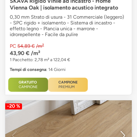
SKAVA Rigido Vinile ad incastro - Home
Vienna Oak | isolamento acustico integrato
0,30 mm Strato di usura - 31 Commerciale (leggero)
- SPC rigido + isolamento - Sistema di incastro -
effetto legno - Plancia unica - marrone -
idrorepellente - Facile da pulire
PC
54,89 €
/m²
43,90 €
/m²
1 Pacchetto: 2,78 m² a 122,04 €
Tempi di consegna
: 14 Giorni
GRATUITO
CAMPIONE
CAMPIONE
PREMIUM
-20 %