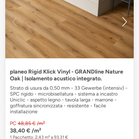
planeo Rigid Klick Vinyl - GRANDline Nature
Oak | Isolamento acustico integrato.
Strato di usura da 0,50 mm - 33 Gewerbe (intensiv) -
SPC rigido - microbisellatura - sistema a incastro
Uniclic - aspetto legno - tavola larga - marrone -
goffratura sincronizzata - resistente - facile
installazione
PC
48,85 €
/m²
38,40 €
/m²
1 Pacchetto: 2,43 m² a 93,31 €