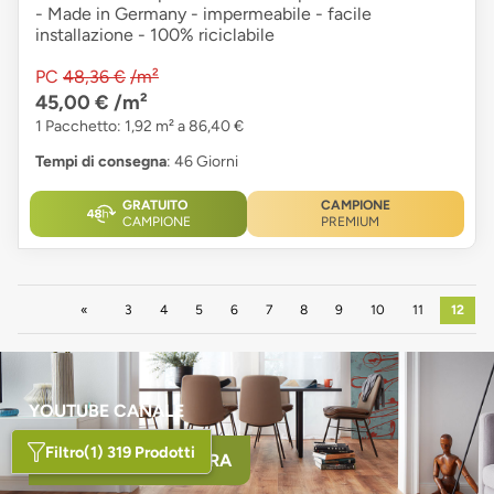
- Made in Germany - impermeabile - facile
installazione - 100% riciclabile
PC
48,36 €
/m²
45,00 €
/m²
1 Pacchetto: 1,92 m² a 86,40 €
Tempi di consegna
: 46 Giorni
GRATUITO
CAMPIONE
CAMPIONE
PREMIUM
Precedente
3
4
5
6
7
8
9
10
11
12
YOUTUBE CANALE
Filtro
(1) 319 Prodotti
GUARDA I VIDEO ORA