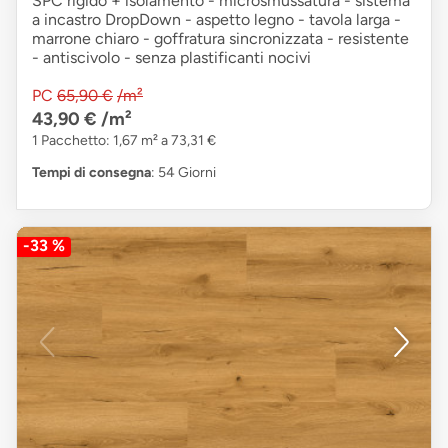
SPC rigido + isolamento - microsmussatura - sistema
a incastro DropDown - aspetto legno - tavola larga -
marrone chiaro - goffratura sincronizzata - resistente
- antiscivolo - senza plastificanti nocivi
PC
65,90 €
/m²
43,90 €
/m²
1 Pacchetto: 1,67 m² a 73,31 €
Tempi di consegna
: 54 Giorni
-33 %