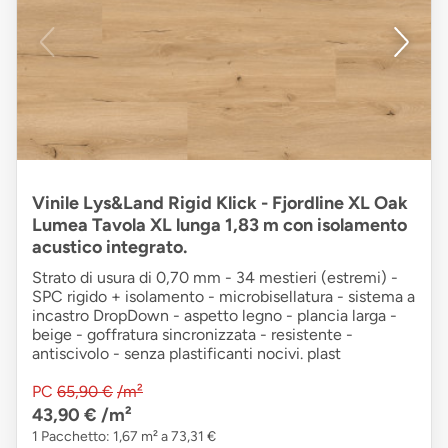
Vinile Lys&Land Rigid Klick - Fjordline XL Oak
Lumea Tavola XL lunga 1,83 m con isolamento
acustico integrato.
Strato di usura di 0,70 mm - 34 mestieri (estremi) -
SPC rigido + isolamento - microbisellatura - sistema a
incastro DropDown - aspetto legno - plancia larga -
beige - goffratura sincronizzata - resistente -
antiscivolo - senza plastificanti nocivi. plast
PC
65,90 €
/m²
43,90 €
/m²
1 Pacchetto: 1,67 m² a 73,31 €