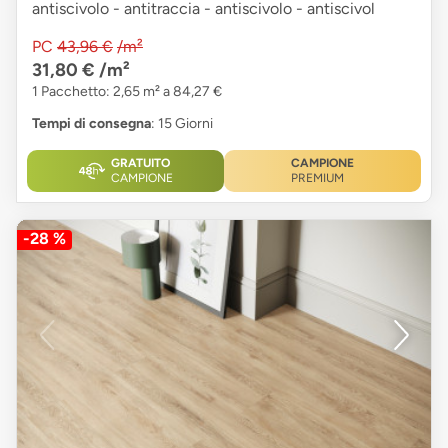
antiscivolo - antitraccia - antiscivolo - antiscivol
PC
43,96 €
/m²
31,80 €
/m²
1 Pacchetto: 2,65 m² a 84,27 €
Tempi di consegna
: 15 Giorni
GRATUITO
CAMPIONE
CAMPIONE
PREMIUM
-28 %