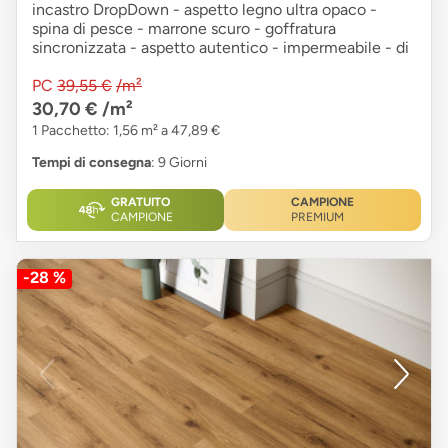
incastro DropDown - aspetto legno ultra opaco -
spina di pesce - marrone scuro - goffratura
sincronizzata - aspetto autentico - impermeabile - di
PC
39,55 €
/m²
30,70 €
/m²
1 Pacchetto: 1,56 m² a 47,89 €
Tempi di consegna
: 9 Giorni
GRATUITO
CAMPIONE
CAMPIONE
PREMIUM
-28 %