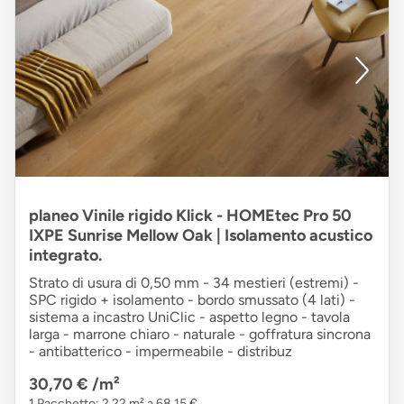
planeo Vinile rigido Klick - HOMEtec Pro 50
IXPE Sunrise Mellow Oak | Isolamento acustico
integrato.
Strato di usura di 0,50 mm - 34 mestieri (estremi) -
SPC rigido + isolamento - bordo smussato (4 lati) -
sistema a incastro UniClic - aspetto legno - tavola
larga - marrone chiaro - naturale - goffratura sincrona
- antibatterico - impermeabile - distribuz
30,70 €
/m²
1 Pacchetto: 2,22 m² a 68,15 €