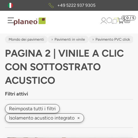
Pacchetto di campioni
gratuiti
0
0 / 5
Mondo dei pavimenti
Pavimenti in vinile
Pavimento PVC click
PAGINA 2 | VINILE A CLIC
CON SOTTOSTRATO
ACUSTICO
Filtri attivi
Reimposta tutti i filtri
Isolamento acustico integrato
×