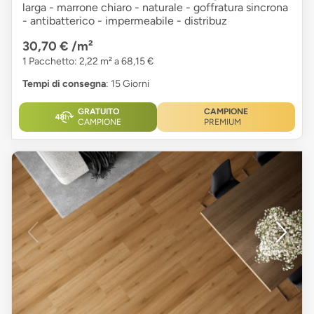
larga - marrone chiaro - naturale - goffratura sincrona
- antibatterico - impermeabile - distribuz
30,70 €
/m²
1 Pacchetto: 2,22 m² a 68,15 €
Tempi di consegna
: 15 Giorni
GRATUITO
CAMPIONE
CAMPIONE
PREMIUM