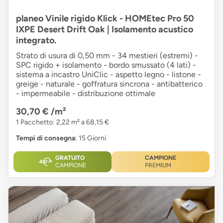
planeo Vinile rigido Klick - HOMEtec Pro 50
IXPE Desert Drift Oak | Isolamento acustico
integrato.
Strato di usura di 0,50 mm - 34 mestieri (estremi) -
SPC rigido + isolamento - bordo smussato (4 lati) -
sistema a incastro UniClic - aspetto legno - listone -
greige - naturale - goffratura sincrona - antibatterico
- impermeabile - distribuzione ottimale
30,70 €
/m²
1 Pacchetto: 2,22 m² a 68,15 €
Tempi di consegna
: 15 Giorni
GRATUITO
CAMPIONE
CAMPIONE
PREMIUM