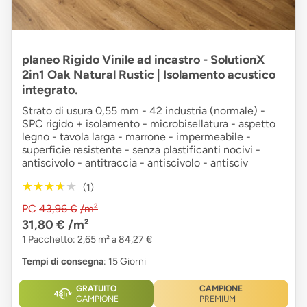
planeo Rigido Vinile ad incastro - SolutionX
2in1 Oak Natural Rustic | Isolamento acustico
integrato.
Strato di usura 0,55 mm - 42 industria (normale) -
SPC rigido + isolamento - microbisellatura - aspetto
legno - tavola larga - marrone - impermeabile -
superficie resistente - senza plastificanti nocivi -
antiscivolo - antitraccia - antiscivolo - antisciv
★★★★★
★★★★★
(1)
PC
43,96 €
/m²
31,80 €
/m²
1 Pacchetto: 2,65 m² a 84,27 €
Tempi di consegna
: 15 Giorni
GRATUITO
CAMPIONE
CAMPIONE
PREMIUM