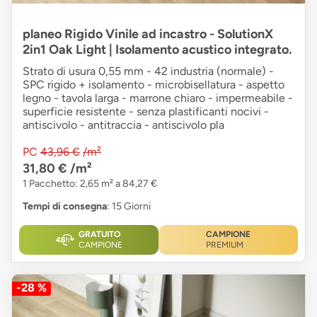
planeo Rigido Vinile ad incastro - SolutionX
2in1 Oak Light | Isolamento acustico integrato.
Strato di usura 0,55 mm - 42 industria (normale) -
SPC rigido + isolamento - microbisellatura - aspetto
legno - tavola larga - marrone chiaro - impermeabile -
superficie resistente - senza plastificanti nocivi -
antiscivolo - antitraccia - antiscivolo pla
PC
43,96 €
/m²
31,80 €
/m²
1 Pacchetto: 2,65 m² a 84,27 €
Tempi di consegna
: 15 Giorni
GRATUITO
CAMPIONE
CAMPIONE
PREMIUM
-28 %