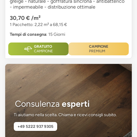
greige - naturale - goffratura sincrona - antibatterico
- impermeabile - distribuzione ottimale
30,70 €
/m²
1 Pacchetto: 2,22 m² a 68,15 €
Tempi di consegna
: 15 Giorni
GRATUITO
CAMPIONE
CAMPIONE
PREMIUM
Consulenza
esperti
Ti aiutiamo nella scelta. Chiama e ricevi consigli subito.
+49 5222 937 9305