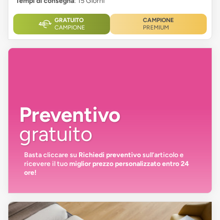
Tempi di consegna
: 15 Giorni
GRATUITO
CAMPIONE
CAMPIONE
PREMIUM
Preventivo
gratuito
Basta cliccare su
Richiedi preventivo
sull’articolo e
ricevere il tuo
miglior prezzo personalizzato entro 24
ore!