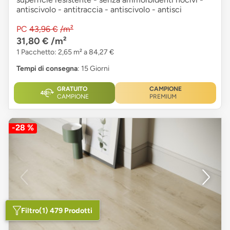
antiscivolo - antitraccia - antiscivolo - antisci
PC
43,96 €
/m²
31,80 €
/m²
1 Pacchetto: 2,65 m² a 84,27 €
Tempi di consegna
: 15 Giorni
GRATUITO
CAMPIONE
CAMPIONE
PREMIUM
-28 %
Filtro
(1) 479 Prodotti