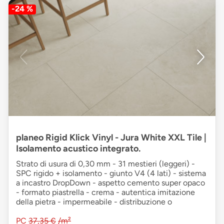
-24 %
planeo Rigid Klick Vinyl - Jura White XXL Tile |
Isolamento acustico integrato.
Strato di usura di 0,30 mm - 31 mestieri (leggeri) -
SPC rigido + isolamento - giunto V4 (4 lati) - sistema
a incastro DropDown - aspetto cemento super opaco
- formato piastrella - crema - autentica imitazione
della pietra - impermeabile - distribuzione o
PC
37,35 €
/m²