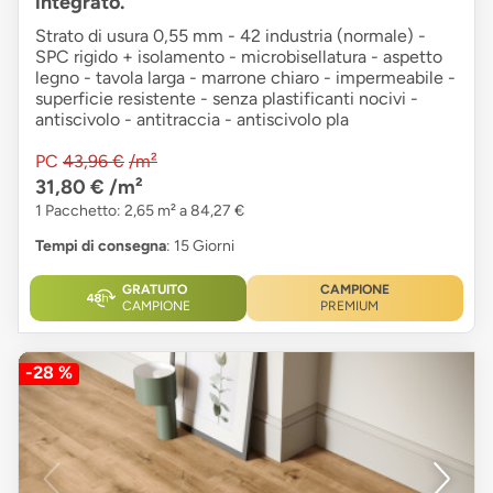
integrato.
Strato di usura 0,55 mm - 42 industria (normale) -
SPC rigido + isolamento - microbisellatura - aspetto
legno - tavola larga - marrone chiaro - impermeabile -
superficie resistente - senza plastificanti nocivi -
antiscivolo - antitraccia - antiscivolo pla
PC
43,96 €
/m²
31,80 €
/m²
1 Pacchetto: 2,65 m² a 84,27 €
Tempi di consegna
: 15 Giorni
GRATUITO
CAMPIONE
CAMPIONE
PREMIUM
-28 %