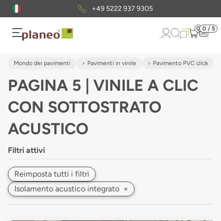
Pacchetto di campioni
gratuiti
0
0 / 5
Mondo dei pavimenti
Pavimenti in vinile
Pavimento PVC click
PAGINA 5 | VINILE A CLIC
CON SOTTOSTRATO
ACUSTICO
Filtri attivi
Reimposta tutti i filtri
Isolamento acustico integrato
×