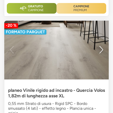
GRATUITO
CAMPIONE
CAMPIONE
PREMIUM
-20 %
FORMATO PARQUET
planeo Vinile rigido ad incastro - Quercia Volos
1,82m di lunghezza asse XL
0,55 mm Strato di usura - Rigid SPC - Bordo
smussato (4 lati) - effetto legno - Plancia unica -