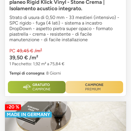
planeo Rigid Klick Vinyl - Stone Crema |
Isolamento acustico integrato.
Strato di usura di 0,50 mm - 33 mestieri (intensivo) -
SPC rigido - fuga (4 lati) - sistema a incastro
DropDown - aspetto pietra super opaco - formato
piastrella - crema - resistente - di facile
manutenzione - di facile installazione
PC
49,45 €
/m²
39,50 €
/m²
1 Pacchetto: 1,92 m² a 75,84 €
Tempi di consegna
: 8 Giorni
GRATUITO
CAMPIONE
CAMPIONE
PREMIUM
-20 %
MADE IN GERMANY