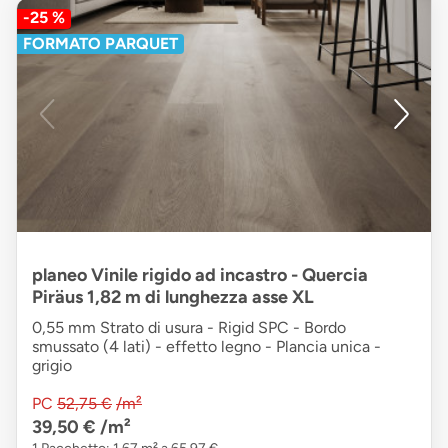
-25 %
FORMATO PARQUET
planeo Vinile rigido ad incastro - Quercia
Piräus 1,82 m di lunghezza asse XL
0,55 mm Strato di usura - Rigid SPC - Bordo
smussato (4 lati) - effetto legno - Plancia unica -
grigio
PC
52,75 €
/m²
39,50 €
/m²