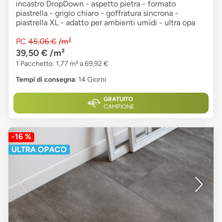
incastro DropDown - aspetto pietra - formato
piastrella - grigio chiaro - goffratura sincrona -
piastrella XL - adatto per ambienti umidi - ultra opa
PC
45,06 €
/m²
39,50 €
/m²
1 Pacchetto: 1,77 m² a 69,92 €
Tempi di consegna
: 14 Giorni
GRATUITO
CAMPIONE
-16 %
ULTRA OPACO