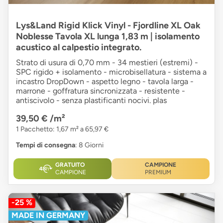
Lys&Land Rigid Klick Vinyl - Fjordline XL Oak
Noblesse Tavola XL lunga 1,83 m | isolamento
acustico al calpestio integrato.
Strato di usura di 0,70 mm - 34 mestieri (estremi) -
SPC rigido + isolamento - microbisellatura - sistema a
incastro DropDown - aspetto legno - tavola larga -
marrone - goffratura sincronizzata - resistente -
antiscivolo - senza plastificanti nocivi. plas
39,50 €
/m²
1 Pacchetto: 1,67 m² a 65,97 €
Tempi di consegna
: 8 Giorni
GRATUITO
CAMPIONE
CAMPIONE
PREMIUM
-25 %
MADE IN GERMANY