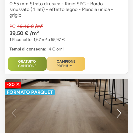
0,55 mm Strato di usura - Rigid SPC - Bordo
smussato (4 lati) - effetto legno - Plancia unica -
grigio
PC
49,46 €
/m²
39,50 €
/m²
1 Pacchetto: 1,67 m² a 65,97 €
Tempi di consegna
: 14 Giorni
GRATUITO
CAMPIONE
CAMPIONE
PREMIUM
-20 %
FORMATO PARQUET