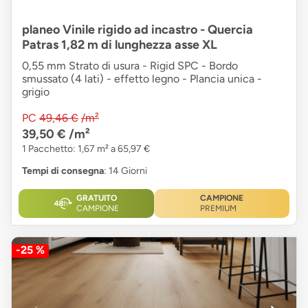
planeo Vinile rigido ad incastro - Quercia
Patras 1,82 m di lunghezza asse XL
0,55 mm Strato di usura - Rigid SPC - Bordo
smussato (4 lati) - effetto legno - Plancia unica -
grigio
PC
49,46 €
/m²
39,50 €
/m²
1 Pacchetto: 1,67 m² a 65,97 €
Tempi di consegna
: 14 Giorni
GRATUITO
CAMPIONE
CAMPIONE
PREMIUM
-25 %