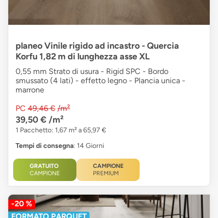
planeo Vinile rigido ad incastro - Quercia
Korfu 1,82 m di lunghezza asse XL
0,55 mm Strato di usura - Rigid SPC - Bordo
smussato (4 lati) - effetto legno - Plancia unica -
marrone
PC
49,46 €
/m²
39,50 €
/m²
1 Pacchetto: 1,67 m² a 65,97 €
Tempi di consegna
: 14 Giorni
GRATUITO
CAMPIONE
CAMPIONE
PREMIUM
-20 %
FORMATO PARQUET