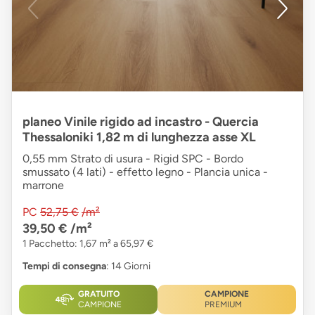
planeo Vinile rigido ad incastro - Quercia
Thessaloniki 1,82 m di lunghezza asse XL
0,55 mm Strato di usura - Rigid SPC - Bordo
smussato (4 lati) - effetto legno - Plancia unica -
marrone
PC
52,75 €
/m²
39,50 €
/m²
1 Pacchetto: 1,67 m² a 65,97 €
Tempi di consegna
: 14 Giorni
GRATUITO
CAMPIONE
CAMPIONE
PREMIUM