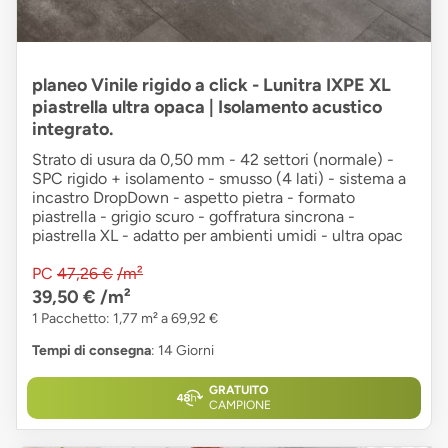
planeo Vinile rigido a click - Lunitra IXPE XL
piastrella ultra opaca | Isolamento acustico
integrato.
Strato di usura da 0,50 mm - 42 settori (normale) -
SPC rigido + isolamento - smusso (4 lati) - sistema a
incastro DropDown - aspetto pietra - formato
piastrella - grigio scuro - goffratura sincrona -
piastrella XL - adatto per ambienti umidi - ultra opac
PC
47,26 €
/m²
39,50 €
/m²
1 Pacchetto: 1,77 m² a 69,92 €
Tempi di consegna
: 14 Giorni
GRATUITO
CAMPIONE