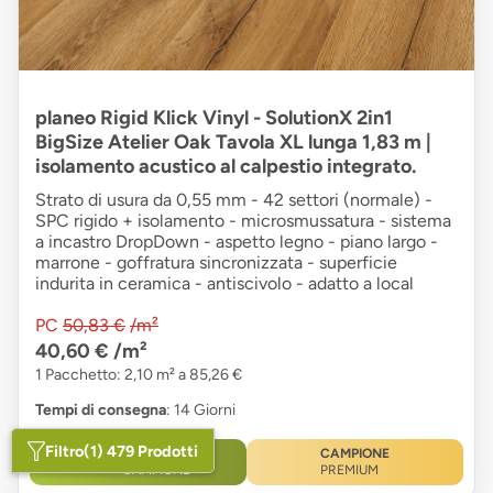
planeo Rigid Klick Vinyl - SolutionX 2in1
BigSize Atelier Oak Tavola XL lunga 1,83 m |
isolamento acustico al calpestio integrato.
Strato di usura da 0,55 mm - 42 settori (normale) -
SPC rigido + isolamento - microsmussatura - sistema
a incastro DropDown - aspetto legno - piano largo -
marrone - goffratura sincronizzata - superficie
indurita in ceramica - antiscivolo - adatto a local
PC
50,83 €
/m²
40,60 €
/m²
1 Pacchetto: 2,10 m² a 85,26 €
Tempi di consegna
: 14 Giorni
Filtro
(1) 479 Prodotti
GRATUITO
CAMPIONE
CAMPIONE
PREMIUM