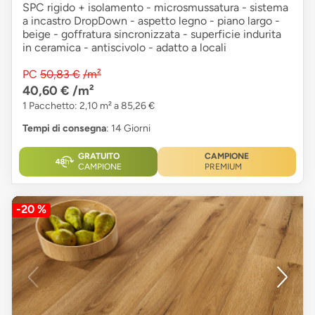
SPC rigido + isolamento - microsmussatura - sistema
a incastro DropDown - aspetto legno - piano largo -
beige - goffratura sincronizzata - superficie indurita
in ceramica - antiscivolo - adatto a locali
PC
50,83 €
/m²
40,60 €
/m²
1 Pacchetto: 2,10 m² a 85,26 €
Tempi di consegna
: 14 Giorni
GRATUITO
CAMPIONE
CAMPIONE
PREMIUM
-20 %