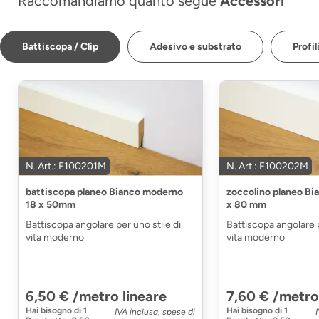
Raccomandiamo quanto segue
Accessori
Battiscopa / Clip
Adesivo e substrato
Profil
N. Art.: F100201M
N. Art.: F100202M
battiscopa planeo Bianco moderno
zoccolino planeo Bi
18 x 50mm
x 80 mm
Battiscopa angolare per uno stile di
Battiscopa angolare p
vita moderno
vita moderno
6,50 € /metro lineare
7,60 € /metro
Hai bisogno di
1
Hai bisogno di
1
IVA inclusa, spese di