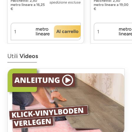
Pacchetto
:
2,50
Pacchetto
:
2,50
spedizione escluse
metro lineare
a
16,25
metro lineare
a
19,00
€
€
metro
metro
Al carrello
lineare
linear
Utili
Videos