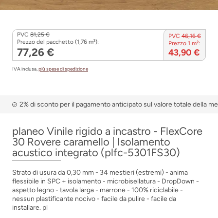
PVC
81,25 €
PVC
46,16 €
Prezzo del pacchetto (1,76 m²):
Prezzo 1 m²:
77,26 €
43,90 €
IVA inclusa,
più spese di spedizione
2% di sconto per il pagamento anticipato sul valore totale della m
planeo Vinile rigido a incastro - FlexCore
30 Rovere caramello | Isolamento
acustico integrato (plfc-5301FS30)
Strato di usura da 0,30 mm - 34 mestieri (estremi) - anima
flessibile in SPC + isolamento - microbisellatura - DropDown -
aspetto legno - tavola larga - marrone - 100% riciclabile -
nessun plastificante nocivo - facile da pulire - facile da
installare. pl