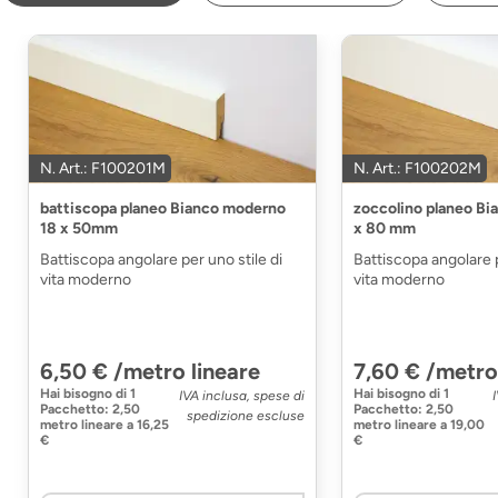
N. Art.: F100201M
N. Art.: F100202M
battiscopa planeo Bianco moderno
zoccolino planeo Bi
18 x 50mm
x 80 mm
Battiscopa angolare per uno stile di
Battiscopa angolare p
vita moderno
vita moderno
6,50 € /metro lineare
7,60 € /metro
Hai bisogno di
1
Hai bisogno di
1
IVA inclusa, spese di
Pacchetto
:
2,50
Pacchetto
:
2,50
spedizione escluse
metro lineare
a
16,25
metro lineare
a
19,00
€
€