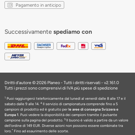
Pagamento in anticipo
Successivamente
spediamo con
Diritti d’autore © 2026 Planeo - Tutti i diritti riservati -
v2.161.0
Tutti i prezzi sono comprensivi di IVA più spese di spedizione
1
Puoi raggiungerci telefonicamente dal lunedì al venerdì dalle 8 alle 17 e il
4
sabato dalle 9 alle 14.
Il servizio di campionatura comprende fino a 5
campioni di prodotto ed è gratuito per
le aree di consegna Svizzera e
Europa 1
. Puoi vedere la disponibilità dei campioni tramite il pulsante
5
campione sulla pagina del prodotto.
Il buono è valido a partire da un valore
dell'ordine di 149 EUR
. Diverse azioni non possono essere combinate tra
*
loro.
Fino ad esaurimento delle scorte
.