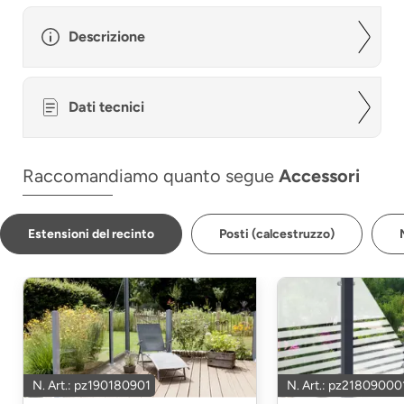
Descrizione
Dati tecnici
Raccomandiamo quanto segue
Accessori
Estensioni del recinto
Posti (calcestruzzo)
N. Art.: pz190180901
N. Art.: pz21809000