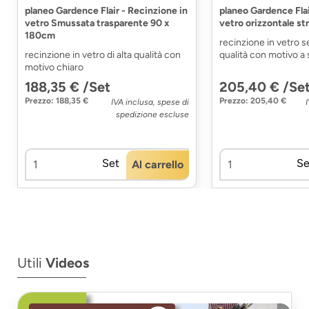
planeo Gardence Flair - Recinzione in
planeo Gardence Flai
vetro Smussata trasparente 90 x
vetro orizzontale s
180cm
recinzione in vetro se
recinzione in vetro di alta qualità con
qualità con motivo a 
motivo chiaro
188,35 € /Set
205,40 € /Se
Prezzo: 188,35 €
Prezzo: 205,40 €
IVA inclusa, spese di
spedizione escluse
Set
Se
Al carrello
Utili
Videos