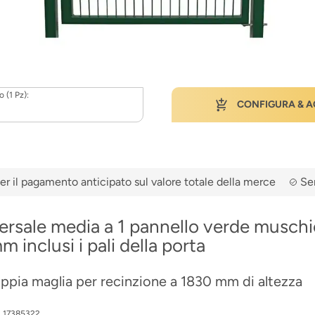
 (1 Pz):
CONFIGURA & A
er il pagamento anticipato sul valore totale della merce
Ser
ersale media a 1 pannello verde musch
 inclusi i pali della porta
ppia maglia per recinzione a 1830 mm di altezza
:
17385322