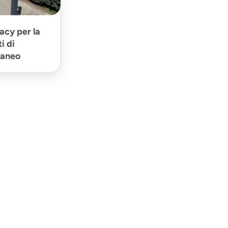
acy per la
i di
laneo