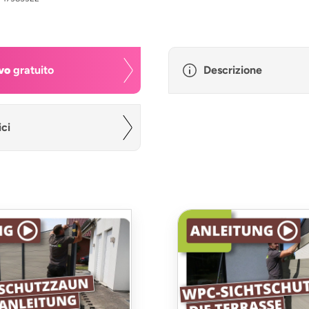
vo
gratuito
Descrizione
ici