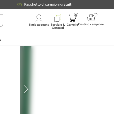
Pacchetto di campioni
gratuiti
0
Cestino campione
Il mio account
Servizio &
Carrello
Contatti
a