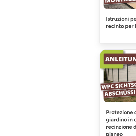
Istruzioni p
recinto per
Protezione d
giardino in 
recinzione 
planeo