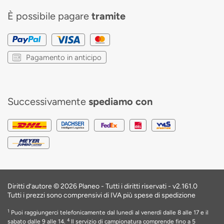
È possibile pagare
tramite
Pagamento in anticipo
Successivamente
spediamo con
Diritti d’autore © 2026 Planeo - Tutti i diritti riservati -
v2.161.0
Tutti i prezzi sono comprensivi di IVA più spese di spedizione
1
Puoi raggiungerci telefonicamente dal lunedì al venerdì dalle 8 alle 17 e il
4
sabato dalle 9 alle 14.
Il servizio di campionatura comprende fino a 5