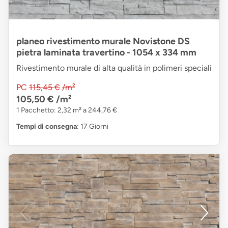
planeo rivestimento murale Novistone DS
pietra laminata travertino - 1054 x 334 mm
Rivestimento murale di alta qualità in polimeri speciali
PC
115,45 €
/m²
105,50 €
/m²
1 Pacchetto: 2,32 m² a 244,76 €
Tempi di consegna
: 17 Giorni