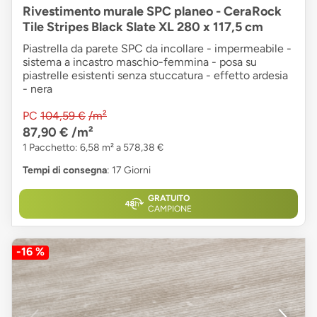
Rivestimento murale SPC planeo - CeraRock
Tile Stripes Black Slate XL 280 x 117,5 cm
Piastrella da parete SPC da incollare - impermeabile -
sistema a incastro maschio-femmina - posa su
piastrelle esistenti senza stuccatura - effetto ardesia
- nera
PC
104,59 €
/m²
87,90 €
/m²
1 Pacchetto: 6,58 m² a 578,38 €
Tempi di consegna
: 17 Giorni
GRATUITO
CAMPIONE
-16 %