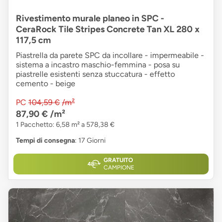
Rivestimento murale planeo in SPC -
CeraRock Tile Stripes Concrete Tan XL 280 x
117,5 cm
Piastrella da parete SPC da incollare - impermeabile -
sistema a incastro maschio-femmina - posa su
piastrelle esistenti senza stuccatura - effetto
cemento - beige
PC
104,59 €
/m²
87,90 €
/m²
1 Pacchetto: 6,58 m² a 578,38 €
Tempi di consegna
: 17 Giorni
GRATUITO
CAMPIONE