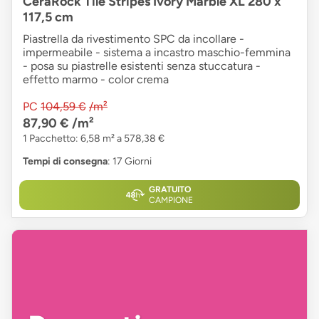
CeraRock Tile Stripes Ivory Marble XL 280 x
117,5 cm
Piastrella da rivestimento SPC da incollare -
impermeabile - sistema a incastro maschio-femmina
- posa su piastrelle esistenti senza stuccatura -
effetto marmo - color crema
PC
104,59 €
/m²
87,90 €
/m²
1 Pacchetto: 6,58 m² a 578,38 €
Tempi di consegna
: 17 Giorni
GRATUITO
CAMPIONE