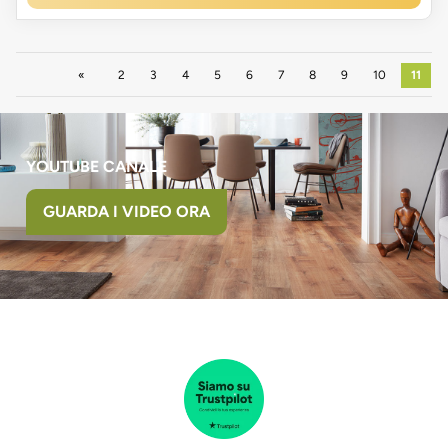
Precedente
2
3
4
5
6
7
8
9
10
11
YOUTUBE CANALE
GUARDA I VIDEO ORA