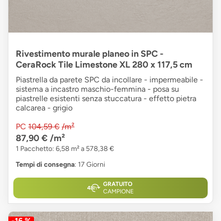
Rivestimento murale planeo in SPC -
CeraRock Tile Limestone XL 280 x 117,5 cm
Piastrella da parete SPC da incollare - impermeabile -
sistema a incastro maschio-femmina - posa su
piastrelle esistenti senza stuccatura - effetto pietra
calcarea - grigio
PC
104,59 €
/m²
87,90 €
/m²
1 Pacchetto: 6,58 m² a 578,38 €
Tempi di consegna
: 17 Giorni
GRATUITO
CAMPIONE
-16 %