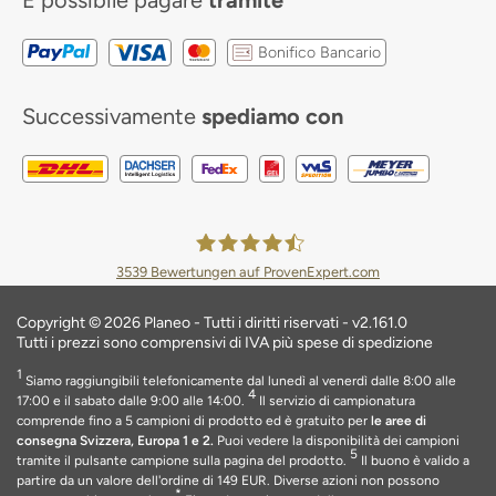
Bonifico Bancario
Successivamente
spediamo con
3539
Bewertungen auf ProvenExpert.com
Planeo Deutschland GmbH
Copyright © 2026 Planeo - Tutti i diritti riservati - v2.161.0
Tutti i prezzi sono comprensivi di IVA più spese di spedizione
1
Siamo raggiungibili telefonicamente dal lunedì al venerdì dalle 8:00 alle
4
17:00 e il sabato dalle 9:00 alle 14:00.
Il servizio di campionatura
comprende fino a 5 campioni di prodotto ed è gratuito per
le aree di
consegna Svizzera, Europa 1 e 2.
Puoi vedere la disponibilità dei campioni
5
tramite il pulsante campione sulla pagina del prodotto.
Il buono è valido a
partire da un valore dell'ordine di 149 EUR
. Diverse azioni non possono
*